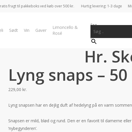
atis fragt til pakkeboks ved køb over 500 kr.
Hurtig levering: 1-3 dage
Mi
Søg ..
Limoncello &
li
Sødt
Vin
Gaver
Rosé
×
Forside
Specialiteter
Hr. Skov
Hr. Skov – Lyng snaps – 50 c
Hr. Sk
Lyng snaps – 50 
229,00
kr.
Lyng snapsen har en dejlig duft af hedelyng på en varm sommerd
Snapsen er mild, blød og rund. Den er en favorit til damerne eller 
‘nybegynderen’.