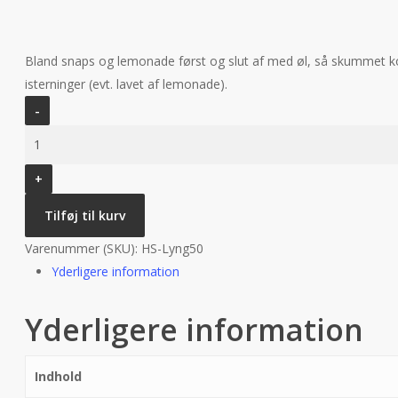
Bland snaps og lemonade først og slut af med øl, så skummet 
isterninger (evt. lavet af lemonade).
Hr.
Skov
-
Lyng
snaps
Tilføj til kurv
-
50
Varenummer (SKU):
HS-Lyng50
cl
Yderligere information
-
38%
Yderligere information
antal
Indhold