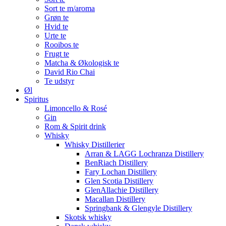
Sort te m/aroma
Grøn te
Hvid te
Urte te
Rooibos te
Frugt te
Matcha & Økologisk te
David Rio Chai
Te udstyr
Øl
Spiritus
Limoncello & Rosé
Gin
Rom & Spirit drink
Whisky
Whisky Distillerier
Arran & LAGG Lochranza Distillery
BenRiach Distillery
Fary Lochan Distillery
Glen Scotia Distillery
GlenAllachie Distillery
Macallan Distillery
Springbank & Glengyle Distillery
Skotsk whisky