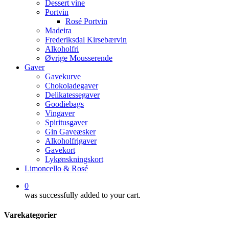
Dessert vine
Portvin
Rosé Portvin
Madeira
Frederiksdal Kirsebærvin
Alkoholfri
Øvrige Mousserende
Gaver
Gavekurve
Chokoladegaver
Delikatessegaver
Goodiebags
Vingaver
Spiritusgaver
Gin Gaveæsker
Alkoholfrigaver
Gavekort
Lykønskningskort
Limoncello & Rosé
0
was successfully added to your cart.
Varekategorier