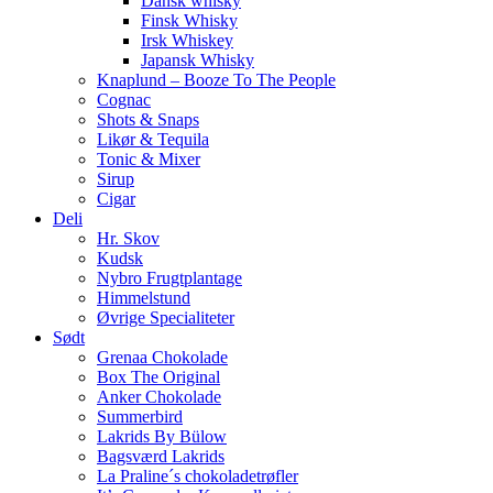
Dansk whisky
Finsk Whisky
Irsk Whiskey
Japansk Whisky
Knaplund – Booze To The People
Cognac
Shots & Snaps
Likør & Tequila
Tonic & Mixer
Sirup
Cigar
Deli
Hr. Skov
Kudsk
Nybro Frugtplantage
Himmelstund
Øvrige Specialiteter
Sødt
Grenaa Chokolade
Box The Original
Anker Chokolade
Summerbird
Lakrids By Bülow
Bagsværd Lakrids
La Praline´s chokoladetrøfler