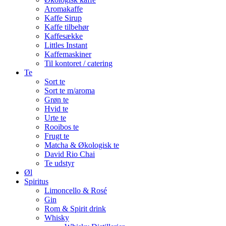
Aromakaffe
Kaffe Sirup
Kaffe tilbehør
Kaffesække
Littles Instant
Kaffemaskiner
Til kontoret / catering
Te
Sort te
Sort te m/aroma
Grøn te
Hvid te
Urte te
Rooibos te
Frugt te
Matcha & Økologisk te
David Rio Chai
Te udstyr
Øl
Spiritus
Limoncello & Rosé
Gin
Rom & Spirit drink
Whisky