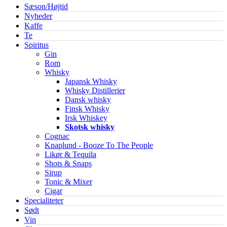
Sæson/Højtid
Nyheder
Kaffe
Te
Spiritus
Gin
Rom
Whisky
Japansk Whisky
Whisky Distillerier
Dansk whisky
Finsk Whisky
Irsk Whiskey
Skotsk whisky
Cognac
Knaplund - Booze To The People
Likør & Tequila
Shots & Snaps
Sirup
Tonic & Mixer
Cigar
Specialiteter
Sødt
Vin