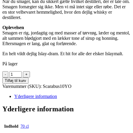
Når du smager, kan du sikkert gætte hvilket destilleri, der er tale om.
Smagen fornægter sig ikke. Men vi må intet sige eller røbe. Det er
en stor velbevaret hemmelighed, hvor den dejlig whisky er
destilleret.
Oplevelsen
Smagen er rig, jordagtig og med masser af tørvrøg, læder og mentol,
alt sammen blødgjort med en lækker tone af sirup og honning.
Eftersmagen er lang, glat og forførende.
En helt vildt dejlig Islay-dram. Et hit for alle der elsker Islaymalt.
På lager
Hunter
Laing's
Tilføj til kurv
SCARABUS
Varenummer (SKU):
Scarabus10YO
–
10
Yderligere information
yo
Single
Yderligere information
Malt
Islay
–
Indhold
70 cl
46%
antal