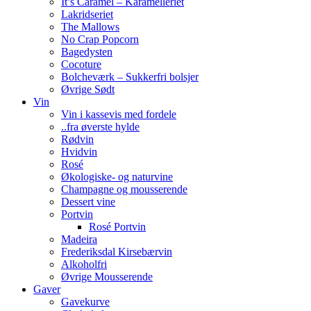
It’s Caramel – Karamelleriet
Lakridseriet
The Mallows
No Crap Popcorn
Bagedysten
Cocoture
Bolcheværk – Sukkerfri bolsjer
Øvrige Sødt
Vin
Vin i kassevis med fordele
..fra øverste hylde
Rødvin
Hvidvin
Rosé
Økologiske- og naturvine
Champagne og mousserende
Dessert vine
Portvin
Rosé Portvin
Madeira
Frederiksdal Kirsebærvin
Alkoholfri
Øvrige Mousserende
Gaver
Gavekurve