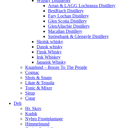
Whisky Distillerier
Arran & LAGG Lochranza Distillery
BenRiach Distillery
Fary Lochan Distillery
Glen Scotia Distillery
GlenAllachie Distillery
Macallan Distillery
Springbank & Glengyle Distillery
Skotsk whisky
Dansk whisky
Finsk Whisky
Irsk Whiskey
Japansk Whisky
Knaplund – Booze To The People
Cognac
Shots & Snaps
Likør & Tequila
Tonic & Mixer
Sirup
Cigar
Deli
Hr. Skov
Kudsk
Nybro Frugtplantage
Himmelstund