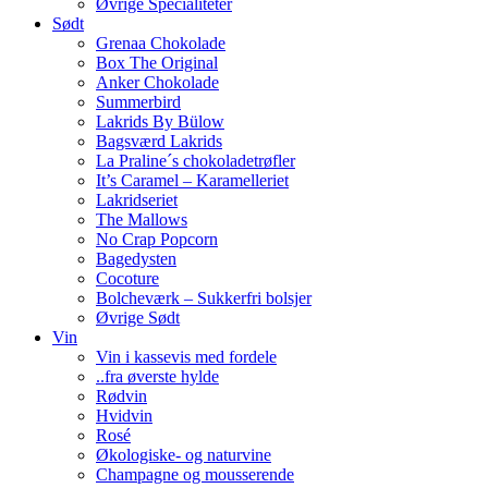
Øvrige Specialiteter
Sødt
Grenaa Chokolade
Box The Original
Anker Chokolade
Summerbird
Lakrids By Bülow
Bagsværd Lakrids
La Praline´s chokoladetrøfler
It’s Caramel – Karamelleriet
Lakridseriet
The Mallows
No Crap Popcorn
Bagedysten
Cocoture
Bolcheværk – Sukkerfri bolsjer
Øvrige Sødt
Vin
Vin i kassevis med fordele
..fra øverste hylde
Rødvin
Hvidvin
Rosé
Økologiske- og naturvine
Champagne og mousserende