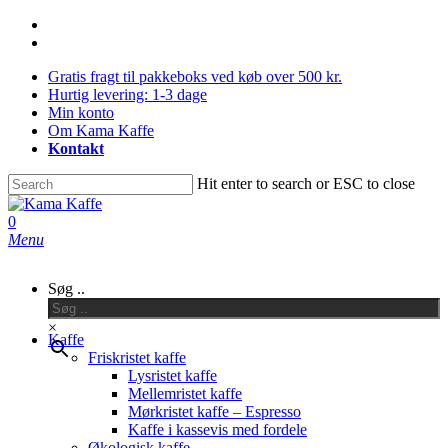
Skip
facebook
to
instagram
main
Gratis fragt til pakkeboks ved køb over 500 kr.
content
Hurtig levering: 1-3 dage
Min konto
Om Kama Kaffe
Kontakt
Hit enter to search or ESC to close
Close
Search
0
Menu
Søg ..
×
Kaffe
Friskristet kaffe
Lysristet kaffe
Mellemristet kaffe
Mørkristet kaffe – Espresso
Kaffe i kassevis med fordele
Økologisk kaffe