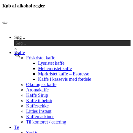
Køb af alkohol regler
Close
Søg ..
Menu
×
Kaffe
Friskristet kaffe
Lysristet kaffe
Mellemristet kaffe
Mørkristet kaffe – Espresso
Kaffe i kassevis med fordele
Økologisk kaffe
Aromakaffe
Kaffe Sirup
Kaffe tilbehør
Kaffesække
Littles Instant
Kaffemaskiner
Til kontoret / catering
Te
Sort te