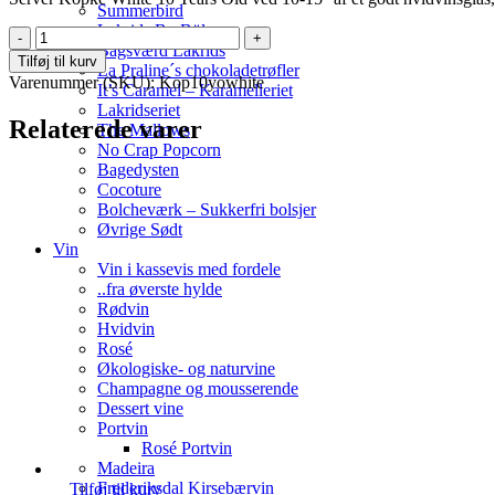
Summerbird
Lakrids By Bülow
Kopke
Bagsværd Lakrids
Portvin
Tilføj til kurv
La Praline´s chokoladetrøfler
-
Varenummer (SKU):
Kop10yowhite
It’s Caramel – Karamelleriet
10
Lakridseriet
YO
Relaterede varer
The Mallows
White
No Crap Popcorn
antal
Bagedysten
Cocoture
Bolcheværk – Sukkerfri bolsjer
Øvrige Sødt
Vin
Vin i kassevis med fordele
..fra øverste hylde
Rødvin
Hvidvin
Rosé
Økologiske- og naturvine
Champagne og mousserende
Dessert vine
Portvin
Rosé Portvin
Madeira
Frederiksdal Kirsebærvin
Tilføj til kurv