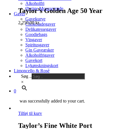
Alkoholfri
Øvrige Mousserende
Taylor’s Golden Age 50 Year
Gaver
Gavekurve
2.250,00
kr.
Chokoladegaver
Delikatessegaver
Goodiebags
Vingaver
Spiritusgaver
Gin Gaveæsker
Alkoholfrigaver
Gavekort
Lykønskningskort
Limoncello & Rosé
Søg ..
×
0
was successfully added to your cart.
Tilføj til kurv
Taylor’s Fine White Port