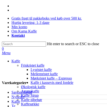
Skip
facebook
to
instagram
main
Gratis fragt til pakkeboks ved køb over 500 kr.
content
Hurtig levering: 1-3 dage
Min konto
Om Kama Kaffe
Kontakt
Hit enter to search or ESC to close
Close
0
Search
Menu
Kaffe
Friskristet kaffe
Lysristet kaffe
Mellemristet kaffe
Mørkristet kaffe – Espresso
Kaffe i kassevis med fordele
Varekategorier
Økologisk kaffe
Aromakaffe
Sæson/Højtid
Kaffe Sirup
Nyheder
Kaffe tilbehør
Kaffe
Kaffesække
Te