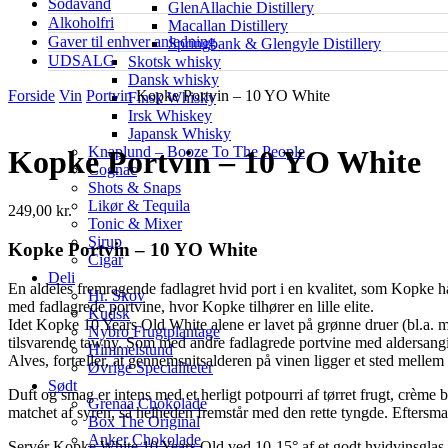
Sodavand
GlenAllachie Distillery
Alkoholfri
Macallan Distillery
Gaver til enhver anledning
Springbank & Glengyle Distillery
UDSALG
Skotsk whisky
Dansk whisky
Forside
Vin
Portvin
Kopke Portvin – 10 YO White
Finsk Whisky
Irsk Whiskey
Japansk Whisky
Knaplund – Booze To The People
Kopke Portvin – 10 YO White
Cognac
Shots & Snaps
Likør & Tequila
249,00
kr.
Tonic & Mixer
Sirup
Kopke Portvin – 10 YO White
Cigar
Deli
En aldeles fremragende fadlagret hvid port i en kvalitet, som Kopke 
Hr. Skov
med fadlagrede portvine, hvor Kopke tilhører en lille elite.
Kudsk
Idet Kopke 10 Years Old White alene er lavet på grønne druer (bl.a. m
Nybro Frugtplantage
tilsvarende tawny. Som med andre fadlagrede portvine med aldersangi
Himmelstund
Alves, fortæller, at gennemsnitsalderen på vinen ligger et sted mellem 
Øvrige Specialiteter
Sødt
Duft og smag er intens med et herligt potpourri af tørret frugt, crème
Grenaa Chokolade
matchet af syren, så helheden fremstår med den rette tyngde. Eftersma
Box The Original
Anker Chokolade
Servér Kopke White 10 Years Old ved 10-15° af et godt hvidvinsglas,