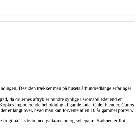
blandingen. Desuden trækker man på husets århundredlange erfaringer
rad, da druernes aftryk er mindre synlige i aromabilledet end en
a Kopkes imponerende beholdning af gamle fade. Chief blender, Carlos
re, der er langt over, hvad man kan forvente af en 10 år gammel portvin.
de frugt på 2. violin med galia-melon og syltepære. Sødmen er flot