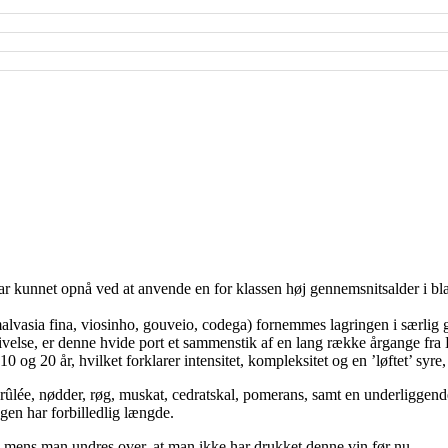
har kunnet opnå ved at anvende en for klassen høj gennemsnitsalder i 
alvasia fina, viosinho, gouveio, codega) fornemmes lagringen i særlig g
velse, er denne hvide port et sammenstik af en lang række årgange fr
10 og 20 år, hvilket forklarer intensitet, kompleksitet og en ’løftet’ sy
 brûlée, nødder, røg, muskat, cedratskal, pomerans, samt en underliggen
gen har forbilledlig længde.
 mens man undres over, at man ikke har drukket denne vin før nu.