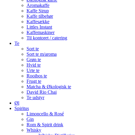
Aromakaffe
Kaffe Sirup
Kaffe tilbehør
Kaffesække
Littles Instant
Kaffemaskiner
Til kontoret / catering
Te
Sort te
Sort te m/aroma
Grøn te
Hvid te
Urte te
Rooibos te
Frugt te
Matcha & Økologisk te
David Rio Chai
Te udstyr
Øl
Spiritus
Limoncello & Rosé
Gin
Rom & Spirit drink
Whisky