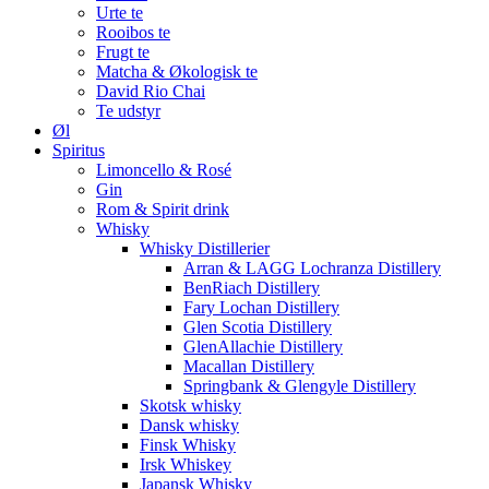
Urte te
Rooibos te
Frugt te
Matcha & Økologisk te
David Rio Chai
Te udstyr
Øl
Spiritus
Limoncello & Rosé
Gin
Rom & Spirit drink
Whisky
Whisky Distillerier
Arran & LAGG Lochranza Distillery
BenRiach Distillery
Fary Lochan Distillery
Glen Scotia Distillery
GlenAllachie Distillery
Macallan Distillery
Springbank & Glengyle Distillery
Skotsk whisky
Dansk whisky
Finsk Whisky
Irsk Whiskey
Japansk Whisky