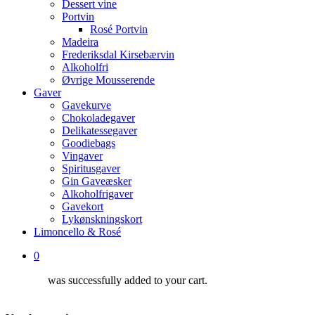
Dessert vine
Portvin
Rosé Portvin
Madeira
Frederiksdal Kirsebærvin
Alkoholfri
Øvrige Mousserende
Gaver
Gavekurve
Chokoladegaver
Delikatessegaver
Goodiebags
Vingaver
Spiritusgaver
Gin Gaveæsker
Alkoholfrigaver
Gavekort
Lykønskningskort
Limoncello & Rosé
0
was successfully added to your cart.