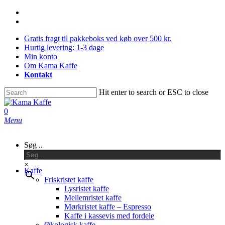
Skip
facebook
to
instagram
main
Gratis fragt til pakkeboks ved køb over 500 kr.
content
Hurtig levering: 1-3 dage
Min konto
Om Kama Kaffe
Kontakt
Hit enter to search or ESC to close
Close
Search
0
Menu
Søg ..
×
Kaffe
Friskristet kaffe
Lysristet kaffe
Mellemristet kaffe
Mørkristet kaffe – Espresso
Kaffe i kassevis med fordele
Økologisk kaffe