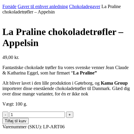
Forside
Gaver til enhver anledning
Chokoladegaver
La Praline
chokoladetrøfler – Appelsin
La Praline chokoladetrøfler –
Appelsin
49,00
kr.
Fantastiske chokolade trøfler fra vores svenske venner Jean Claude
& Katharina Eggel, som har firmaet “
La Praline”
Alt bliver lavet i den lille produktion i Gøteborg, og
Kama Group
importerer disse enestående chokoladetrøfler til Danmark. Glæd dig
over disse mange varianter, for én er ikke nok
Vægt: 100 g.
La
Praline
Tilføj til kurv
chokoladetrøfler
Varenummer (SKU):
LP-ART06
-