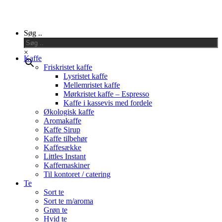
Close
Søg ..
Menu
×
Kaffe
Friskristet kaffe
Lysristet kaffe
Mellemristet kaffe
Mørkristet kaffe – Espresso
Kaffe i kassevis med fordele
Økologisk kaffe
Aromakaffe
Kaffe Sirup
Kaffe tilbehør
Kaffesække
Littles Instant
Kaffemaskiner
Til kontoret / catering
Te
Sort te
Sort te m/aroma
Grøn te
Hvid te