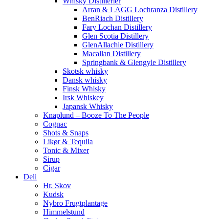
Whisky Distillerier
Arran & LAGG Lochranza Distillery
BenRiach Distillery
Fary Lochan Distillery
Glen Scotia Distillery
GlenAllachie Distillery
Macallan Distillery
Springbank & Glengyle Distillery
Skotsk whisky
Dansk whisky
Finsk Whisky
Irsk Whiskey
Japansk Whisky
Knaplund – Booze To The People
Cognac
Shots & Snaps
Likør & Tequila
Tonic & Mixer
Sirup
Cigar
Deli
Hr. Skov
Kudsk
Nybro Frugtplantage
Himmelstund