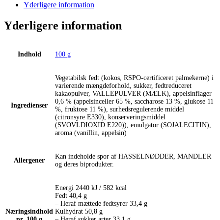
Appelsin
Yderligere information
antal
Yderligere information
Indhold
100 g
Vegetabilsk fedt (kokos, RSPO-certificeret palmekerne) i
varierende mængdeforhold, sukker, fedtreduceret
kakaopulver, VALLEPULVER (MÆLK), appelsinflager
0,6 % (appelsinceller 65 %, saccharose 13 %, glukose 11
Ingredienser
%, fruktose 11 %), surhedsregulerende middel
(citronsyre E330), konserveringsmiddel
(SVOVLDIOXID E220)), emulgator (SOJALECITIN),
aroma (vanillin, appelsin)
Kan indeholde spor af HASSELNØDDER, MANDLER
Allergener
og deres biprodukter.
Energi 2440 kJ / 582 kcal
Fedt 40,4 g
– Heraf mættede fedtsyrer 33,4 g
Næringsindhold
Kulhydrat 50,8 g
pr. 100 g
– Heraf sukker arter 33,1 g