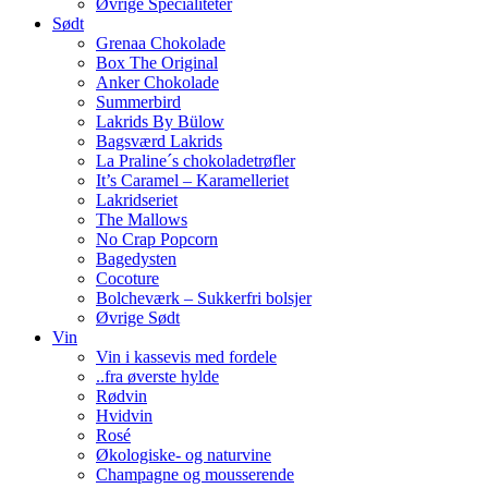
Øvrige Specialiteter
Sødt
Grenaa Chokolade
Box The Original
Anker Chokolade
Summerbird
Lakrids By Bülow
Bagsværd Lakrids
La Praline´s chokoladetrøfler
It’s Caramel – Karamelleriet
Lakridseriet
The Mallows
No Crap Popcorn
Bagedysten
Cocoture
Bolcheværk – Sukkerfri bolsjer
Øvrige Sødt
Vin
Vin i kassevis med fordele
..fra øverste hylde
Rødvin
Hvidvin
Rosé
Økologiske- og naturvine
Champagne og mousserende