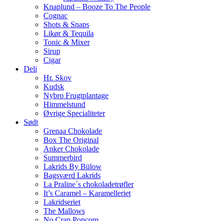
Knaplund – Booze To The People
Cognac
Shots & Snaps
Likør & Tequila
Tonic & Mixer
Sirup
Cigar
Deli
Hr. Skov
Kudsk
Nybro Frugtplantage
Himmelstund
Øvrige Specialiteter
Sødt
Grenaa Chokolade
Box The Original
Anker Chokolade
Summerbird
Lakrids By Bülow
Bagsværd Lakrids
La Praline´s chokoladetrøfler
It’s Caramel – Karamelleriet
Lakridseriet
The Mallows
No Crap Popcorn