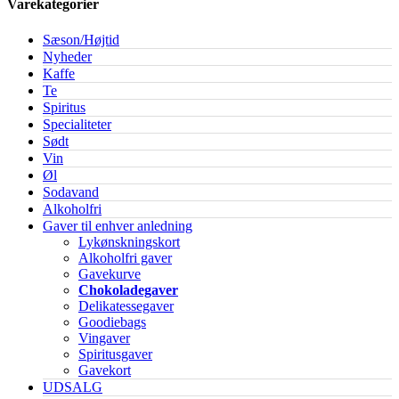
Varekategorier
Sæson/Højtid
Nyheder
Kaffe
Te
Spiritus
Specialiteter
Sødt
Vin
Øl
Sodavand
Alkoholfri
Gaver til enhver anledning
Lykønskningskort
Alkoholfri gaver
Gavekurve
Chokoladegaver
Delikatessegaver
Goodiebags
Vingaver
Spiritusgaver
Gavekort
UDSALG