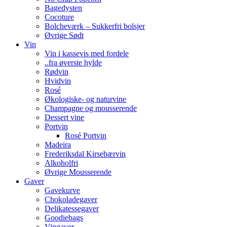
Bagedysten
Cocoture
Bolcheværk – Sukkerfri bolsjer
Øvrige Sødt
Vin
Vin i kassevis med fordele
..fra øverste hylde
Rødvin
Hvidvin
Rosé
Økologiske- og naturvine
Champagne og mousserende
Dessert vine
Portvin
Rosé Portvin
Madeira
Frederiksdal Kirsebærvin
Alkoholfri
Øvrige Mousserende
Gaver
Gavekurve
Chokoladegaver
Delikatessegaver
Goodiebags
Vingaver