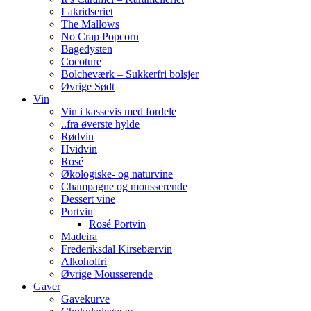
Lakridseriet
The Mallows
No Crap Popcorn
Bagedysten
Cocoture
Bolcheværk – Sukkerfri bolsjer
Øvrige Sødt
Vin
Vin i kassevis med fordele
..fra øverste hylde
Rødvin
Hvidvin
Rosé
Økologiske- og naturvine
Champagne og mousserende
Dessert vine
Portvin
Rosé Portvin
Madeira
Frederiksdal Kirsebærvin
Alkoholfri
Øvrige Mousserende
Gaver
Gavekurve