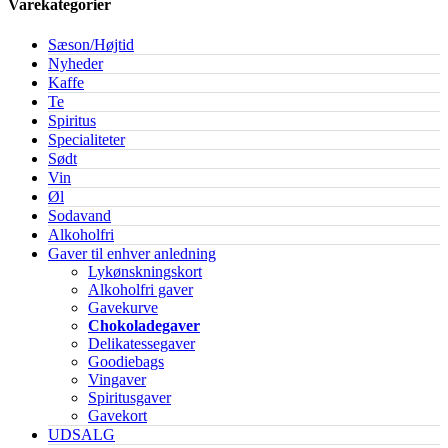
Varekategorier
Sæson/Højtid
Nyheder
Kaffe
Te
Spiritus
Specialiteter
Sødt
Vin
Øl
Sodavand
Alkoholfri
Gaver til enhver anledning
Lykønskningskort
Alkoholfri gaver
Gavekurve
Chokoladegaver
Delikatessegaver
Goodiebags
Vingaver
Spiritusgaver
Gavekort
UDSALG