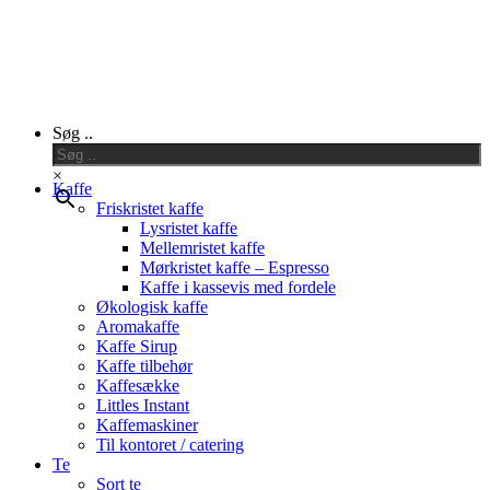
Close
Søg ..
Menu
×
Kaffe
Friskristet kaffe
Lysristet kaffe
Mellemristet kaffe
Mørkristet kaffe – Espresso
Kaffe i kassevis med fordele
Økologisk kaffe
Aromakaffe
Kaffe Sirup
Kaffe tilbehør
Kaffesække
Littles Instant
Kaffemaskiner
Til kontoret / catering
Te
Sort te