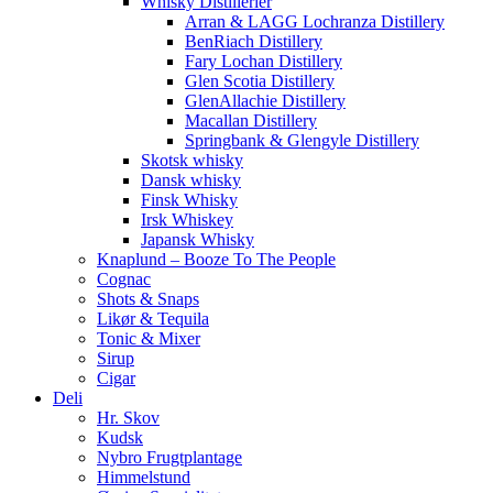
Whisky Distillerier
Arran & LAGG Lochranza Distillery
BenRiach Distillery
Fary Lochan Distillery
Glen Scotia Distillery
GlenAllachie Distillery
Macallan Distillery
Springbank & Glengyle Distillery
Skotsk whisky
Dansk whisky
Finsk Whisky
Irsk Whiskey
Japansk Whisky
Knaplund – Booze To The People
Cognac
Shots & Snaps
Likør & Tequila
Tonic & Mixer
Sirup
Cigar
Deli
Hr. Skov
Kudsk
Nybro Frugtplantage
Himmelstund