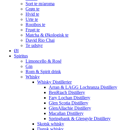
Sort te m/aroma
Grøn te
Hvid te
Urte te
Rooibos te
Frugt te
Matcha & Økologisk te
David Rio Chai
Te udstyr
Øl
Spiritus
Limoncello & Rosé
Gin
Rom & Spirit drink
Whisky
Whisky Distillerier
Arran & LAGG Lochranza Distillery
BenRiach Distillery
Fary Lochan Distillery
Glen Scotia Distillery
GlenAllachie Distillery
Macallan Distillery
Springbank & Glengyle Distillery
Skotsk whisky
Dansk whisky