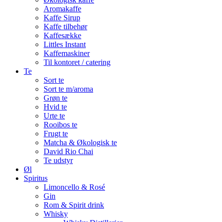
Aromakaffe
Kaffe Sirup
Kaffe tilbehør
Kaffesække
Littles Instant
Kaffemaskiner
Til kontoret / catering
Te
Sort te
Sort te m/aroma
Grøn te
Hvid te
Urte te
Rooibos te
Frugt te
Matcha & Økologisk te
David Rio Chai
Te udstyr
Øl
Spiritus
Limoncello & Rosé
Gin
Rom & Spirit drink
Whisky