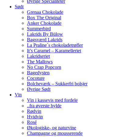
Øvrige Specialiteter
Sødt
Grenaa Chokolade
Box The Original
Anker Chokolade
Summerbird
Lakrids By Bülow
Bagsværd Lakrids
La Praline´s chokoladetrøfler
It’s Caramel – Karamelleriet
Lakridseriet
The Mallows
No Crap Popcorn
Bagedysten
Cocoture
Bolcheværk – Sukkerfri bolsjer
Øvrige Sødt
Vin
Vin i kassevis med fordele
..fra øverste hylde
Rødvin
Hvidvin
Rosé
Økologiske- og naturvine
Champagne og mousserende