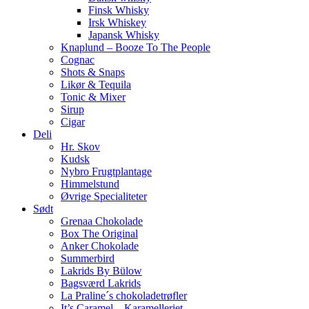
Finsk Whisky
Irsk Whiskey
Japansk Whisky
Knaplund – Booze To The People
Cognac
Shots & Snaps
Likør & Tequila
Tonic & Mixer
Sirup
Cigar
Deli
Hr. Skov
Kudsk
Nybro Frugtplantage
Himmelstund
Øvrige Specialiteter
Sødt
Grenaa Chokolade
Box The Original
Anker Chokolade
Summerbird
Lakrids By Bülow
Bagsværd Lakrids
La Praline´s chokoladetrøfler
It’s Caramel – Karamelleriet