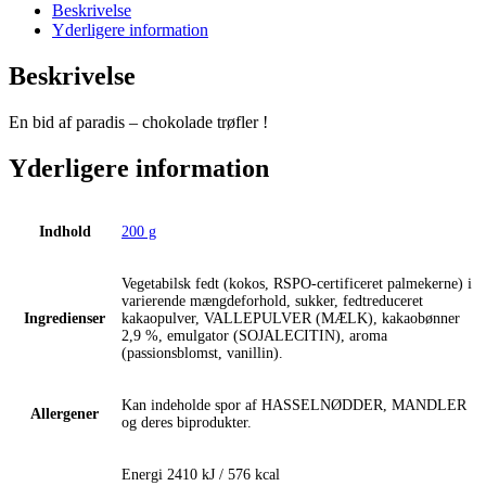
Passionsfrugt
Beskrivelse
antal
Yderligere information
Beskrivelse
En bid af paradis – chokolade trøfler !
Yderligere information
Indhold
200 g
Vegetabilsk fedt (kokos, RSPO-certificeret palmekerne) i
varierende mængdeforhold, sukker, fedtreduceret
Ingredienser
kakaopulver, VALLEPULVER (MÆLK), kakaobønner
2,9 %, emulgator (SOJALECITIN), aroma
(passionsblomst, vanillin).
Kan indeholde spor af HASSELNØDDER, MANDLER
Allergener
og deres biprodukter.
Energi 2410 kJ / 576 kcal