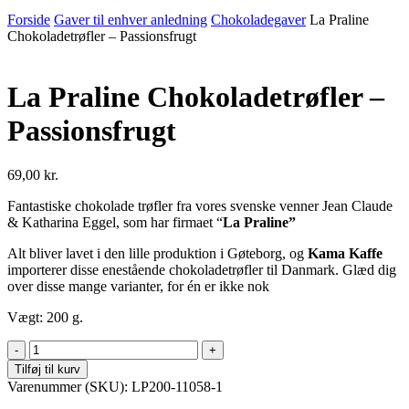
Forside
Gaver til enhver anledning
Chokoladegaver
La Praline
Chokoladetrøfler – Passionsfrugt
La Praline Chokoladetrøfler –
Passionsfrugt
69,00
kr.
Fantastiske chokolade trøfler fra vores svenske venner Jean Claude
& Katharina Eggel, som har firmaet “
La Praline”
Alt bliver lavet i den lille produktion i Gøteborg, og
Kama Kaffe
importerer disse enestående chokoladetrøfler til Danmark. Glæd dig
over disse mange varianter, for én er ikke nok
Vægt: 200 g.
La
Praline
Tilføj til kurv
Chokoladetrøfler
Varenummer (SKU):
LP200-11058-1
-