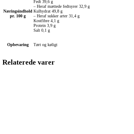
Fedt 39,6 g
– Heraf mættede fedtsyrer 32,9 g
Næringsindhold
Kulhydrat 49,8 g
pr. 100 g
– Heraf sukker arter 31,4 g
Kostfibre 4,1 g
Protein 3,9 g
Salt 0,1 g
Opbevaring
Tørt og køligt
Relaterede varer