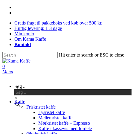
Skip
facebook
to
instagram
main
Gratis fragt til pakkeboks ved køb over 500 kr.
content
Hurtig levering: 1-3 dage
Min konto
Om Kama Kaffe
Kontakt
Hit enter to search or ESC to close
Close
Search
0
Menu
Søg ..
×
Kaffe
Friskristet kaffe
Lysristet kaffe
Mellemristet kaffe
Mørkristet kaffe – Espresso
Kaffe i kassevis med fordele
Økologisk kaffe