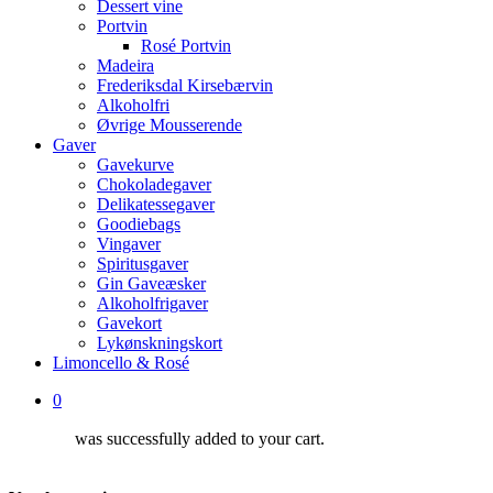
Dessert vine
Portvin
Rosé Portvin
Madeira
Frederiksdal Kirsebærvin
Alkoholfri
Øvrige Mousserende
Gaver
Gavekurve
Chokoladegaver
Delikatessegaver
Goodiebags
Vingaver
Spiritusgaver
Gin Gaveæsker
Alkoholfrigaver
Gavekort
Lykønskningskort
Limoncello & Rosé
0
was successfully added to your cart.