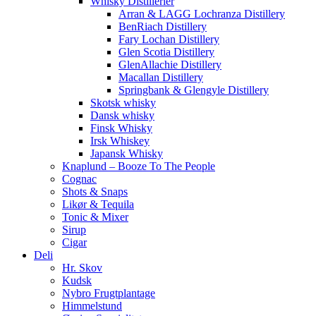
Whisky Distillerier
Arran & LAGG Lochranza Distillery
BenRiach Distillery
Fary Lochan Distillery
Glen Scotia Distillery
GlenAllachie Distillery
Macallan Distillery
Springbank & Glengyle Distillery
Skotsk whisky
Dansk whisky
Finsk Whisky
Irsk Whiskey
Japansk Whisky
Knaplund – Booze To The People
Cognac
Shots & Snaps
Likør & Tequila
Tonic & Mixer
Sirup
Cigar
Deli
Hr. Skov
Kudsk
Nybro Frugtplantage
Himmelstund