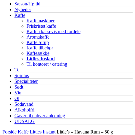
Sæson/Højtid
Nyheder
Kaffe
Kaffemaskiner
Friskristet kaffe
Kaffe i kassevis med fordele
Aromakaffe
Kaffe Sirup
Kaffe tilbehør
Kaffesække
Littles Instant
Til kontoret / catering
Te
Spiritus
Specialiteter
Sødt
Vin
Øl
Sodavand
Alkoholfri
Gaver til enhver anledning
UDSALG
Forside
Kaffe
Littles Instant
Little’s – Havana Rum – 50 g