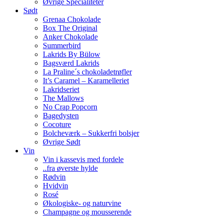
Øvrige Specialiteter
Sødt
Grenaa Chokolade
Box The Original
Anker Chokolade
Summerbird
Lakrids By Bülow
Bagsværd Lakrids
La Praline´s chokoladetrøfler
It’s Caramel – Karamelleriet
Lakridseriet
The Mallows
No Crap Popcorn
Bagedysten
Cocoture
Bolcheværk – Sukkerfri bolsjer
Øvrige Sødt
Vin
Vin i kassevis med fordele
..fra øverste hylde
Rødvin
Hvidvin
Rosé
Økologiske- og naturvine
Champagne og mousserende