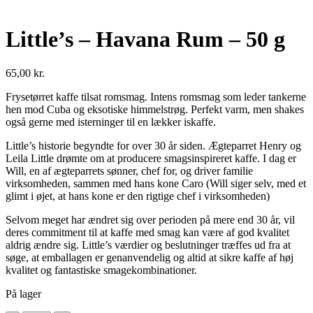
Little’s – Havana Rum – 50 g
65,00
kr.
Frysetørret kaffe tilsat romsmag. Intens romsmag som leder tankerne
hen mod Cuba og eksotiske himmelstrøg. Perfekt varm, men shakes
også gerne med isterninger til en lækker iskaffe.
Little’s historie begyndte for over 30 år siden. Ægteparret Henry og
Leila Little drømte om at producere smagsinspireret kaffe. I dag er
Will, en af ægteparrets sønner, chef for, og driver familie
virksomheden, sammen med hans kone Caro (Will siger selv, med et
glimt i øjet, at hans kone er den rigtige chef i virksomheden)
Selvom meget har ændret sig over perioden på mere end 30 år, vil
deres commitment til at kaffe med smag kan være af god kvalitet
aldrig ændre sig. Little’s værdier og beslutninger træffes ud fra at
søge, at emballagen er genanvendelig og altid at sikre kaffe af høj
kvalitet og fantastiske smagekombinationer.
På lager