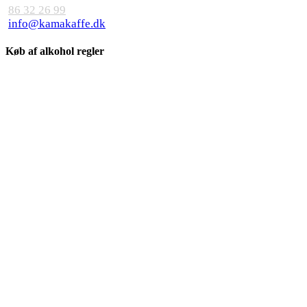
86 32 26 99
info@kamakaffe.dk
Køb af alkohol regler
Søg ..
×
Kaffe