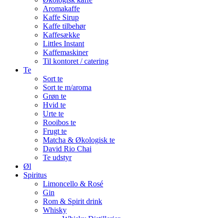
Aromakaffe
Kaffe Sirup
Kaffe tilbehør
Kaffesække
Littles Instant
Kaffemaskiner
Til kontoret / catering
Te
Sort te
Sort te m/aroma
Grøn te
Hvid te
Urte te
Rooibos te
Frugt te
Matcha & Økologisk te
David Rio Chai
Te udstyr
Øl
Spiritus
Limoncello & Rosé
Gin
Rom & Spirit drink
Whisky