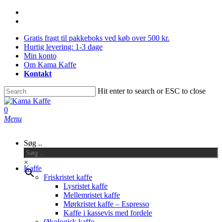
Skip
facebook
Close
to
instagram
main
Menu
Gratis fragt til pakkeboks ved køb over 500 kr.
content
Hurtig levering: 1-3 dage
Min konto
Om Kama Kaffe
Kontakt
Hit enter to search or ESC to close
Close
Search
0
Menu
Søg ..
×
Kaffe
Friskristet kaffe
Lysristet kaffe
Mellemristet kaffe
Mørkristet kaffe – Espresso
Kaffe i kassevis med fordele
Økologisk kaffe