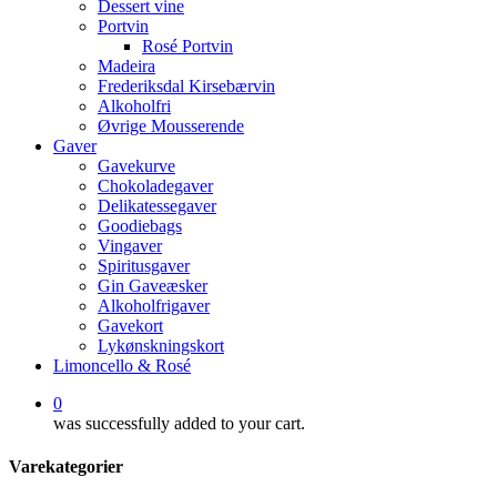
Dessert vine
Portvin
Rosé Portvin
Madeira
Frederiksdal Kirsebærvin
Alkoholfri
Øvrige Mousserende
Gaver
Gavekurve
Chokoladegaver
Delikatessegaver
Goodiebags
Vingaver
Spiritusgaver
Gin Gaveæsker
Alkoholfrigaver
Gavekort
Lykønskningskort
Limoncello & Rosé
0
was successfully added to your cart.
Varekategorier