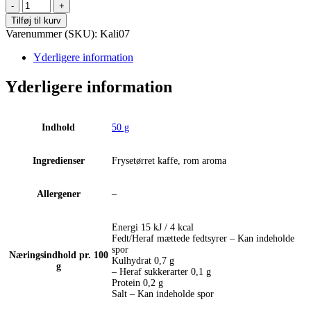
Little's
-
Tilføj til kurv
Havana
Varenummer (SKU):
Kali07
Rum
-
Yderligere information
50
g
Yderligere information
antal
Indhold
50 g
Ingredienser
Frysetørret kaffe, rom aroma
Allergener
–
Energi 15 kJ / 4 kcal
Fedt/Heraf mættede fedtsyrer – Kan indeholde
spor
Næringsindhold pr. 100
Kulhydrat 0,7 g
g
– Heraf sukkerarter 0,1 g
Protein 0,2 g
Salt – Kan indeholde spor