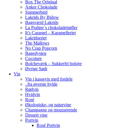
Box The Original
Anker Chokolade
Summerbird
Lakrids By Bülow
Bagsværd Lakrids
La Praline´s chokoladetrøfler
It’s Caramel – Karamelleriet
Lakridseriet
The Mallows
No Crap Popcorn
Bagedysten
Cocoture
Bolcheværk – Sukkerfri bolsjer
Øvrige Sødt
Vin
Vin i kassevis med fordele
..fra øverste hylde
Rødvin
Hvidvin
Rosé
Økologiske- og naturvine
Champagne og mousserende
Dessert vine
Portvin
Rosé Portvin