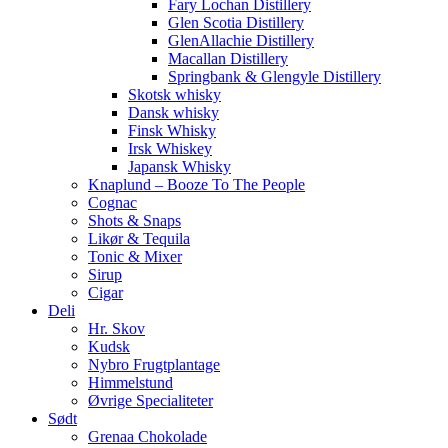
Fary Lochan Distillery
Glen Scotia Distillery
GlenAllachie Distillery
Macallan Distillery
Springbank & Glengyle Distillery
Skotsk whisky
Dansk whisky
Finsk Whisky
Irsk Whiskey
Japansk Whisky
Knaplund – Booze To The People
Cognac
Shots & Snaps
Likør & Tequila
Tonic & Mixer
Sirup
Cigar
Deli
Hr. Skov
Kudsk
Nybro Frugtplantage
Himmelstund
Øvrige Specialiteter
Sødt
Grenaa Chokolade