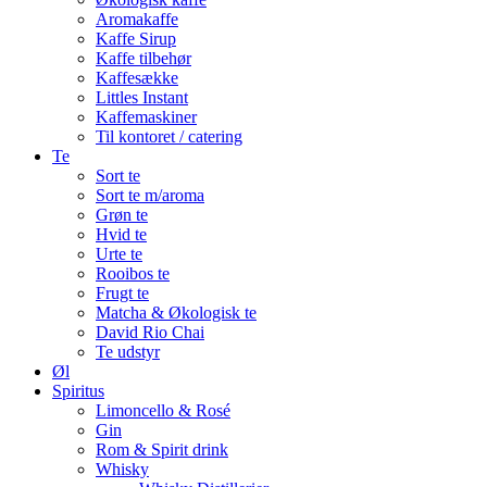
Aromakaffe
Kaffe Sirup
Kaffe tilbehør
Kaffesække
Littles Instant
Kaffemaskiner
Til kontoret / catering
Te
Sort te
Sort te m/aroma
Grøn te
Hvid te
Urte te
Rooibos te
Frugt te
Matcha & Økologisk te
David Rio Chai
Te udstyr
Øl
Spiritus
Limoncello & Rosé
Gin
Rom & Spirit drink
Whisky