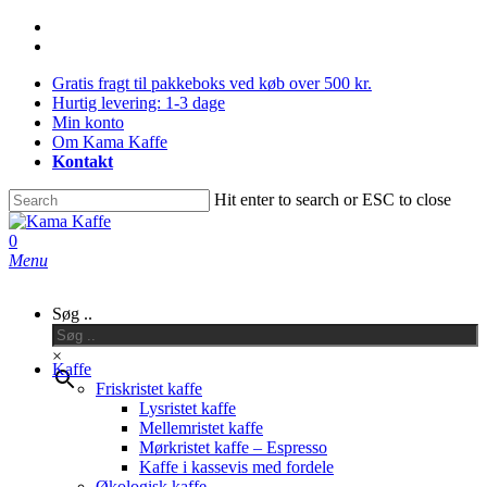
Skip
facebook
to
instagram
main
Gratis fragt til pakkeboks ved køb over 500 kr.
content
Hurtig levering: 1-3 dage
Min konto
Om Kama Kaffe
Kontakt
Hit enter to search or ESC to close
Close
Search
0
Menu
Søg ..
×
Kaffe
Friskristet kaffe
Lysristet kaffe
Mellemristet kaffe
Mørkristet kaffe – Espresso
Kaffe i kassevis med fordele
Økologisk kaffe