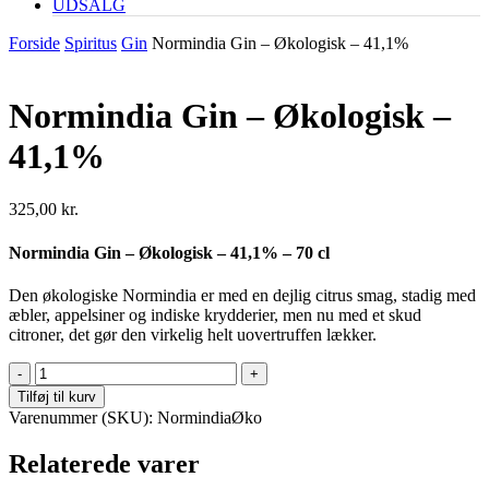
UDSALG
Forside
Spiritus
Gin
Normindia Gin – Økologisk – 41,1%
Normindia Gin – Økologisk –
41,1%
325,00
kr.
Normindia Gin – Økologisk – 41,1% – 70 cl
Den økologiske Normindia er med en dejlig citrus smag, stadig med
æbler, appelsiner og indiske krydderier, men nu med et skud
citroner, det gør den virkelig helt uovertruffen lækker.
Normindia
Gin
Tilføj til kurv
-
Varenummer (SKU):
NormindiaØko
Økologisk
-
Relaterede varer
41,1%
antal