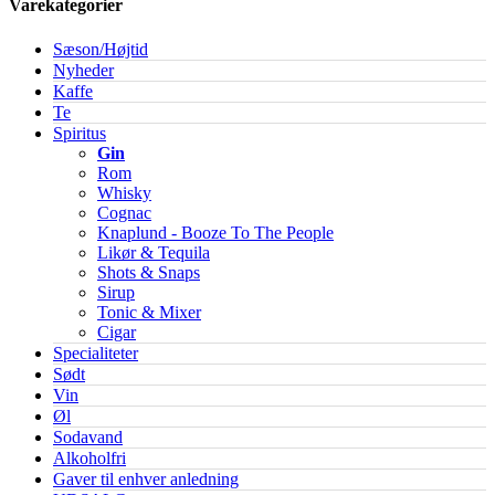
Varekategorier
Sæson/Højtid
Nyheder
Kaffe
Te
Spiritus
Gin
Rom
Whisky
Cognac
Knaplund - Booze To The People
Likør & Tequila
Shots & Snaps
Sirup
Tonic & Mixer
Cigar
Specialiteter
Sødt
Vin
Øl
Sodavand
Alkoholfri
Gaver til enhver anledning