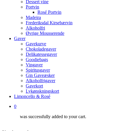
Dessert vine
Portvin
Rosé Portvin
Madeira
Frederiksdal Kirsebærvin
Alkoholfri
Øvrige Mousserende
Gaver
Gavekurve
Chokoladegaver
Delikatessegaver
Goodiebags
Vingaver
Spiritusgaver
Gin Gaveæsker
Alkoholfrigaver
Gavekort
Lykønskningskort
Limoncello & Rosé
0
was successfully added to your cart.