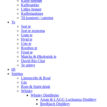
Kaffe tilbehør
Kaffesække
Littles Instant
Kaffemaskiner
Til kontoret / catering
Te
Sort te
Sort te m/aroma
Grøn te
Hvid te
Urte te
Rooibos te
Frugt te
Matcha & Økologisk te
David Rio Chai
Te udstyr
Øl
Spiritus
Limoncello & Rosé
Gin
Rom & Spirit drink
Whisky
Whisky Distillerier
Arran & LAGG Lochranza Distillery
BenRiach Distillery