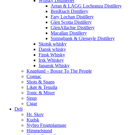
Whisky Distillerier
Arran & LAGG Lochranza Distillery
BenRiach Distillery
Fary Lochan Distillery
Glen Scotia Distillery
GlenAllachie Distillery
Macallan Distillery
Springbank & Glengyle Distillery
Skotsk whisky
Dansk whisky
Finsk Whisky
Irsk Whiskey
Japansk Whisky
Knaplund – Booze To The People
Cognac
Shots & Snaps
Likør & Tequila
Tonic & Mixer
Sirup
Cigar
Deli
Hr. Skov
Kudsk
Nybro Frugtplantage
Himmelstund