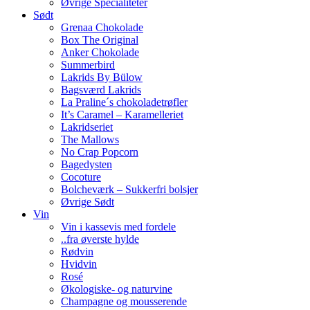
Øvrige Specialiteter
Sødt
Grenaa Chokolade
Box The Original
Anker Chokolade
Summerbird
Lakrids By Bülow
Bagsværd Lakrids
La Praline´s chokoladetrøfler
It’s Caramel – Karamelleriet
Lakridseriet
The Mallows
No Crap Popcorn
Bagedysten
Cocoture
Bolcheværk – Sukkerfri bolsjer
Øvrige Sødt
Vin
Vin i kassevis med fordele
..fra øverste hylde
Rødvin
Hvidvin
Rosé
Økologiske- og naturvine
Champagne og mousserende