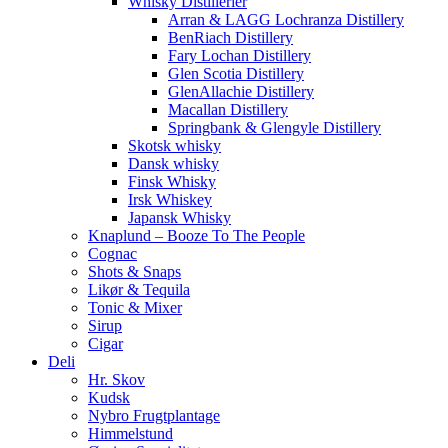
Whisky Distillerier
Arran & LAGG Lochranza Distillery
BenRiach Distillery
Fary Lochan Distillery
Glen Scotia Distillery
GlenAllachie Distillery
Macallan Distillery
Springbank & Glengyle Distillery
Skotsk whisky
Dansk whisky
Finsk Whisky
Irsk Whiskey
Japansk Whisky
Knaplund – Booze To The People
Cognac
Shots & Snaps
Likør & Tequila
Tonic & Mixer
Sirup
Cigar
Deli
Hr. Skov
Kudsk
Nybro Frugtplantage
Himmelstund