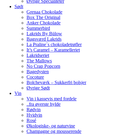
Øvrige Specialiteter
Sødt
Grenaa Chokolade
Box The Original
Anker Chokolade
Summerbird
Lakrids By Bülow
Bagsværd Lakrids
La Praline´s chokoladetrøfler
It’s Caramel – Karamelleriet
Lakridseriet
The Mallows
No Crap Popcorn
Bagedysten
Cocoture
Bolcheværk – Sukkerfri bolsjer
Øvrige Sødt
Vin
Vin i kassevis med fordele
..fra øverste hylde
Rødvin
Hvidvin
Rosé
Økologiske- og naturvine
Champagne og mousserende