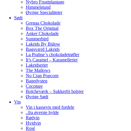
Nybro Frugtplantage
Himmelstund
Øvrige Specialiteter
Sødt
Grenaa Chokolade
Box The Original
Anker Chokolade
Summerbird
Lakrids By Bülow
Bagsværd Lakrids
La Praline´s chokoladetrøfler
It’s Caramel – Karamelleriet
Lakridseriet
The Mallows
No Crap Popcorn
Bagedysten
Cocoture
Bolcheværk – Sukkerfri bolsjer
Øvrige Sødt
Vin
Vin i kassevis med fordele
..fra øverste hylde
Rødvin
Hvidvin
Rosé