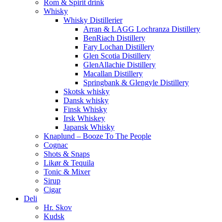
Rom & Spirit drink
Whisky
Whisky Distillerier
Arran & LAGG Lochranza Distillery
BenRiach Distillery
Fary Lochan Distillery
Glen Scotia Distillery
GlenAllachie Distillery
Macallan Distillery
Springbank & Glengyle Distillery
Skotsk whisky
Dansk whisky
Finsk Whisky
Irsk Whiskey
Japansk Whisky
Knaplund – Booze To The People
Cognac
Shots & Snaps
Likør & Tequila
Tonic & Mixer
Sirup
Cigar
Deli
Hr. Skov
Kudsk