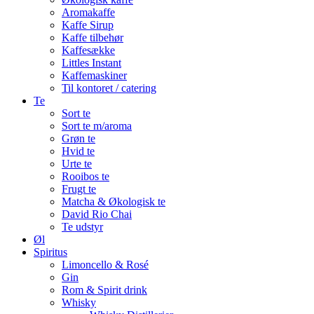
Aromakaffe
Kaffe Sirup
Kaffe tilbehør
Kaffesække
Littles Instant
Kaffemaskiner
Til kontoret / catering
Te
Sort te
Sort te m/aroma
Grøn te
Hvid te
Urte te
Rooibos te
Frugt te
Matcha & Økologisk te
David Rio Chai
Te udstyr
Øl
Spiritus
Limoncello & Rosé
Gin
Rom & Spirit drink
Whisky