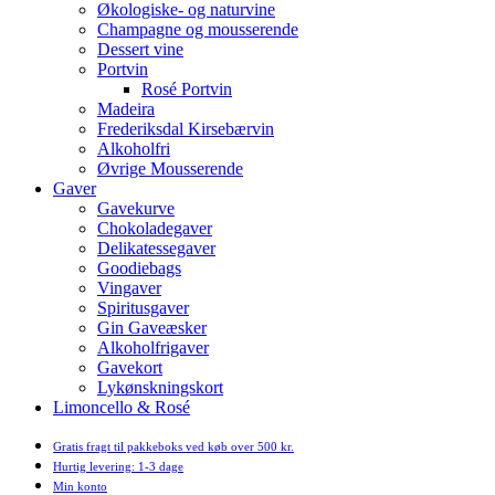
Økologiske- og naturvine
Champagne og mousserende
Dessert vine
Portvin
Rosé Portvin
Madeira
Frederiksdal Kirsebærvin
Alkoholfri
Øvrige Mousserende
Gaver
Gavekurve
Chokoladegaver
Delikatessegaver
Goodiebags
Vingaver
Spiritusgaver
Gin Gaveæsker
Alkoholfrigaver
Gavekort
Lykønskningskort
Limoncello & Rosé
Gratis fragt til pakkeboks ved køb over 500 kr.
Hurtig levering: 1-3 dage
Min konto