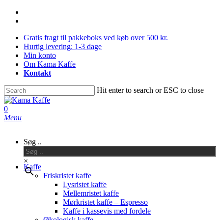
Skip
facebook
to
instagram
main
Gratis fragt til pakkeboks ved køb over 500 kr.
content
Hurtig levering: 1-3 dage
Min konto
Om Kama Kaffe
Kontakt
Hit enter to search or ESC to close
Close
Search
0
Menu
Søg ..
×
Kaffe
Friskristet kaffe
Lysristet kaffe
Mellemristet kaffe
Mørkristet kaffe – Espresso
Kaffe i kassevis med fordele
Økologisk kaffe