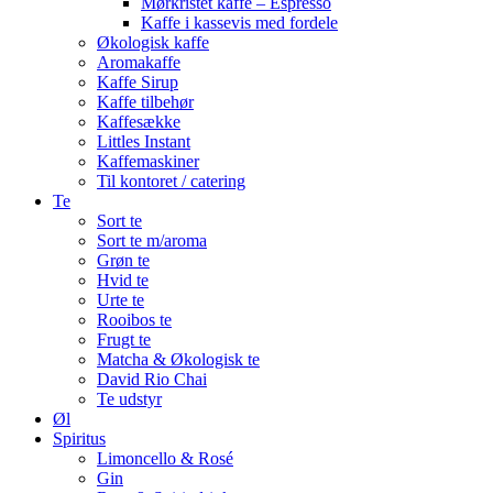
Mørkristet kaffe – Espresso
Kaffe i kassevis med fordele
Økologisk kaffe
Aromakaffe
Kaffe Sirup
Kaffe tilbehør
Kaffesække
Littles Instant
Kaffemaskiner
Til kontoret / catering
Te
Sort te
Sort te m/aroma
Grøn te
Hvid te
Urte te
Rooibos te
Frugt te
Matcha & Økologisk te
David Rio Chai
Te udstyr
Øl
Spiritus
Limoncello & Rosé
Gin