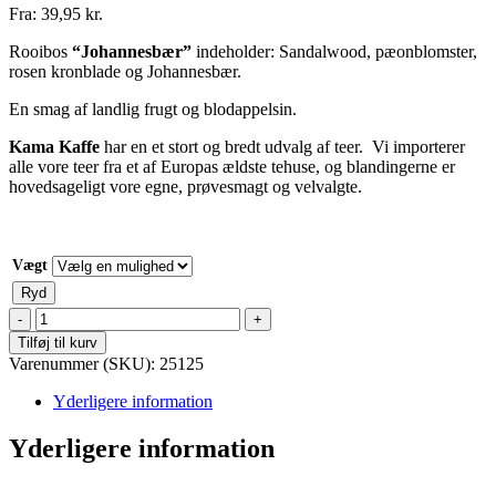
Fra:
39,95
kr.
Rooibos
“Johannesbær”
indeholder: Sandalwood, pæonblomster,
rosen kronblade og Johannesbær.
En smag af landlig frugt og blodappelsin.
Kama Kaffe
har en et stort og bredt udvalg af teer. Vi importerer
alle vore teer fra et af Europas ældste tehuse, og blandingerne er
hovedsageligt vore egne, prøvesmagt og velvalgte.
Vægt
Ryd
Rooibos
-
Tilføj til kurv
Johannesbær
Varenummer (SKU):
25125
antal
Yderligere information
Yderligere information