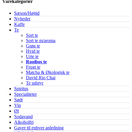
Varekategorier
Sæson/Højtid
Nyheder
Kaffe
Te
Sort te
Sort te m/aroma
Grøn te
Hvid te
Urte te
Rooibos te
Frugt te
Matcha & Økologisk te
David Rio Chai
Te udstyr
Spiritus
Specialiteter
Sødt
Vin
Øl
Sodavand
Alkoholfri
Gaver til enhver anledning