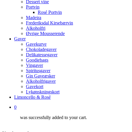
Dessert vine
Portvin
Rosé Portvin
Madeira
Frederiksdal Kirsebærvin
Alkoholfri
Øvrige Mousserende
Gaver
Gavekurve
Chokoladegaver
Delikatessegaver
Goodiebags
Vingaver
Spiritusgaver
Gin Gaveæsker
Alkoholfrigaver
Gavekort
Lykønskningskort
Limoncello & Rosé
0
was successfully added to your cart.