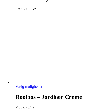
flere
varianter.
Fra:
39,95
kr.
Mulighederne
kan
vælges
på
varesiden
Dette
Vælg muligheder
vare
har
Rooibos – Jordbær Creme
flere
varianter.
Fra:
39,95
kr.
Mulighederne