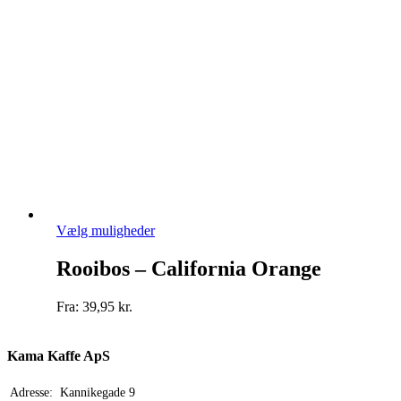
på
varesiden
Dette
Vælg muligheder
vare
har
Rooibos – California Orange
flere
varianter.
Fra:
39,95
kr.
Mulighederne
kan
vælges
Kama Kaffe ApS
på
varesiden
Adresse:
Kannikegade 9