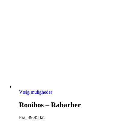
kan
vælges
på
varesiden
Dette
Vælg muligheder
vare
har
Rooibos – Rabarber
flere
varianter.
Fra:
39,95
kr.
Mulighederne
kan
vælges