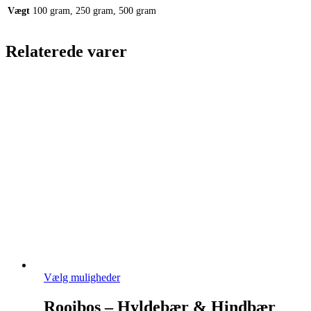
Vægt
100 gram, 250 gram, 500 gram
Relaterede varer
Dette
Vælg muligheder
vare
har
Rooibos – Hyldebær & Hindbær