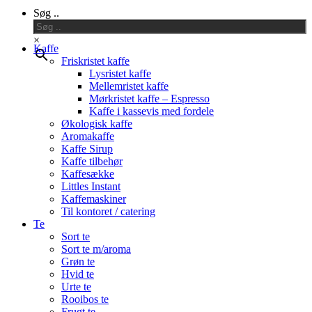
Close
Søg ..
Menu
×
Kaffe
Friskristet kaffe
Lysristet kaffe
Mellemristet kaffe
Mørkristet kaffe – Espresso
Kaffe i kassevis med fordele
Økologisk kaffe
Aromakaffe
Kaffe Sirup
Kaffe tilbehør
Kaffesække
Littles Instant
Kaffemaskiner
Til kontoret / catering
Te
Sort te
Sort te m/aroma
Grøn te
Hvid te
Urte te
Rooibos te
Frugt te