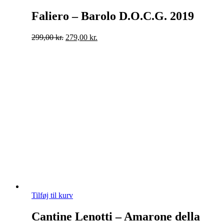
Faliero – Barolo D.O.C.G. 2019
Original
Current
299,00
kr.
279,00
kr.
price
price
was:
is:
299,00 kr..
279,00 kr..
Tilføj til kurv
Cantine Lenotti – Amarone della