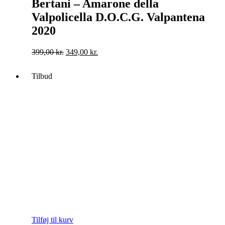
Bertani – Amarone della
Valpolicella D.O.C.G. Valpantena
2020
Original
Current
399,00
kr.
349,00
kr.
price
price
was:
is:
Tilbud
399,00 kr..
349,00 kr..
Tilføj til kurv