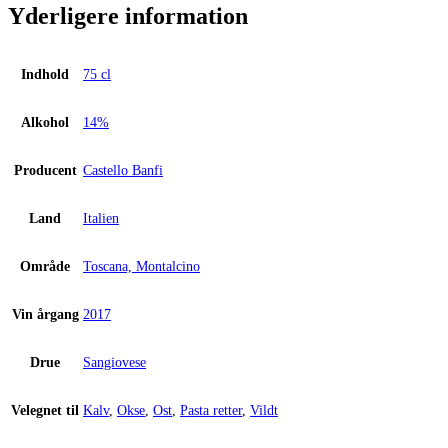
2017
Yderligere information
antal
Indhold
75 cl
Alkohol
14%
Producent
Castello Banfi
Land
Italien
Område
Toscana, Montalcino
Vin årgang
2017
Drue
Sangiovese
Velegnet til
Kalv
,
Okse
,
Ost
,
Pasta retter
,
Vildt