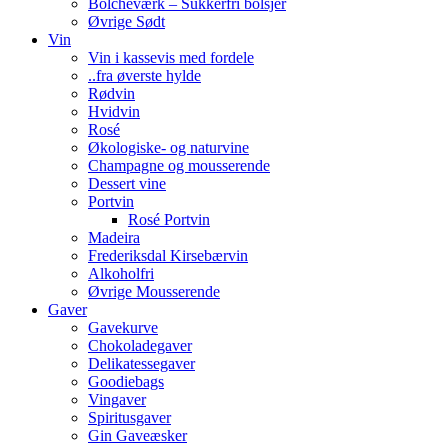
Bolcheværk – Sukkerfri bolsjer
Øvrige Sødt
Vin
Vin i kassevis med fordele
..fra øverste hylde
Rødvin
Hvidvin
Rosé
Økologiske- og naturvine
Champagne og mousserende
Dessert vine
Portvin
Rosé Portvin
Madeira
Frederiksdal Kirsebærvin
Alkoholfri
Øvrige Mousserende
Gaver
Gavekurve
Chokoladegaver
Delikatessegaver
Goodiebags
Vingaver
Spiritusgaver
Gin Gaveæsker