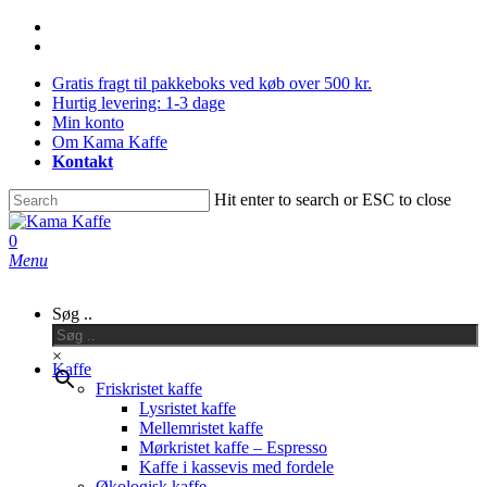
Skip
facebook
to
instagram
main
Gratis fragt til pakkeboks ved køb over 500 kr.
content
Hurtig levering: 1-3 dage
Min konto
Om Kama Kaffe
Kontakt
Hit enter to search or ESC to close
Close
Search
0
Menu
Søg ..
×
Kaffe
Friskristet kaffe
Lysristet kaffe
Mellemristet kaffe
Mørkristet kaffe – Espresso
Kaffe i kassevis med fordele
Økologisk kaffe