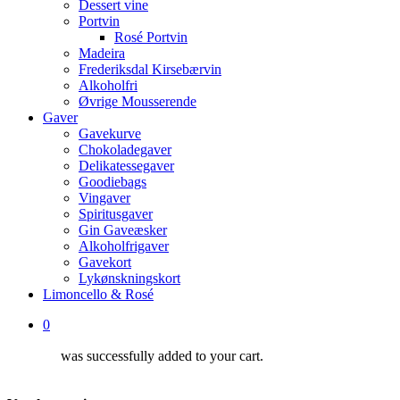
Dessert vine
Portvin
Rosé Portvin
Madeira
Frederiksdal Kirsebærvin
Alkoholfri
Øvrige Mousserende
Gaver
Gavekurve
Chokoladegaver
Delikatessegaver
Goodiebags
Vingaver
Spiritusgaver
Gin Gaveæsker
Alkoholfrigaver
Gavekort
Lykønskningskort
Limoncello & Rosé
0
was successfully added to your cart.