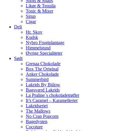
Shots & Snaps
Likør & Tequila
Tonic & Mixer
Sirup
Cigar
Deli
Hr. Skov
Kudsk
Nybro Frugtplantage
Himmelstund
Øvrige Specialiteter
Sødt
Grenaa Chokolade
Box The Original
Anker Chokolade
Summerbird
Lakrids By Bülow
Bagsværd Lakrids
La Praline´s chokoladetrøfler
It’s Caramel – Karamelleriet
Lakridseriet
The Mallows
No Crap Popcorn
Bagedysten
Cocoture