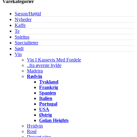
Varekategorier
Sæson/Højtid
Nyheder
Kaffe
Te
Spiritus
Specialiteter
Sødt
Vin
Vin I Kassevis Med Fordele
..fra øverste hylde
Madeira
Rødvin
Tyskland
Frankrig
Spanien
Italien
Portugal
USA
Østrig
Golan Heights
Hvidvin
Rosé
Dessert vine