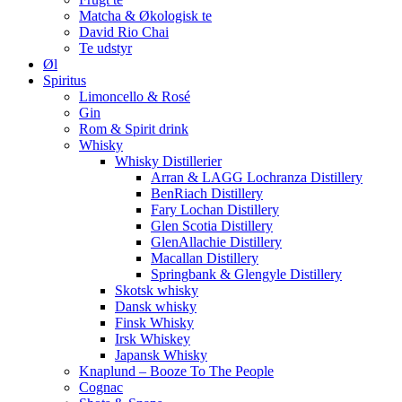
Matcha & Økologisk te
David Rio Chai
Te udstyr
Øl
Spiritus
Limoncello & Rosé
Gin
Rom & Spirit drink
Whisky
Whisky Distillerier
Arran & LAGG Lochranza Distillery
BenRiach Distillery
Fary Lochan Distillery
Glen Scotia Distillery
GlenAllachie Distillery
Macallan Distillery
Springbank & Glengyle Distillery
Skotsk whisky
Dansk whisky
Finsk Whisky
Irsk Whiskey
Japansk Whisky
Knaplund – Booze To The People
Cognac