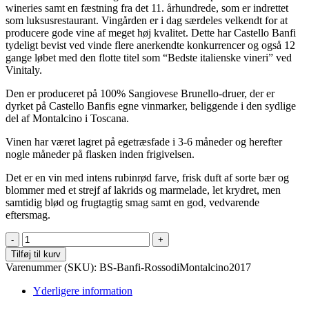
wineries samt en fæstning fra det 11. århundrede, som er indrettet
som luksusrestaurant. Vingården er i dag særdeles velkendt for at
producere gode vine af meget høj kvalitet. Dette har Castello Banfi
tydeligt bevist ved vinde flere anerkendte konkurrencer og også 12
gange løbet med den flotte titel som “Bedste italienske vineri” ved
Vinitaly.
Den er produceret på 100% Sangiovese Brunello-druer, der er
dyrket på Castello Banfis egne vinmarker, beliggende i den sydlige
del af Montalcino i Toscana.
Vinen har været lagret på egetræsfade i 3-6 måneder og herefter
nogle måneder på flasken inden frigivelsen.
Det er en vin med intens rubinrød farve, frisk duft af sorte bær og
blommer med et strejf af lakrids og marmelade, let krydret, men
samtidig blød og frugtagtig smag samt en god, vedvarende
eftersmag.
Castello
Banfi
Tilføj til kurv
-
Varenummer (SKU):
BS-Banfi-RossodiMontalcino2017
Rosso
di
Yderligere information
Montalcino