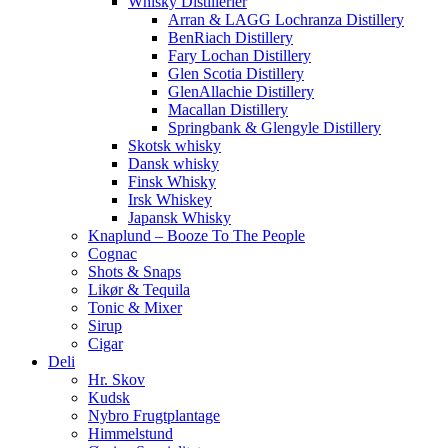
Whisky Distillerier
Arran & LAGG Lochranza Distillery
BenRiach Distillery
Fary Lochan Distillery
Glen Scotia Distillery
GlenAllachie Distillery
Macallan Distillery
Springbank & Glengyle Distillery
Skotsk whisky
Dansk whisky
Finsk Whisky
Irsk Whiskey
Japansk Whisky
Knaplund – Booze To The People
Cognac
Shots & Snaps
Likør & Tequila
Tonic & Mixer
Sirup
Cigar
Deli
Hr. Skov
Kudsk
Nybro Frugtplantage
Himmelstund