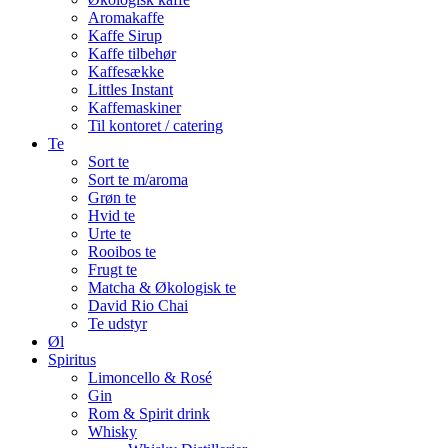
Aromakaffe
Kaffe Sirup
Kaffe tilbehør
Kaffesække
Littles Instant
Kaffemaskiner
Til kontoret / catering
Te
Sort te
Sort te m/aroma
Grøn te
Hvid te
Urte te
Rooibos te
Frugt te
Matcha & Økologisk te
David Rio Chai
Te udstyr
Øl
Spiritus
Limoncello & Rosé
Gin
Rom & Spirit drink
Whisky