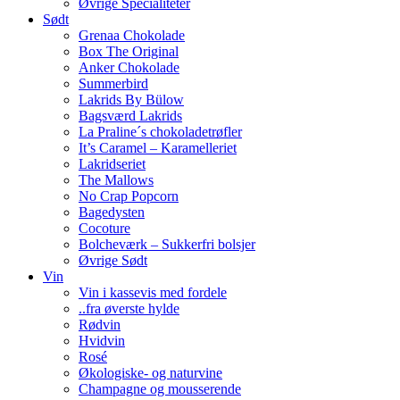
Øvrige Specialiteter
Sødt
Grenaa Chokolade
Box The Original
Anker Chokolade
Summerbird
Lakrids By Bülow
Bagsværd Lakrids
La Praline´s chokoladetrøfler
It’s Caramel – Karamelleriet
Lakridseriet
The Mallows
No Crap Popcorn
Bagedysten
Cocoture
Bolcheværk – Sukkerfri bolsjer
Øvrige Sødt
Vin
Vin i kassevis med fordele
..fra øverste hylde
Rødvin
Hvidvin
Rosé
Økologiske- og naturvine
Champagne og mousserende