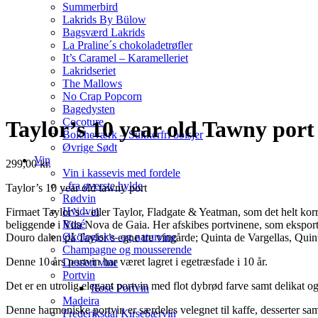
Summerbird
Lakrids By Bülow
Bagsværd Lakrids
La Praline´s chokoladetrøfler
It’s Caramel – Karamelleriet
Lakridseriet
The Mallows
No Crap Popcorn
Bagedysten
Cocoture
Taylor’s 10 year old Tawny port
Bolcheværk – Sukkerfri bolsjer
Øvrige Sødt
Vin
299,00
kr.
Vin i kassevis med fordele
..fra øverste hylde
Taylor’s 10 year old tawny port
Rødvin
Hvidvin
Firmaet Taylor’s – eller Taylor, Fladgate & Yeatman, som det helt kor
Rosé
beliggende i Vila Nova de Gaia. Her afskibes portvinene, som eksporte
Økologiske- og naturvine
Douro dalen på Taylor’s egne tre vingårde; Quinta de Vargellas, Quin
Champagne og mousserende
Denne 10 års portvin har været lagret i egetræsfade i 10 år.
Dessert vine
Portvin
Det er en utrolig elegant portvin med flot dybrød farve samt delikat 
Rosé Portvin
Madeira
Denne harmoniske portvin er særdeles velegnet til kaffe, desserter sam
Frederiksdal Kirsebærvin