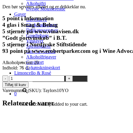
Alkoholfri
Den bør serveres afkølet og er drikkeklar nu.
Øvrige Mousserende
Gaver
5 point i Information
Gavekurve
4 glas i Smag & Behag
Chokoladegaver
Delikatessegaver
5 stjerner på www.vinavisen.dk
Goodiebags
”Godt portvinskøb” i B.T.
Vingaver
5 stjerner i Nordjyske Stiftstidende
Spiritusgaver
93 point på www.erobertparker.com og i Wine Advoc
Gin Gaveæsker
Alkoholfrigaver
Gavekort
Alkoholprocent: 20
Lykønskningskort
Indhold: 75 cl.
Limoncello & Rosé
Taylor's
Søg ..
10
×
Tilføj til kurv
year
Varenummer (SKU):
Taylors10YO
old
0
Tawny
Relaterede varer
was successfully added to your cart.
port
antal