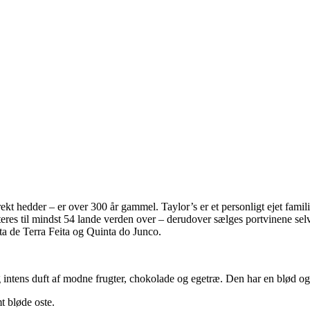
rekt hedder – er over 300 år gammel. Taylor’s er et personligt ejet fam
res til mindst 54 lande verden over – derudover sælges portvinene selvfø
ta de Terra Feita og Quinta do Junco.
og intens duft af modne frugter, chokolade og egetræ. Den har en blød 
t bløde oste.