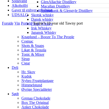
Sodavand
GlenAllachie Distillery
Alkoholfri
Macallan Distillery
Gaver til enhver anledning
Springbank & Glengyle Distillery
UDSALG
Skotsk whisky
Dansk whisky
Forside
Vin
Portvin
Taylor’s 10 year old Tawny port
Finsk Whisky
Irsk Whiskey
Japansk Whisky
Knaplund – Booze To The People
Cognac
Shots & Snaps
Likør & Tequila
Tonic & Mixer
Sirup
Cigar
Deli
Hr. Skov
Kudsk
Nybro Frugtplantage
Himmelstund
Øvrige Specialiteter
Sødt
Grenaa Chokolade
Box The Original
Anker Chokolade