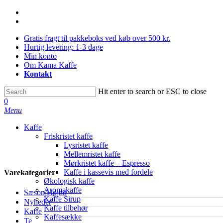
Skip
facebook
to
instagram
main
Gratis fragt til pakkeboks ved køb over 500 kr.
content
Hurtig levering: 1-3 dage
Min konto
Om Kama Kaffe
Kontakt
Hit enter to search or ESC to close
Close
0
Search
Menu
Kaffe
Friskristet kaffe
Lysristet kaffe
Mellemristet kaffe
Mørkristet kaffe – Espresso
Kaffe i kassevis med fordele
Varekategorier
Økologisk kaffe
Aromakaffe
Sæson/Højtid
Kaffe Sirup
Nyheder
Kaffe tilbehør
Kaffe
Kaffesække
Te