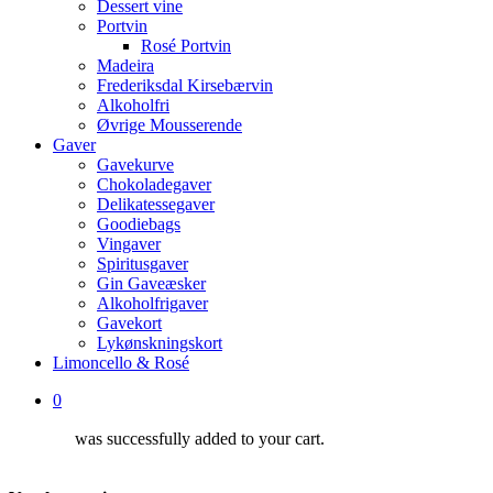
Dessert vine
Portvin
Rosé Portvin
Madeira
Frederiksdal Kirsebærvin
Alkoholfri
Øvrige Mousserende
Gaver
Gavekurve
Chokoladegaver
Delikatessegaver
Goodiebags
Vingaver
Spiritusgaver
Gin Gaveæsker
Alkoholfrigaver
Gavekort
Lykønskningskort
Limoncello & Rosé
0
was successfully added to your cart.