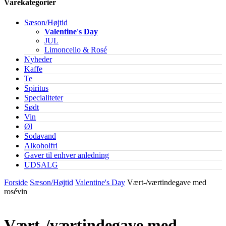
Varekategorier
Sæson/Højtid
Valentine's Day
JUL
Limoncello & Rosé
Nyheder
Kaffe
Te
Spiritus
Specialiteter
Sødt
Vin
Øl
Sodavand
Alkoholfri
Gaver til enhver anledning
UDSALG
Forside
Sæson/Højtid
Valentine's Day
Vært-/værtindegave med
rosévin
Vært-/værtindegave med