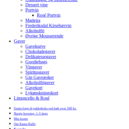
Dessert vine
Portvin
Rosé Portvin
Madeira
Frederiksdal Kirsebærvin
Alkoholfri
Øvrige Mousserende
Gaver
Gavekurve
Chokoladegaver
Delikatessegaver
Goodiebags
Vingaver
Spiritusgaver
Gin Gaveæsker
Alkoholfrigaver
Gavekort
Lykønskningskort
Limoncello & Rosé
Gratis fragt til pakkeboks ved køb over 500 kr.
Hurtig levering: 1-3 dage
Min konto
Om Kama Kaffe
Kontakt