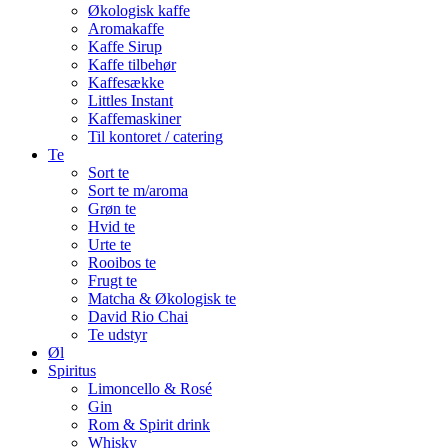
Økologisk kaffe
Aromakaffe
Kaffe Sirup
Kaffe tilbehør
Kaffesække
Littles Instant
Kaffemaskiner
Til kontoret / catering
Te
Sort te
Sort te m/aroma
Grøn te
Hvid te
Urte te
Rooibos te
Frugt te
Matcha & Økologisk te
David Rio Chai
Te udstyr
Øl
Spiritus
Limoncello & Rosé
Gin
Rom & Spirit drink
Whisky