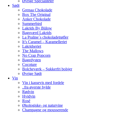
Øvrige Specialiteter
Sødt
Grenaa Chokolade
Box The Original
Anker Chokolade
Summerbird
Lakrids By Bülow
Bagsværd Lakrids
La Praline´s chokoladetrøfler
It’s Caramel – Karamelleriet
Lakridseriet
The Mallows
No Crap Popcorn
Bagedysten
Cocoture
Bolcheværk – Sukkerfri bolsjer
Øvrige Sødt
Vin
Vin i kassevis med fordele
..fra øverste hylde
Rødvin
Hvidvin
Rosé
Økologiske- og naturvine
Champagne og mousserende