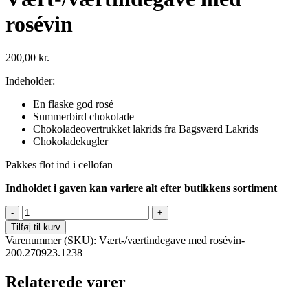
rosévin
200,00
kr.
Indeholder:
En flaske god rosé
Summerbird chokolade
Chokoladeovertrukket lakrids fra Bagsværd Lakrids
Chokoladekugler
Pakkes flot ind i cellofan
Indholdet i gaven kan variere alt efter butikkens sortiment
Vært-/værtindegave
med
Tilføj til kurv
rosévin
Varenummer (SKU):
Vært-/værtindegave med rosévin-
antal
200.270923.1238
Relaterede varer