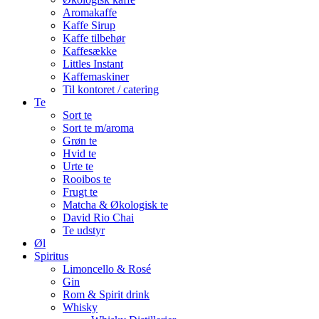
Aromakaffe
Kaffe Sirup
Kaffe tilbehør
Kaffesække
Littles Instant
Kaffemaskiner
Til kontoret / catering
Te
Sort te
Sort te m/aroma
Grøn te
Hvid te
Urte te
Rooibos te
Frugt te
Matcha & Økologisk te
David Rio Chai
Te udstyr
Øl
Spiritus
Limoncello & Rosé
Gin
Rom & Spirit drink
Whisky