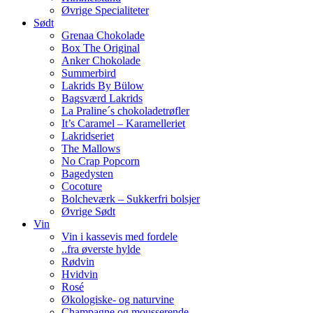
Øvrige Specialiteter
Sødt
Grenaa Chokolade
Box The Original
Anker Chokolade
Summerbird
Lakrids By Bülow
Bagsværd Lakrids
La Praline´s chokoladetrøfler
It’s Caramel – Karamelleriet
Lakridseriet
The Mallows
No Crap Popcorn
Bagedysten
Cocoture
Bolcheværk – Sukkerfri bolsjer
Øvrige Sødt
Vin
Vin i kassevis med fordele
..fra øverste hylde
Rødvin
Hvidvin
Rosé
Økologiske- og naturvine
Champagne og mousserende