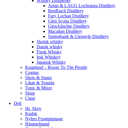
Whisky Distillerier
Arran & LAGG Lochranza Distillery
BenRiach Distillery
Fary Lochan Distillery
Glen Scotia Distillery
GlenAllachie Distillery
Macallan Distillery
Springbank & Glengyle Distillery
Skotsk whisky
Dansk whisky
Finsk Whisky
Irsk Whiskey
Japansk Whisky
Knaplund – Booze To The People
Cognac
Shots & Snaps
Likør & Tequila
Tonic & Mixer
Sirup
Cigar
Deli
Hr. Skov
Kudsk
Nybro Frugtplantage
Himmelstund