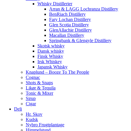
Whisky Distillerier
Arran & LAGG Lochranza Distillery
BenRiach Distillery
Fary Lochan Distillery
Glen Scotia Distillery
GlenAllachie Distillery
Macallan Distillery
Springbank & Glengyle Distillery
Skotsk whisky
Dansk whisky
Finsk Whisky
Irsk Whiskey
Japansk Whisky
Knaplund – Booze To The People
Cognac
Shots & Snaps
Likør & Tequila
Tonic & Mixer
Sirup
Cigar
Deli
Hr. Skov
Kudsk
Nybro Frugtplantage
Himmelstund