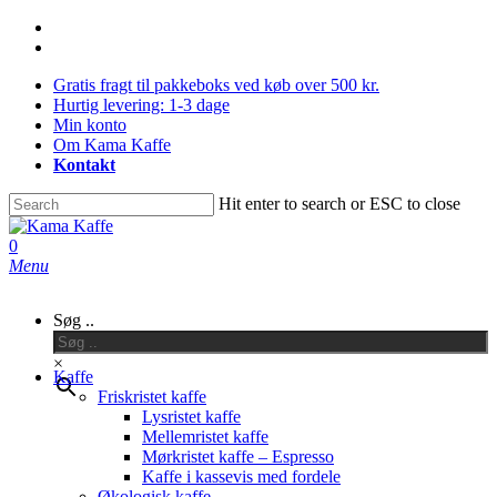
Skip
facebook
to
instagram
main
Gratis fragt til pakkeboks ved køb over 500 kr.
content
Hurtig levering: 1-3 dage
Min konto
Om Kama Kaffe
Kontakt
Hit enter to search or ESC to close
Close
Search
0
Menu
Søg ..
×
Kaffe
Friskristet kaffe
Lysristet kaffe
Mellemristet kaffe
Mørkristet kaffe – Espresso
Kaffe i kassevis med fordele
Økologisk kaffe