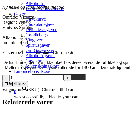
Alkoholfri
Ny flaske og label samme indhold
Øvrige Mousserende
Gaver
Område: Vicenza
Gavekurve
Region: Veneto
Chokoladegaver
Vintype: Spiritus
Delikatessegaver
Goodiebags
Alkohol: 25%
Vingaver
Indhold: 50 cl
Spiritusgaver
Gin Gaveæsker
Et kæmpe hit – Chokolade-Chili-Likør
Alkoholfrigaver
Gavekort
De har fundet denne unikke likør hos deres leverandør af likør og spiri
Lykønskningskort
i Mellem- og Sydamerika, som allerede for 1300 år siden drak lignen
Limoncello & Rosé
Søg ..
Colleczione
Zanin
×
Tilføj til kurv
-
Varenummer (SKU):
ChokoChiliLikør
0
Chokolade
was successfully added to your cart.
Chili
Relaterede varer
likør
antal