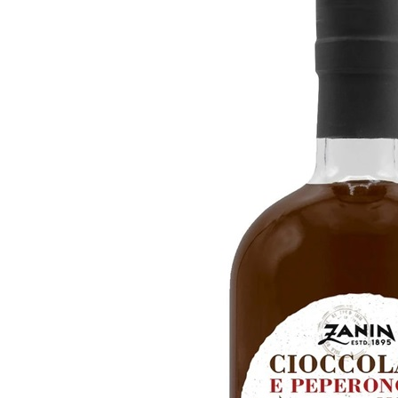
GlenAllachie Distillery
Macallan Distillery
Springbank & Glengyle Distillery
Skotsk whisky
Dansk whisky
Finsk Whisky
Irsk Whiskey
Japansk Whisky
Knaplund – Booze To The People
Cognac
Shots & Snaps
Likør & Tequila
Tonic & Mixer
Sirup
Cigar
Deli
Hr. Skov
Kudsk
Nybro Frugtplantage
Himmelstund
Øvrige Specialiteter
Sødt
Grenaa Chokolade
Box The Original
Anker Chokolade