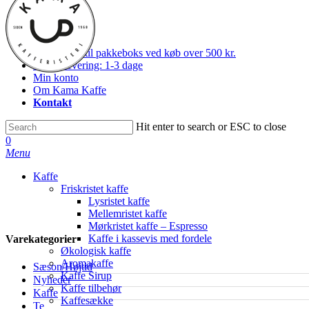
Skip
facebook
to
instagram
main
Gratis fragt til pakkeboks ved køb over 500 kr.
content
Hurtig levering: 1-3 dage
Min konto
Om Kama Kaffe
Kontakt
Hit enter to search or ESC to close
Close
0
Search
Menu
Kaffe
Friskristet kaffe
Lysristet kaffe
Mellemristet kaffe
Mørkristet kaffe – Espresso
Kaffe i kassevis med fordele
Varekategorier
Økologisk kaffe
Aromakaffe
Sæson/Højtid
Kaffe Sirup
Nyheder
Kaffe tilbehør
Kaffe
Kaffesække
Te