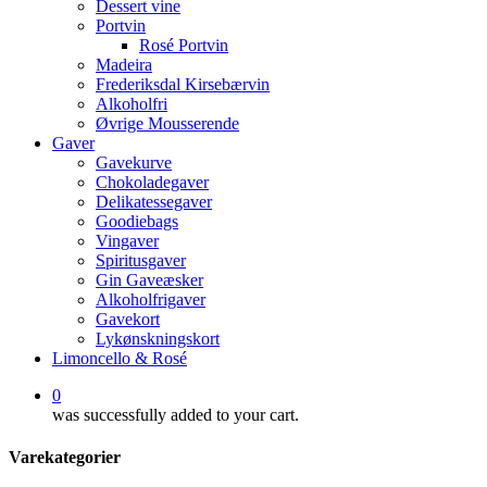
Dessert vine
Portvin
Rosé Portvin
Madeira
Frederiksdal Kirsebærvin
Alkoholfri
Øvrige Mousserende
Gaver
Gavekurve
Chokoladegaver
Delikatessegaver
Goodiebags
Vingaver
Spiritusgaver
Gin Gaveæsker
Alkoholfrigaver
Gavekort
Lykønskningskort
Limoncello & Rosé
0
was successfully added to your cart.
Varekategorier