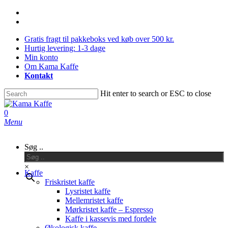
Skip
facebook
to
instagram
main
Gratis fragt til pakkeboks ved køb over 500 kr.
content
Hurtig levering: 1-3 dage
Min konto
Om Kama Kaffe
Kontakt
Hit enter to search or ESC to close
Close
Search
0
Menu
Søg ..
×
Kaffe
Friskristet kaffe
Lysristet kaffe
Mellemristet kaffe
Mørkristet kaffe – Espresso
Kaffe i kassevis med fordele
Økologisk kaffe