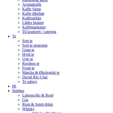
Aromakaffe
Kaffe Sirup
Kaffe tilbehør
Kaffesække
Littles Instant
Kaffemaskiner
Til kontoret / catering
Te
Sort te
Sort te m/aroma
Grøn te
Hvid te
Urte te
Rooibos te
Frugt te
Matcha & Økologisk te
David Rio Chai
Te udstyr
Øl
Spiritus
Limoncello & Rosé
Gin
Rom & Spirit drink
Whisky