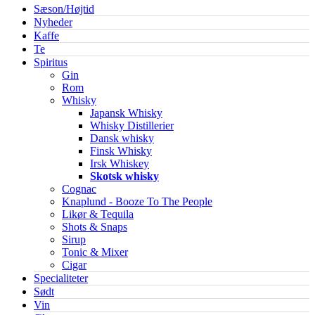
Sæson/Højtid
Nyheder
Kaffe
Te
Spiritus
Gin
Rom
Whisky
Japansk Whisky
Whisky Distillerier
Dansk whisky
Finsk Whisky
Irsk Whiskey
Skotsk whisky
Cognac
Knaplund - Booze To The People
Likør & Tequila
Shots & Snaps
Sirup
Tonic & Mixer
Cigar
Specialiteter
Sødt
Vin