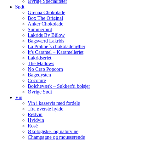
Øvrige Specialiteter
Sødt
Grenaa Chokolade
Box The Original
Anker Chokolade
Summerbird
Lakrids By Bülow
Bagsværd Lakrids
La Praline´s chokoladetrøfler
It’s Caramel – Karamelleriet
Lakridseriet
The Mallows
No Crap Popcorn
Bagedysten
Cocoture
Bolcheværk – Sukkerfri bolsjer
Øvrige Sødt
Vin
Vin i kassevis med fordele
..fra øverste hylde
Rødvin
Hvidvin
Rosé
Økologiske- og naturvine
Champagne og mousserende