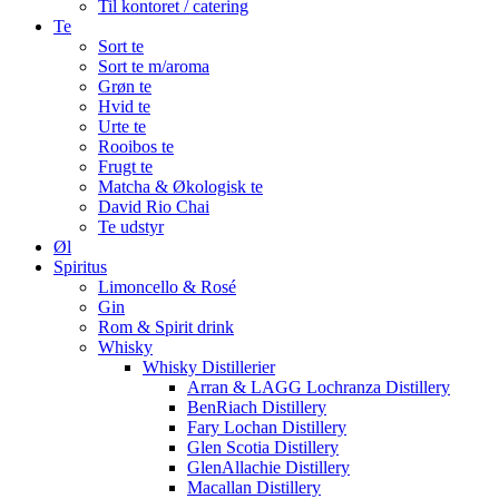
Til kontoret / catering
Te
Sort te
Sort te m/aroma
Grøn te
Hvid te
Urte te
Rooibos te
Frugt te
Matcha & Økologisk te
David Rio Chai
Te udstyr
Øl
Spiritus
Limoncello & Rosé
Gin
Rom & Spirit drink
Whisky
Whisky Distillerier
Arran & LAGG Lochranza Distillery
BenRiach Distillery
Fary Lochan Distillery
Glen Scotia Distillery
GlenAllachie Distillery
Macallan Distillery