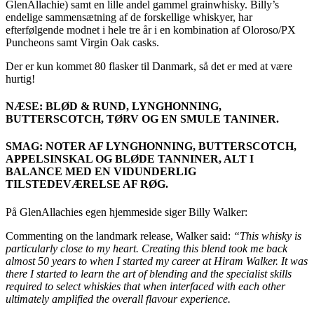
GlenAllachie) samt en lille andel gammel grainwhisky. Billy’s
endelige sammensætning af de forskellige whiskyer, har
efterfølgende modnet i hele tre år i en kombination af Oloroso/PX
Puncheons samt Virgin Oak casks.
Der er kun kommet 80 flasker til Danmark, så det er med at være
hurtig!
NÆSE: BLØD & RUND, LYNGHONNING,
BUTTERSCOTCH, TØRV OG EN SMULE TANINER.
SMAG: NOTER AF LYNGHONNING, BUTTERSCOTCH,
APPELSINSKAL OG BLØDE TANNINER, ALT I
BALANCE MED EN VIDUNDERLIG
TILSTEDEVÆRELSE AF RØG.
På GlenAllachies egen hjemmeside siger Billy Walker:
Commenting on the landmark release, Walker said:
“This whisky is
particularly close to my heart. Creating this blend took me back
almost 50 years to when I started my career at Hiram Walker. It was
there I started to learn the art of blending and the specialist skills
required to select whiskies that when interfaced with each other
ultimately amplified the overall flavour experience.