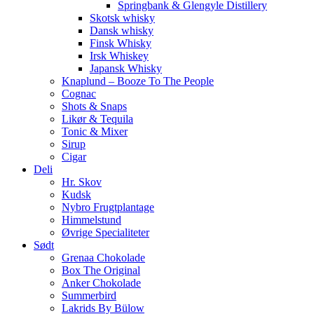
Springbank & Glengyle Distillery
Skotsk whisky
Dansk whisky
Finsk Whisky
Irsk Whiskey
Japansk Whisky
Knaplund – Booze To The People
Cognac
Shots & Snaps
Likør & Tequila
Tonic & Mixer
Sirup
Cigar
Deli
Hr. Skov
Kudsk
Nybro Frugtplantage
Himmelstund
Øvrige Specialiteter
Sødt
Grenaa Chokolade
Box The Original
Anker Chokolade
Summerbird
Lakrids By Bülow