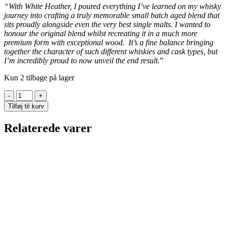
“With White Heather, I poured everything I’ve learned on my whisky
journey into crafting a truly memorable small batch aged blend that
sits proudly alongside even the very best single malts. I wanted to
honour the original blend whilst recreating it in a much more
premium form with exceptional wood. It’s a fine balance bringing
together the character of such different whiskies and cask types, but
I’m incredibly proud to now unveil the end result.
”
Kun 2 tilbage på lager
White
Heather
Tilføj til kurv
–
21
Relaterede varer
Years
Old
Blend
af
Billy
Walker
antal