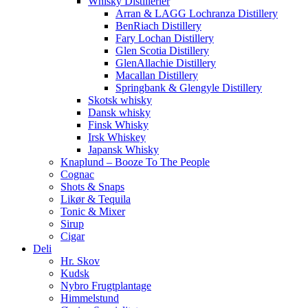
Whisky Distillerier
Arran & LAGG Lochranza Distillery
BenRiach Distillery
Fary Lochan Distillery
Glen Scotia Distillery
GlenAllachie Distillery
Macallan Distillery
Springbank & Glengyle Distillery
Skotsk whisky
Dansk whisky
Finsk Whisky
Irsk Whiskey
Japansk Whisky
Knaplund – Booze To The People
Cognac
Shots & Snaps
Likør & Tequila
Tonic & Mixer
Sirup
Cigar
Deli
Hr. Skov
Kudsk
Nybro Frugtplantage
Himmelstund