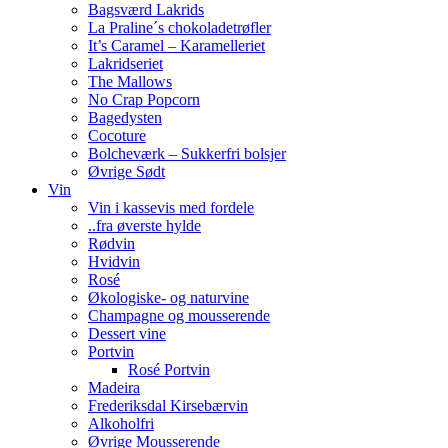
Bagsværd Lakrids
La Praline´s chokoladetrøfler
It’s Caramel – Karamelleriet
Lakridseriet
The Mallows
No Crap Popcorn
Bagedysten
Cocoture
Bolcheværk – Sukkerfri bolsjer
Øvrige Sødt
Vin
Vin i kassevis med fordele
..fra øverste hylde
Rødvin
Hvidvin
Rosé
Økologiske- og naturvine
Champagne og mousserende
Dessert vine
Portvin
Rosé Portvin
Madeira
Frederiksdal Kirsebærvin
Alkoholfri
Øvrige Mousserende