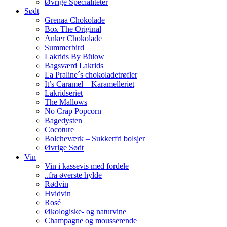
Øvrige Specialiteter
Sødt
Grenaa Chokolade
Box The Original
Anker Chokolade
Summerbird
Lakrids By Bülow
Bagsværd Lakrids
La Praline´s chokoladetrøfler
It’s Caramel – Karamelleriet
Lakridseriet
The Mallows
No Crap Popcorn
Bagedysten
Cocoture
Bolcheværk – Sukkerfri bolsjer
Øvrige Sødt
Vin
Vin i kassevis med fordele
..fra øverste hylde
Rødvin
Hvidvin
Rosé
Økologiske- og naturvine
Champagne og mousserende