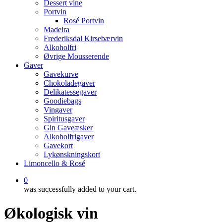
Dessert vine
Portvin
Rosé Portvin
Madeira
Frederiksdal Kirsebærvin
Alkoholfri
Øvrige Mousserende
Gaver
Gavekurve
Chokoladegaver
Delikatessegaver
Goodiebags
Vingaver
Spiritusgaver
Gin Gaveæsker
Alkoholfrigaver
Gavekort
Lykønskningskort
Limoncello & Rosé
0
was successfully added to your cart.
Økologisk vin