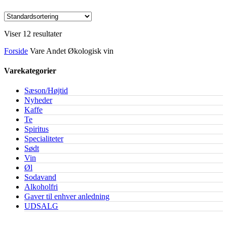
Viser 12 resultater
Forside
Vare Andet
Økologisk vin
Varekategorier
Sæson/Højtid
Nyheder
Kaffe
Te
Spiritus
Specialiteter
Sødt
Vin
Øl
Sodavand
Alkoholfri
Gaver til enhver anledning
UDSALG