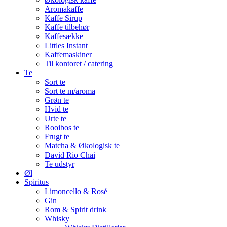
Aromakaffe
Kaffe Sirup
Kaffe tilbehør
Kaffesække
Littles Instant
Kaffemaskiner
Til kontoret / catering
Te
Sort te
Sort te m/aroma
Grøn te
Hvid te
Urte te
Rooibos te
Frugt te
Matcha & Økologisk te
David Rio Chai
Te udstyr
Øl
Spiritus
Limoncello & Rosé
Gin
Rom & Spirit drink
Whisky