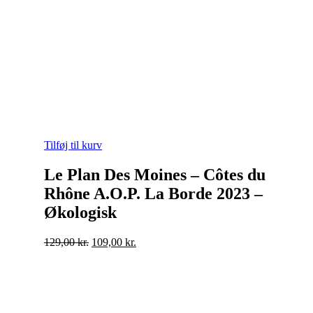
Tilføj til kurv
Le Plan Des Moines – Côtes du
Rhône A.O.P. La Borde 2023 –
Økologisk
Original
Current
129,00
kr.
109,00
kr.
price
price
was:
is:
129,00 kr..
109,00 kr..