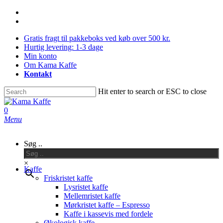
Skip
facebook
Close
to
instagram
main
Menu
Gratis fragt til pakkeboks ved køb over 500 kr.
content
Hurtig levering: 1-3 dage
Min konto
Om Kama Kaffe
Kontakt
Hit enter to search or ESC to close
Close
Search
0
Menu
Søg ..
×
Kaffe
Friskristet kaffe
Lysristet kaffe
Mellemristet kaffe
Mørkristet kaffe – Espresso
Kaffe i kassevis med fordele
Økologisk kaffe