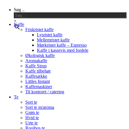
Close
Søg ..
Menu
×
Kaffe
Friskristet kaffe
Lysristet kaffe
Mellemristet kaffe
Mørkristet kaffe – Espresso
Kaffe i kassevis med fordele
Økologisk kaffe
Aromakaffe
Kaffe Sirup
Kaffe tilbehør
Kaffesække
Littles Instant
Kaffemaskiner
Til kontoret / catering
Te
Sort te
Sort te m/aroma
Grøn te
Hvid te
Urte te
Rooibos te