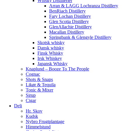
Whisky Distillerier
Arran & LAGG Lochranza Distillery
BenRiach Distillery
Fary Lochan Distillery
Glen Scotia Distillery
GlenAllachie Distillery
Macallan Distillery
Springbank & Glengyle Distillery
Skotsk whisky
Dansk whisky
Finsk Whisky
Irsk Whiskey
Japansk Whisky
Knaplund – Booze To The People
Cognac
Shots & Snaps
Likør & Tequila
Tonic & Mixer
Sirup
Cigar
Deli
Hr. Skov
Kudsk
Nybro Frugtplantage
Himmelstund