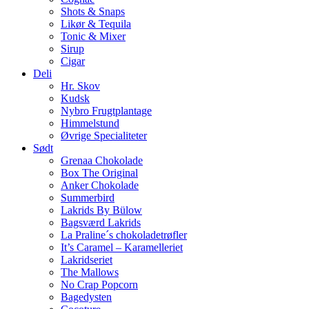
Shots & Snaps
Likør & Tequila
Tonic & Mixer
Sirup
Cigar
Deli
Hr. Skov
Kudsk
Nybro Frugtplantage
Himmelstund
Øvrige Specialiteter
Sødt
Grenaa Chokolade
Box The Original
Anker Chokolade
Summerbird
Lakrids By Bülow
Bagsværd Lakrids
La Praline´s chokoladetrøfler
It’s Caramel – Karamelleriet
Lakridseriet
The Mallows
No Crap Popcorn
Bagedysten