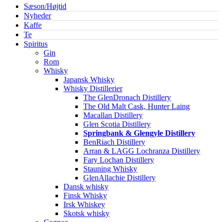
Sæson/Højtid
Nyheder
Kaffe
Te
Spiritus
Gin
Rom
Whisky
Japansk Whisky
Whisky Distillerier
The GlenDronach Distillery
The Old Malt Cask, Hunter Laing
Macallan Distillery
Glen Scotia Distillery
Springbank & Glengyle Distillery
BenRiach Distillery
Arran & LAGG Lochranza Distillery
Fary Lochan Distillery
Stauning Whisky
GlenAllachie Distillery
Dansk whisky
Finsk Whisky
Irsk Whiskey
Skotsk whisky