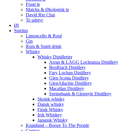
Frugt te
Matcha & Økologisk te
David Rio Chai
Te udstyr
Øl
Spiritus
Limoncello & Rosé
Gin
Rom & Spirit drink
Whisky
Whisky Distillerier
Arran & LAGG Lochranza Distillery
BenRiach Distillery
Fary Lochan Distillery
Glen Scotia Distillery
GlenAllachie Distillery
Macallan Distillery
Springbank & Glengyle Distillery
Skotsk whisky
Dansk whisky
Finsk Whisky
Irsk Whiskey
Japansk Whisky
Knaplund – Booze To The People
Cognac