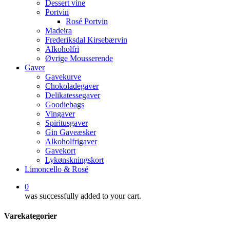
Dessert vine
Portvin
Rosé Portvin
Madeira
Frederiksdal Kirsebærvin
Alkoholfri
Øvrige Mousserende
Gaver
Gavekurve
Chokoladegaver
Delikatessegaver
Goodiebags
Vingaver
Spiritusgaver
Gin Gaveæsker
Alkoholfrigaver
Gavekort
Lykønskningskort
Limoncello & Rosé
0
was successfully added to your cart.
Varekategorier