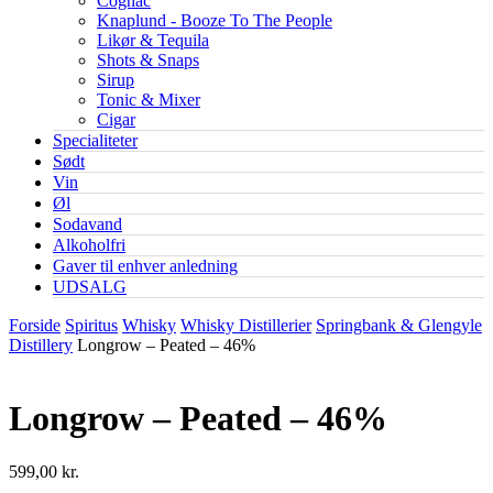
Cognac
Knaplund - Booze To The People
Likør & Tequila
Shots & Snaps
Sirup
Tonic & Mixer
Cigar
Specialiteter
Sødt
Vin
Øl
Sodavand
Alkoholfri
Gaver til enhver anledning
UDSALG
Forside
Spiritus
Whisky
Whisky Distillerier
Springbank & Glengyle
Distillery
Longrow – Peated – 46%
Longrow – Peated – 46%
599,00
kr.