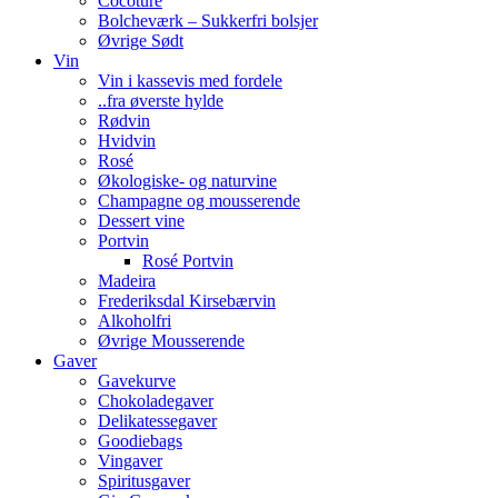
Cocoture
Bolcheværk – Sukkerfri bolsjer
Øvrige Sødt
Vin
Vin i kassevis med fordele
..fra øverste hylde
Rødvin
Hvidvin
Rosé
Økologiske- og naturvine
Champagne og mousserende
Dessert vine
Portvin
Rosé Portvin
Madeira
Frederiksdal Kirsebærvin
Alkoholfri
Øvrige Mousserende
Gaver
Gavekurve
Chokoladegaver
Delikatessegaver
Goodiebags
Vingaver
Spiritusgaver