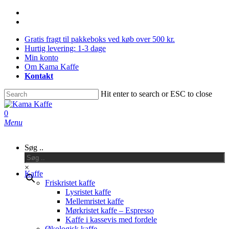
Skip
facebook
to
instagram
main
Gratis fragt til pakkeboks ved køb over 500 kr.
content
Hurtig levering: 1-3 dage
Min konto
Om Kama Kaffe
Kontakt
Hit enter to search or ESC to close
Close
Search
0
Menu
Søg ..
×
Kaffe
Friskristet kaffe
Lysristet kaffe
Mellemristet kaffe
Mørkristet kaffe – Espresso
Kaffe i kassevis med fordele
Økologisk kaffe