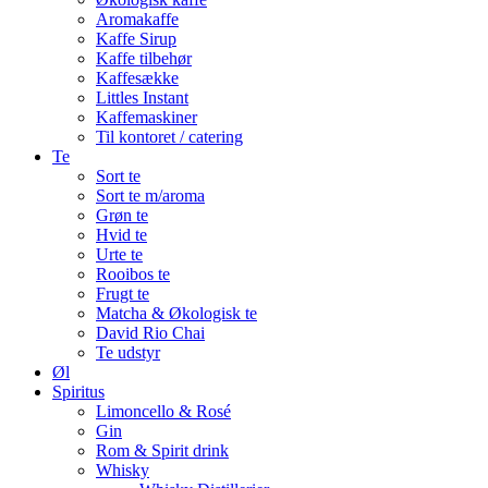
Aromakaffe
Kaffe Sirup
Kaffe tilbehør
Kaffesække
Littles Instant
Kaffemaskiner
Til kontoret / catering
Te
Sort te
Sort te m/aroma
Grøn te
Hvid te
Urte te
Rooibos te
Frugt te
Matcha & Økologisk te
David Rio Chai
Te udstyr
Øl
Spiritus
Limoncello & Rosé
Gin
Rom & Spirit drink
Whisky