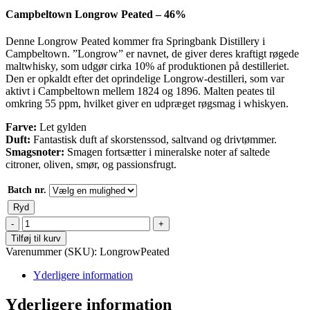
Campbeltown Longrow Peated – 46%
Denne Longrow Peated kommer fra Springbank Distillery i
Campbeltown. ”Longrow” er navnet, de giver deres kraftigt røgede
maltwhisky, som udgør cirka 10% af produktionen på destilleriet.
Den er opkaldt efter det oprindelige Longrow-destilleri, som var
aktivt i Campbeltown mellem 1824 og 1896. Malten peates til
omkring 55 ppm, hvilket giver en udpræget røgsmag i whiskyen.
Farve:
Let gylden
Duft:
Fantastisk duft af skorstenssod, saltvand og drivtømmer.
Smagsnoter:
Smagen fortsætter i mineralske noter af saltede
citroner, oliven, smør, og passionsfrugt.
Batch nr.
Ryd
Longrow
-
Tilføj til kurv
Peated
Varenummer (SKU):
LongrowPeated
-
46%
Yderligere information
antal
Yderligere information