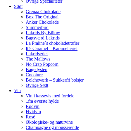
Øvrige Specialiteter
Sødt
Grenaa Chokolade
Box The Original
Anker Chokolade
Summerbird
Lakrids By Bülow
Bagsværd Lakrids
La Praline´s chokoladetrøfler
It’s Caramel – Karamelleriet
Lakridseriet
The Mallows
No Crap Popcorn
Bagedysten
Cocoture
Bolcheværk – Sukkerfri bolsjer
Øvrige Sødt
Vin
Vin i kassevis med fordele
..fra øverste hylde
Rødvin
Hvidvin
Rosé
Økologiske- og naturvine
Champagne og mousserende