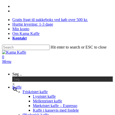
Skip
facebook
to
instagram
main
Gratis fragt til pakkeboks ved køb over 500 kr.
content
Hurtig levering: 1-3 dage
Min konto
Om Kama Kaffe
Kontakt
Hit enter to search or ESC to close
Close
Search
0
Menu
Søg ..
×
Kaffe
Friskristet kaffe
Lysristet kaffe
Mellemristet kaffe
Mørkristet kaffe – Espresso
Kaffe i kassevis med fordele
Økologisk kaffe