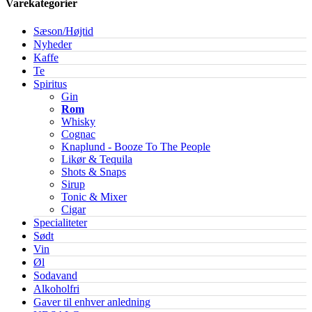
Varekategorier
Sæson/Højtid
Nyheder
Kaffe
Te
Spiritus
Gin
Rom
Whisky
Cognac
Knaplund - Booze To The People
Likør & Tequila
Shots & Snaps
Sirup
Tonic & Mixer
Cigar
Specialiteter
Sødt
Vin
Øl
Sodavand
Alkoholfri
Gaver til enhver anledning