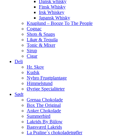
Dansk whisky
Finsk Whisky
Irsk Whiskey
Japansk Whisky
Knaplund – Booze To The People
Cognac
Shots & Snaps
Likør & Tequila
Tonic & Mixer
Sirup
Cigar
Deli
Hr. Skov
Kudsk
Nybro Frugtplantage
Himmelstund
Øvrige Specialiteter
Sødt
Grenaa Chokolade
Box The Original
Anker Chokolade
Summerbird
Lakrids By Bülow
Bagsværd Lakrids
La Praline´s chokoladetrøfler