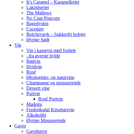
It’s Caramel – Karamelleriet
Lakridseriet
The Mallows
No Crap Popcorn
Bagedysten
Cocoture
Bolcheværk – Sukkerfri bolsjer
Øvrige Sødt
Vin
Vin i kassevis med fordele
..fra øverste hylde
Rødvin
Hvidvin
Rosé
Økologiske- og naturvine
Champagne og mousserende
Dessert vine
Portvin
Rosé Portvin
Madeira
Frederiksdal Kirsebærvin
Alkoholfri
Øvrige Mousserende
Gaver
Gavekurve