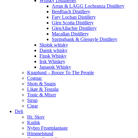
Whisky Distillerier
Arran & LAGG Lochranza Distillery
BenRiach Distillery
Fary Lochan Distillery
Glen Scotia Distillery
GlenAllachie Distillery
Macallan Distillery
Springbank & Glengyle Distillery
Skotsk whisky
Dansk whisky
Finsk Whisky
Irsk Whiskey
Japansk Whisky
Knaplund – Booze To The People
Cognac
Shots & Snaps
Likør & Tequila
Tonic & Mixer
Sirup
Cigar
Deli
Hr. Skov
Kudsk
Nybro Frugtplantage
Himmelstund