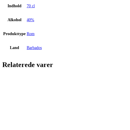
silky
Indhold
70 cl
-
40%
antal
Alkohol
40%
Produkttype
Rom
Land
Barbados
Relaterede varer