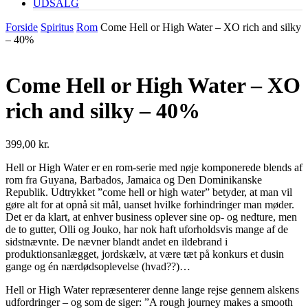
UDSALG
Forside
Spiritus
Rom
Come Hell or High Water – XO rich and silky
– 40%
Come Hell or High Water – XO
rich and silky – 40%
399,00
kr.
Hell or High Water er en rom-serie med nøje komponerede blends af
rom fra Guyana, Barbados, Jamaica og Den Dominikanske
Republik. Udtrykket ”come hell or high water” betyder, at man vil
gøre alt for at opnå sit mål, uanset hvilke forhindringer man møder.
Det er da klart, at enhver business oplever sine op- og nedture, men
de to gutter, Olli og Jouko, har nok haft uforholdsvis mange af de
sidstnævnte. De nævner blandt andet en ildebrand i
produktionsanlægget, jordskælv, at være tæt på konkurs et dusin
gange og én nærdødsoplevelse (hvad??)…
Hell or High Water repræsenterer denne lange rejse gennem alskens
udfordringer – og som de siger: ”A rough journey makes a smooth