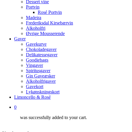
Dessert vine
Portvin
Rosé Portvin
Madeira
Frederiksdal Kirsebærvin
Alkoholfri
Øvrige Mousserende
Gaver
Gavekurve
Chokoladegaver
Delikatessegaver
Goodiebags
Vingaver
Spiritusgaver
Gin Gaveæsker
Alkoholfrigaver
Gavekort
Lykønskningskort
Limoncello & Rosé
0
was successfully added to your cart.