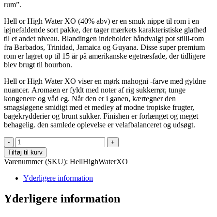
rum”.
Hell or High Water XO (40% abv) er en smuk nippe til rom i en
iøjnefaldende sort pakke, der tager mærkets karakteristiske glathed
til et andet niveau. Blandingen indeholder håndvalgt pot stilll-rom
fra Barbados, Trinidad, Jamaica og Guyana. Disse super premium
rom er lagret op til 15 år på amerikanske egetræsfade, der tidligere
blev brugt til bourbon.
Hell or High Water XO viser en mørk mahogni -farve med gyldne
nuancer. Aromaen er fyldt med noter af rig sukkerrør, tunge
kongenere og våd eg. Når den er i ganen, kærtegner den
smagsløgene smidigt med et medley af modne tropiske frugter,
bagekrydderier og brunt sukker. Finishen er forlænget og meget
behagelig. den samlede oplevelse er velafbalanceret og udsøgt.
Come
Hell
Tilføj til kurv
or
Varenummer (SKU):
HellHighWaterXO
High
Water
Yderligere information
-
XO
Yderligere information
rich
and