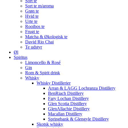
Sort te
Sort te m/aroma
Grøn te
Hvid te
Urte te
Rooibos te
Frugt te
Matcha & Økologisk te
David Rio Chai
Te udstyr
Øl
Spiritus
Limoncello & Rosé
Gin
Rom & Spirit drink
Whisky
Whisky Distillerier
Arran & LAGG Lochranza Distillery
BenRiach Distillery
Fary Lochan Distillery
Glen Scotia Distillery
GlenAllachie Distillery
Macallan Distillery
Springbank & Glengyle Distillery
Skotsk whisky