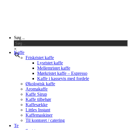
Close
Søg ..
Menu
×
Kaffe
Friskristet kaffe
Lysristet kaffe
Mellemristet kaffe
Mørkristet kaffe – Espresso
Kaffe i kassevis med fordele
Økologisk kaffe
Aromakaffe
Kaffe Sirup
Kaffe tilbehør
Kaffesække
Littles Instant
Kaffemaskiner
Til kontoret / catering
Te