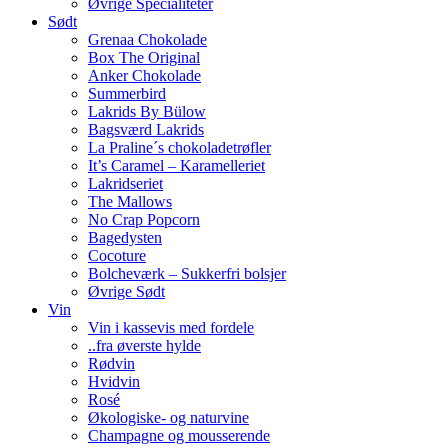
Øvrige Specialiteter
Sødt
Grenaa Chokolade
Box The Original
Anker Chokolade
Summerbird
Lakrids By Bülow
Bagsværd Lakrids
La Praline´s chokoladetrøfler
It’s Caramel – Karamelleriet
Lakridseriet
The Mallows
No Crap Popcorn
Bagedysten
Cocoture
Bolcheværk – Sukkerfri bolsjer
Øvrige Sødt
Vin
Vin i kassevis med fordele
..fra øverste hylde
Rødvin
Hvidvin
Rosé
Økologiske- og naturvine
Champagne og mousserende