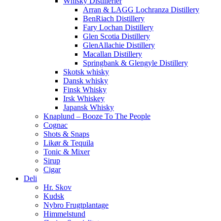
Whisky Distillerier
Arran & LAGG Lochranza Distillery
BenRiach Distillery
Fary Lochan Distillery
Glen Scotia Distillery
GlenAllachie Distillery
Macallan Distillery
Springbank & Glengyle Distillery
Skotsk whisky
Dansk whisky
Finsk Whisky
Irsk Whiskey
Japansk Whisky
Knaplund – Booze To The People
Cognac
Shots & Snaps
Likør & Tequila
Tonic & Mixer
Sirup
Cigar
Deli
Hr. Skov
Kudsk
Nybro Frugtplantage
Himmelstund