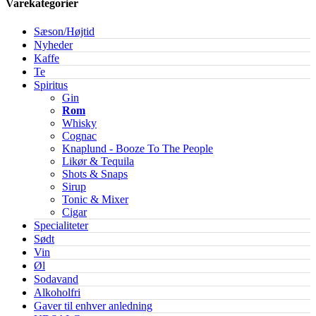
Varekategorier
Sæson/Højtid
Nyheder
Kaffe
Te
Spiritus
Gin
Rom
Whisky
Cognac
Knaplund - Booze To The People
Likør & Tequila
Shots & Snaps
Sirup
Tonic & Mixer
Cigar
Specialiteter
Sødt
Vin
Øl
Sodavand
Alkoholfri
Gaver til enhver anledning