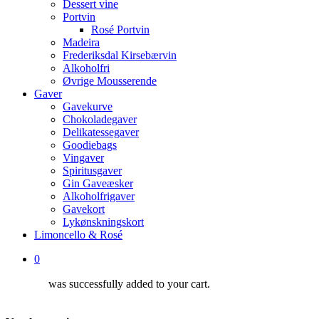
Dessert vine
Portvin
Rosé Portvin
Madeira
Frederiksdal Kirsebærvin
Alkoholfri
Øvrige Mousserende
Gaver
Gavekurve
Chokoladegaver
Delikatessegaver
Goodiebags
Vingaver
Spiritusgaver
Gin Gaveæsker
Alkoholfrigaver
Gavekort
Lykønskningskort
Limoncello & Rosé
0
was successfully added to your cart.