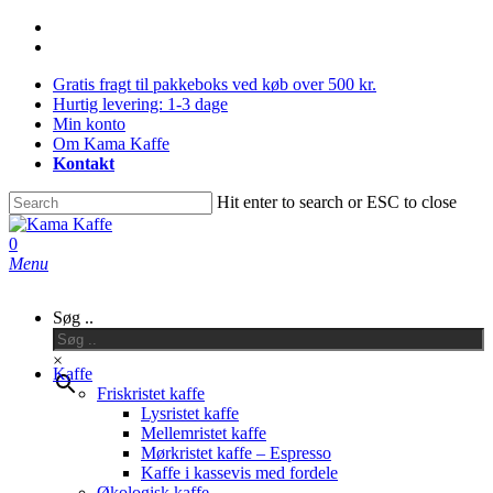
Skip
facebook
to
instagram
main
Gratis fragt til pakkeboks ved køb over 500 kr.
content
Hurtig levering: 1-3 dage
Min konto
Om Kama Kaffe
Kontakt
Hit enter to search or ESC to close
Close
Search
0
Menu
Søg ..
×
Kaffe
Friskristet kaffe
Lysristet kaffe
Mellemristet kaffe
Mørkristet kaffe – Espresso
Kaffe i kassevis med fordele
Økologisk kaffe