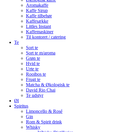
Aromakaffe
Kaffe Sirup
Kaffe tilbehør
Kaffesække
Littles Instant
Kaffemaskiner
Til kontoret / catering
Te
Sort te
Sort te m/aroma
Grøn te
Hvid te
Urte te
Rooibos te
Frugt te
Matcha & Økologisk te
David Rio Chai
Te udstyr
Øl
Spiritus
Limoncello & Rosé
Gin
Rom & Spirit drink
Whisky