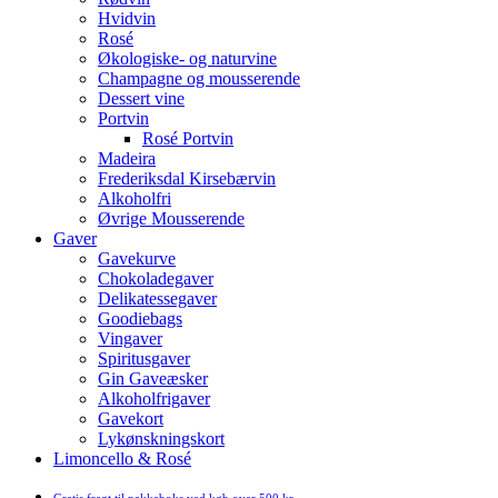
Hvidvin
Rosé
Økologiske- og naturvine
Champagne og mousserende
Dessert vine
Portvin
Rosé Portvin
Madeira
Frederiksdal Kirsebærvin
Alkoholfri
Øvrige Mousserende
Gaver
Gavekurve
Chokoladegaver
Delikatessegaver
Goodiebags
Vingaver
Spiritusgaver
Gin Gaveæsker
Alkoholfrigaver
Gavekort
Lykønskningskort
Limoncello & Rosé
Gratis fragt til pakkeboks ved køb over 500 kr.