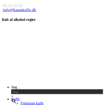
86 32 26 99
info@kamakaffe.dk
Køb af alkohol regler
Close
Søg ..
Menu
×
Kaffe
Friskristet kaffe