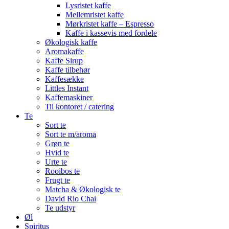
Lysristet kaffe
Mellemristet kaffe
Mørkristet kaffe – Espresso
Kaffe i kassevis med fordele
Økologisk kaffe
Aromakaffe
Kaffe Sirup
Kaffe tilbehør
Kaffesække
Littles Instant
Kaffemaskiner
Til kontoret / catering
Te
Sort te
Sort te m/aroma
Grøn te
Hvid te
Urte te
Rooibos te
Frugt te
Matcha & Økologisk te
David Rio Chai
Te udstyr
Øl
Spiritus