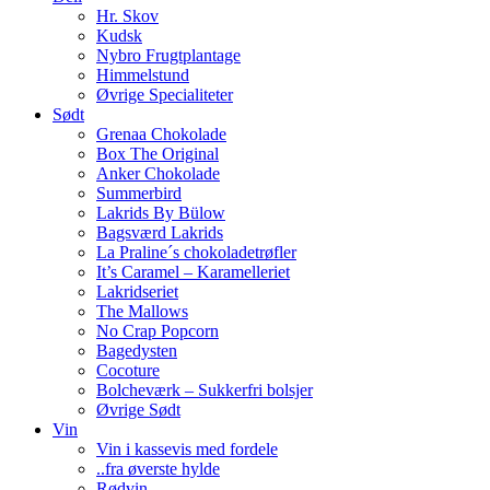
Hr. Skov
Kudsk
Nybro Frugtplantage
Himmelstund
Øvrige Specialiteter
Sødt
Grenaa Chokolade
Box The Original
Anker Chokolade
Summerbird
Lakrids By Bülow
Bagsværd Lakrids
La Praline´s chokoladetrøfler
It’s Caramel – Karamelleriet
Lakridseriet
The Mallows
No Crap Popcorn
Bagedysten
Cocoture
Bolcheværk – Sukkerfri bolsjer
Øvrige Sødt
Vin
Vin i kassevis med fordele
..fra øverste hylde
Rødvin