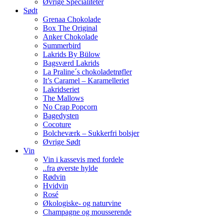
Øvrige Specialiteter
Sødt
Grenaa Chokolade
Box The Original
Anker Chokolade
Summerbird
Lakrids By Bülow
Bagsværd Lakrids
La Praline´s chokoladetrøfler
It’s Caramel – Karamelleriet
Lakridseriet
The Mallows
No Crap Popcorn
Bagedysten
Cocoture
Bolcheværk – Sukkerfri bolsjer
Øvrige Sødt
Vin
Vin i kassevis med fordele
..fra øverste hylde
Rødvin
Hvidvin
Rosé
Økologiske- og naturvine
Champagne og mousserende