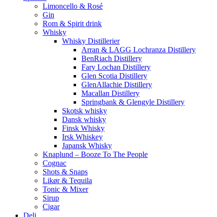
Limoncello & Rosé
Gin
Rom & Spirit drink
Whisky
Whisky Distillerier
Arran & LAGG Lochranza Distillery
BenRiach Distillery
Fary Lochan Distillery
Glen Scotia Distillery
GlenAllachie Distillery
Macallan Distillery
Springbank & Glengyle Distillery
Skotsk whisky
Dansk whisky
Finsk Whisky
Irsk Whiskey
Japansk Whisky
Knaplund – Booze To The People
Cognac
Shots & Snaps
Likør & Tequila
Tonic & Mixer
Sirup
Cigar
Deli