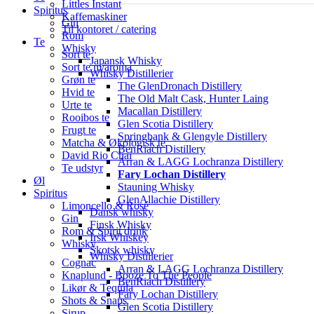
Littles Instant
Spiritus
Kaffemaskiner
Gin
Til kontoret / catering
Rom
Te
Whisky
Sort te
Japansk Whisky
Sort te m/aroma
Whisky Distillerier
Grøn te
The GlenDronach Distillery
Hvid te
The Old Malt Cask, Hunter Laing
Urte te
Macallan Distillery
Rooibos te
Glen Scotia Distillery
Frugt te
Springbank & Glengyle Distillery
Matcha & Økologisk te
BenRiach Distillery
David Rio Chai
Arran & LAGG Lochranza Distillery
Te udstyr
Fary Lochan Distillery
Øl
Stauning Whisky
Spiritus
GlenAllachie Distillery
Limoncello & Rosé
Dansk whisky
Gin
Finsk Whisky
Rom & Spirit drink
Irsk Whiskey
Whisky
Skotsk whisky
Whisky Distillerier
Cognac
Arran & LAGG Lochranza Distillery
Knaplund - Booze To The People
BenRiach Distillery
Likør & Tequila
Fary Lochan Distillery
Shots & Snaps
Glen Scotia Distillery
Sirup