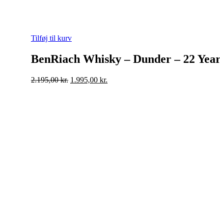
Tilføj til kurv
BenRiach Whisky – Dunder – 22 Yea
Original
Current
2.195,00
kr.
1.995,00
kr.
price
price
was:
is:
2.195,00 kr..
1.995,00 kr..