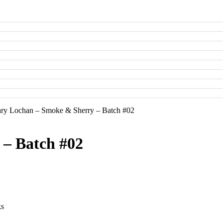
ary Lochan – Smoke & Sherry – Batch #02
 – Batch #02
ks