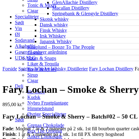
GlenAllachie Distillery
Tonic & Mixer
Macallan Distillery
Cigar
Springbank & Glengyle Distillery
Specialiteter
Skotsk whisky
Sødt
Dansk whisky
Vin
Finsk Whisky
Øl
Irsk Whiskey
Sodavand
Japansk Whisky
Alkoholfri
Knaplund – Booze To The People
Gaver til enhver anledning
Cognac
UDSALG
Shots & Snaps
Likør & Tequila
Forside
Spiritus
Whisky
Whisky Distillerier
Fary Lochan Distillery
F
Tonic & Mixer
Sirup
Cigar
Deli
Fary Lochan – Smoke & Sherry
Hr. Skov
Kudsk
Nybro Frugtplantage
895,00
kr.
Himmelstund
Øvrige Specialiteter
Fary Lochan – Smoke & Sherry – Batch#02 – 50 CL
Sødt
Grenaa Chokolade
Fade
: Modnet 7 år & 2 måneder på 2 stk. 1st fill bourbon quarter cas
Box The Original
Finish
: 1 år & 5 måneder på 1 stk. 1st fill PX sherry hogshead
Anker Chokolade