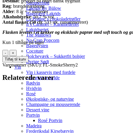
Destillat
: brygget på røget dansk bygmalt
Summerbird
Røg
: brændenælderøg
Lakrids By Bülow
Alder
: 8 år + 7 måneder
Bagsværd Lakrids
Alkoholstyrke
: 50,7 % vol.
La Praline´s chokoladetrøfler
Antal flasker (50 cl)
: 533 stk. (unummereret)
It’s Caramel – Karamelleriet
Lakridseriet
Flasken leveres i et lækker og eksklusiv paprør med soft touch og g
The Mallows
No Crap Popcorn
Kun 1 tilbage på lager
Bagedysten
Cocoture
Fary
Bolcheværk – Sukkerfri bolsjer
Lochan
Tilføj til kurv
Øvrige Sødt
-
Varenummer (SKU):
FL-SmokeSherry2
Vin
Smoke
Vin i kassevis med fordele
&
Relaterede varer
..fra øverste hylde
Sherry
Rødvin
-
Hvidvin
Batch
Rosé
#02
Økologiske- og naturvine
antal
Champagne og mousserende
Dessert vine
Portvin
Rosé Portvin
Madeira
Frederiksdal Kirsebærvin