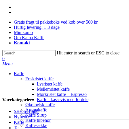
Skip
facebook
to
instagram
main
Gratis fragt til pakkeboks ved køb over 500 kr.
content
Hurtig levering: 1-3 dage
Min konto
Om Kama Kaffe
Kontakt
Hit enter to search or ESC to close
Close
0
Search
Menu
Kaffe
Friskristet kaffe
Lysristet kaffe
Mellemristet kaffe
Mørkristet kaffe – Espresso
Kaffe i kassevis med fordele
Varekategorier
Økologisk kaffe
Aromakaffe
Sæson/Højtid
Kaffe Sirup
Nyheder
Kaffe tilbehør
Kaffe
Kaffesække
Te