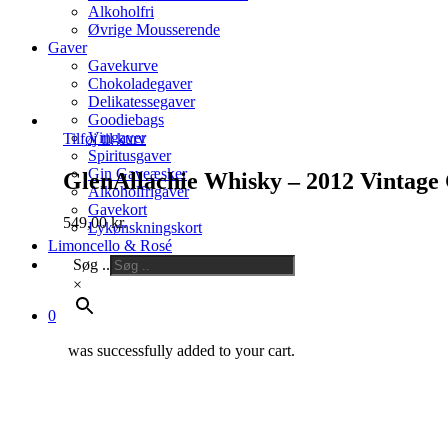
Alkoholfri
Øvrige Mousserende
Gaver
Gavekurve
Chokoladegaver
Delikatessegaver
Goodiebags
Vingaver
Tilføj til kurv
Spiritusgaver
Gin Gaveæsker
GlenAllachie Whisky – 2012 Vintage
Alkoholfrigaver
Gavekort
549,00
kr.
Lykønskningskort
Limoncello & Rosé
Søg ..
×
0
was successfully added to your cart.