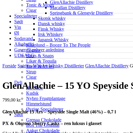
GlenAllachie Distillery
Tonic & Mixer
Macallan Distillery
Cigar
Springbank & Glengyle Distillery
Specialiteter
Skotsk whisky
Sødt
Dansk whisky
Vin
Finsk Whisky
Øl
Irsk Whiskey
Sodavand
Japansk Whisky
Alkoholfri
Knaplund – Booze To The People
Gaver til enhver anledning
Cognac
UDSALG
Shots & Snaps
Likør & Tequila
Forside
Spiritus
Whisky
Whisky Distillerier
GlenAllachie Distillery
G
Tonic & Mixer
Sirup
Cigar
Deli
GlenAllachie – 15 YO Speyside
Hr. Skov
Kudsk
Nybro Frugtplantage
799,00
kr.
Himmelstund
Øvrige Specialiteter
GlenAllachie 15 Års – Speyside Single Malt (46%) – 0,7 l
Sødt
Grenaa Chokolade
PX & Oloroso Sherry Casks – ren luksus i glasset
Box The Original
Anker Chokolade