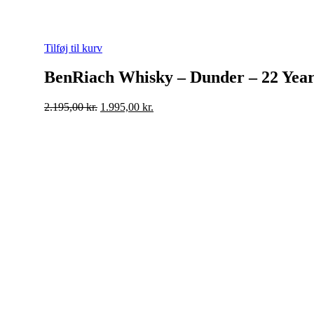
Tilføj til kurv
BenRiach Whisky – Dunder – 22 Yea
Original
Current
2.195,00
kr.
1.995,00
kr.
price
price
was:
is:
2.195,00 kr..
1.995,00 kr..