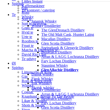
Littles Instant
Spiritus
Kaffemaskiner
Gin
Til kontoret / catering
Rom
Te
Whisky
Sort te
Japansk Whisky
Sort te m/aroma
Whisky Distillerier
Grøn te
The GlenDronach Distillery
Hvid te
The Old Malt Cask, Hunter Laing
Urte te
Macallan Distillery
Rooibos te
Glen Scotia Distillery
Frugt te
Springbank & Glengyle Distillery
Matcha & Økologisk te
BenRiach Distillery
David Rio Chai
Arran & LAGG Lochranza Distillery
Te udstyr
Fary Lochan Distillery
Øl
Stauning Whisky
Spiritus
GlenAllachie Distillery
Limoncello & Rosé
Dansk whisky
Gin
Finsk Whisky
Rom & Spirit drink
Irsk Whiskey
Whisky
Skotsk whisky
Whisky Distillerier
Cognac
Arran & LAGG Lochranza Distillery
Knaplund - Booze To The People
BenRiach Distillery
Likør & Tequila
Fary Lochan Distillery
Shots & Snaps
Glen Scotia Distillery
Sirup