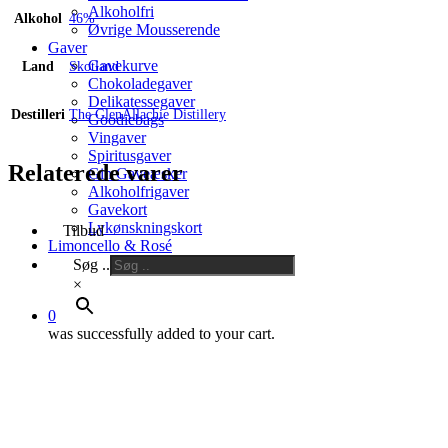
46%
Alkoholfri
Alkohol
46%
antal
Øvrige Mousserende
Gaver
Gavekurve
Land
Skotland
Chokoladegaver
Delikatessegaver
Destilleri
The GlenAllachie Distillery
Goodiebags
Vingaver
Spiritusgaver
Relaterede varer
Gin Gaveæsker
Alkoholfrigaver
Gavekort
Lykønskningskort
Tilbud
Limoncello & Rosé
Søg ..
×
0
was successfully added to your cart.