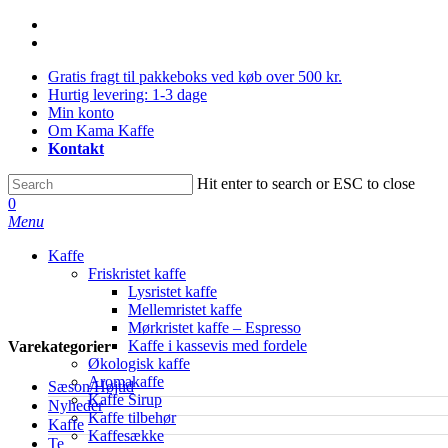
Skip
facebook
to
instagram
main
Gratis fragt til pakkeboks ved køb over 500 kr.
content
Hurtig levering: 1-3 dage
Min konto
Om Kama Kaffe
Kontakt
Hit enter to search or ESC to close
Close
0
Search
Menu
Kaffe
Friskristet kaffe
Lysristet kaffe
Mellemristet kaffe
Mørkristet kaffe – Espresso
Kaffe i kassevis med fordele
Varekategorier
Økologisk kaffe
Aromakaffe
Sæson/Højtid
Kaffe Sirup
Nyheder
Kaffe tilbehør
Kaffe
Kaffesække
Te