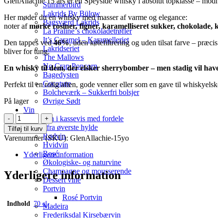
GlenAllachie 15 års er en Speyside whisky i absolut topklasse – mod
Summerbird
Lakrids By Bülow
Her møder du en whisky med masser af varme og elegance:
Bagsværd Lakrids
noter af
mørke rosiner, figner, karamelliseret sukker, chokolade, 
La Praline´s chokoladetrøfler
It’s Caramel – Karamelleriet
Den tappes ved
46%
, uden kølefiltrering og uden tilsat farve – præ
Lakridseriet
bliver for tung.
The Mallows
No Crap Popcorn
En whisky til dem, der elsker sherrybomber – men stadig vil have
Bagedysten
Cocoture
Perfekt til en rolig aften, gode venner eller som en gave til whiskyelsk
Bolcheværk – Sukkerfri bolsjer
På lager
Øvrige Sødt
Vin
GlenAllachie
Vin i kassevis med fordele
-
..fra øverste hylde
Tilføj til kurv
15
Rødvin
Varenummer (SKU):
GlenAllachie-15yo
YO
Hvidvin
Speyside
Rosé
Yderligere information
Single
Økologiske- og naturvine
Malt
Champagne og mousserende
Yderligere information
PX-
Dessert vine
Oloroso
Portvin
Sherry
Rosé Portvin
Indhold
70 cl
Casks
Madeira
-
Frederiksdal Kirsebærvin