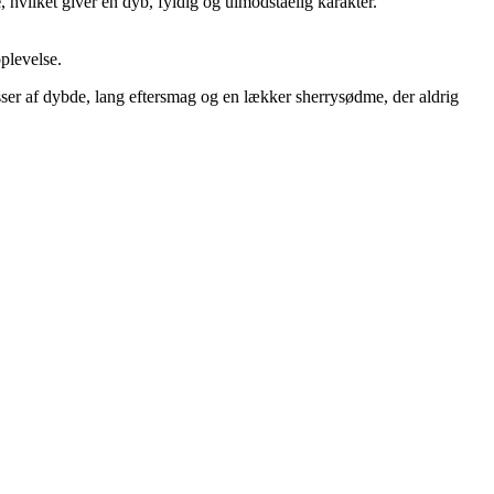
e
, hvilket giver en dyb, fyldig og uimodståelig karakter.
oplevelse.
sser af dybde, lang eftersmag og en lækker sherrysødme, der aldrig