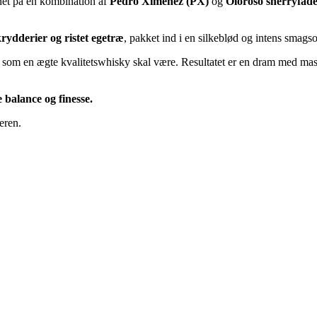
net på en kombination af
Pedro Ximénez (PX)
og
Oloroso sherryfad
krydderier og ristet egetræ
, pakket ind i en silkeblød og intens smags
cis som en ægte kvalitetswhisky skal være. Resultatet er en dram med ma
 balance og finesse.
eren.