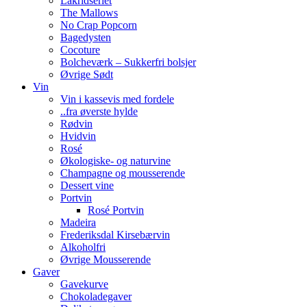
Lakridseriet
The Mallows
No Crap Popcorn
Bagedysten
Cocoture
Bolcheværk – Sukkerfri bolsjer
Øvrige Sødt
Vin
Vin i kassevis med fordele
..fra øverste hylde
Rødvin
Hvidvin
Rosé
Økologiske- og naturvine
Champagne og mousserende
Dessert vine
Portvin
Rosé Portvin
Madeira
Frederiksdal Kirsebærvin
Alkoholfri
Øvrige Mousserende
Gaver
Gavekurve
Chokoladegaver