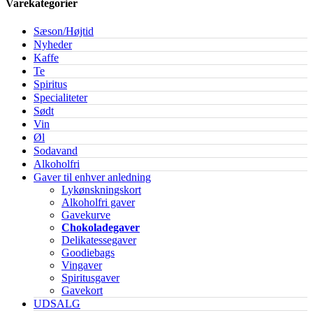
Varekategorier
Sæson/Højtid
Nyheder
Kaffe
Te
Spiritus
Specialiteter
Sødt
Vin
Øl
Sodavand
Alkoholfri
Gaver til enhver anledning
Lykønskningskort
Alkoholfri gaver
Gavekurve
Chokoladegaver
Delikatessegaver
Goodiebags
Vingaver
Spiritusgaver
Gavekort
UDSALG