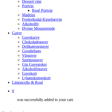
Dessert vine
Portvin
Rosé Portvin
Madeira
Frederiksdal Kirsebærvin
Alkoholfri
Øvrige Mousserende
Gaver
Gavekurve
Chokoladegaver
Delikatessegaver
Goodiebags
Vingaver
Spiritusgaver
Gin Gaveæsker
Alkoholfrigaver
Gavekort
Lykønskningskort
Limoncello & Rosé
0
was successfully added to your cart.