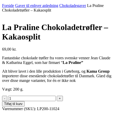
Forside
Gaver til enhver anledning
Chokoladegaver
La Praline
Chokoladetrøfler – Kakaosplit
La Praline Chokoladetrøfler –
Kakaosplit
69,00
kr.
Fantastiske chokolade trøfler fra vores svenske venner Jean Claude
& Katharina Eggel, som har firmaet “
La Praline”
Alt bliver lavet i den lille produktion i Gøteborg, og
Kama Group
importerer disse enestående chokoladetrøfler til Danmark. Glæd dig
over disse mange varianter, for én er ikke nok
Vægt: 200 g.
La
Praline
Tilføj til kurv
Chokoladetrøfler
Varenummer (SKU):
LP200-11024
-