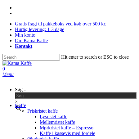
Skip
facebook
to
instagram
main
Gratis fragt til pakkeboks ved køb over 500 kr.
content
Hurtig levering: 1-3 dage
Min konto
Om Kama Kaffe
Kontakt
Hit enter to search or ESC to close
Close
Search
0
Menu
Søg ..
×
Kaffe
Friskristet kaffe
Lysristet kaffe
Mellemristet kaffe
Mørkristet kaffe – Espresso
Kaffe i kassevis med fordele
Økologisk kaffe