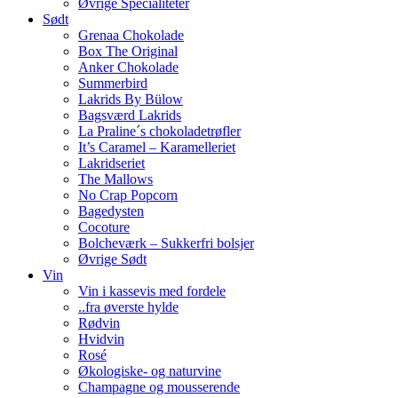
Øvrige Specialiteter
Sødt
Grenaa Chokolade
Box The Original
Anker Chokolade
Summerbird
Lakrids By Bülow
Bagsværd Lakrids
La Praline´s chokoladetrøfler
It’s Caramel – Karamelleriet
Lakridseriet
The Mallows
No Crap Popcorn
Bagedysten
Cocoture
Bolcheværk – Sukkerfri bolsjer
Øvrige Sødt
Vin
Vin i kassevis med fordele
..fra øverste hylde
Rødvin
Hvidvin
Rosé
Økologiske- og naturvine
Champagne og mousserende