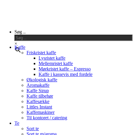
Close
Søg ..
Menu
×
Kaffe
Friskristet kaffe
Lysristet kaffe
Mellemristet kaffe
Mørkristet kaffe – Espresso
Kaffe i kassevis med fordele
Økologisk kaffe
Aromakaffe
Kaffe Sirup
Kaffe tilbehør
Kaffesække
Littles Instant
Kaffemaskiner
Til kontoret / catering
Te
Sort te
Sort te m/aroma