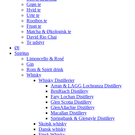
Grøn te
Hvid te
Urte te
Rooibos te
Frugt te
Matcha & Økologisk te
David Rio Chai
Te udstyr
Øl
Spiritus
Limoncello & Rosé
Gin
Rom & Spirit drink
Whisky
Whisky Distillerier
Arran & LAGG Lochranza Distillery
BenRiach Distillery
Fary Lochan Distillery
Glen Scotia Distillery
GlenAllachie Distillery
Macallan Distillery
Springbank & Glengyle Distillery
Skotsk whisky
Dansk whisky
Finsk Whisky