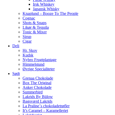
Irsk Whiskey
Japansk Whisky
Knaplund – Booze To The People
Cognac
Shots & Snaps
Likør & Tequila
Tonic & Mixer
Sirup
Cigar
Deli
Hr. Skov
Kudsk
Nybro Frugtplantage
Himmelstund
Øvrige Specialiteter
Sødt
Grenaa Chokolade
Box The Original
Anker Chokolade
Summerbird
Lakrids By Bülow
Bagsværd Lakrids
La Praline´s chokoladetrøfler
It’s Caramel – Karamelleriet