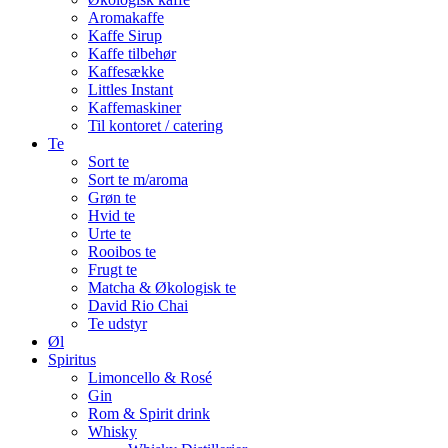
Aromakaffe
Kaffe Sirup
Kaffe tilbehør
Kaffesække
Littles Instant
Kaffemaskiner
Til kontoret / catering
Te
Sort te
Sort te m/aroma
Grøn te
Hvid te
Urte te
Rooibos te
Frugt te
Matcha & Økologisk te
David Rio Chai
Te udstyr
Øl
Spiritus
Limoncello & Rosé
Gin
Rom & Spirit drink
Whisky