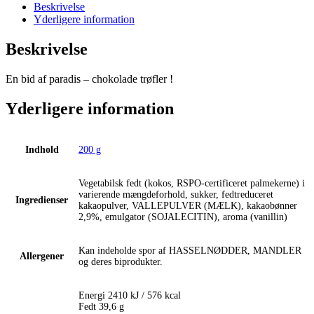
Kakaosplit
Beskrivelse
antal
Yderligere information
Beskrivelse
En bid af paradis – chokolade trøfler !
Yderligere information
Indhold
200 g
Vegetabilsk fedt (kokos, RSPO-certificeret palmekerne) i
varierende mængdeforhold, sukker, fedtreduceret
Ingredienser
kakaopulver, VALLEPULVER (MÆLK), kakaobønner
2,9%, emulgator (SOJALECITIN), aroma (vanillin)
Kan indeholde spor af HASSELNØDDER, MANDLER
Allergener
og deres biprodukter.
Energi 2410 kJ / 576 kcal
Fedt 39,6 g