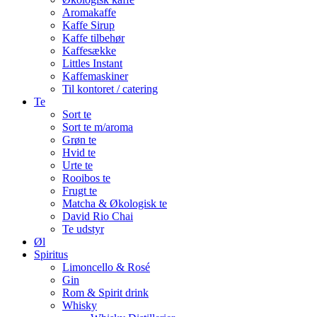
Aromakaffe
Kaffe Sirup
Kaffe tilbehør
Kaffesække
Littles Instant
Kaffemaskiner
Til kontoret / catering
Te
Sort te
Sort te m/aroma
Grøn te
Hvid te
Urte te
Rooibos te
Frugt te
Matcha & Økologisk te
David Rio Chai
Te udstyr
Øl
Spiritus
Limoncello & Rosé
Gin
Rom & Spirit drink
Whisky