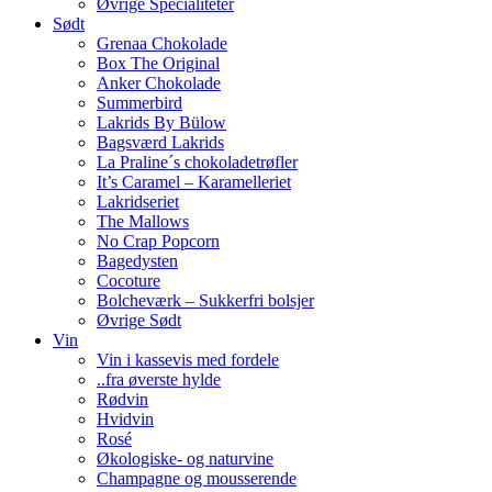
Øvrige Specialiteter
Sødt
Grenaa Chokolade
Box The Original
Anker Chokolade
Summerbird
Lakrids By Bülow
Bagsværd Lakrids
La Praline´s chokoladetrøfler
It’s Caramel – Karamelleriet
Lakridseriet
The Mallows
No Crap Popcorn
Bagedysten
Cocoture
Bolcheværk – Sukkerfri bolsjer
Øvrige Sødt
Vin
Vin i kassevis med fordele
..fra øverste hylde
Rødvin
Hvidvin
Rosé
Økologiske- og naturvine
Champagne og mousserende