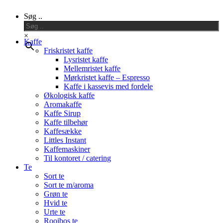
Close
Søg ..
Menu
×
Kaffe
Friskristet kaffe
Lysristet kaffe
Mellemristet kaffe
Mørkristet kaffe – Espresso
Kaffe i kassevis med fordele
Økologisk kaffe
Aromakaffe
Kaffe Sirup
Kaffe tilbehør
Kaffesække
Littles Instant
Kaffemaskiner
Til kontoret / catering
Te
Sort te
Sort te m/aroma
Grøn te
Hvid te
Urte te
Rooibos te