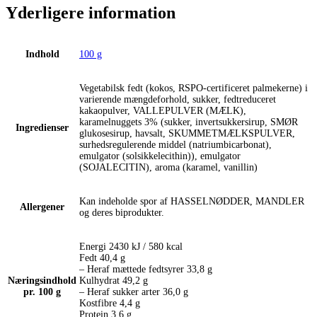
Yderligere information
Indhold
100 g
Vegetabilsk fedt (kokos, RSPO-certificeret palmekerne) i
varierende mængdeforhold, sukker, fedtreduceret
kakaopulver, VALLEPULVER (MÆLK),
karamelnuggets 3% (sukker, invertsukkersirup, SMØR
Ingredienser
glukosesirup, havsalt, SKUMMETMÆLKSPULVER,
surhedsregulerende middel (natriumbicarbonat),
emulgator (solsikkelecithin)), emulgator
(SOJALECITIN), aroma (karamel, vanillin)
Kan indeholde spor af HASSELNØDDER, MANDLER
Allergener
og deres biprodukter.
Energi 2430 kJ / 580 kcal
Fedt 40,4 g
– Heraf mættede fedtsyrer 33,8 g
Næringsindhold
Kulhydrat 49,2 g
pr. 100 g
– Heraf sukker arter 36,0 g
Kostfibre 4,4 g
Protein 3,6 g