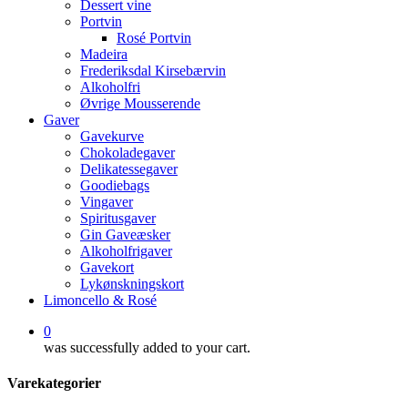
Dessert vine
Portvin
Rosé Portvin
Madeira
Frederiksdal Kirsebærvin
Alkoholfri
Øvrige Mousserende
Gaver
Gavekurve
Chokoladegaver
Delikatessegaver
Goodiebags
Vingaver
Spiritusgaver
Gin Gaveæsker
Alkoholfrigaver
Gavekort
Lykønskningskort
Limoncello & Rosé
0
was successfully added to your cart.
Varekategorier