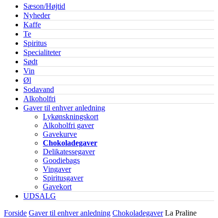
Sæson/Højtid
Nyheder
Kaffe
Te
Spiritus
Specialiteter
Sødt
Vin
Øl
Sodavand
Alkoholfri
Gaver til enhver anledning
Lykønskningskort
Alkoholfri gaver
Gavekurve
Chokoladegaver
Delikatessegaver
Goodiebags
Vingaver
Spiritusgaver
Gavekort
UDSALG
Forside
Gaver til enhver anledning
Chokoladegaver
La Praline