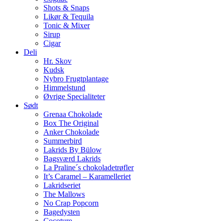
Shots & Snaps
Likør & Tequila
Tonic & Mixer
Sirup
Cigar
Deli
Hr. Skov
Kudsk
Nybro Frugtplantage
Himmelstund
Øvrige Specialiteter
Sødt
Grenaa Chokolade
Box The Original
Anker Chokolade
Summerbird
Lakrids By Bülow
Bagsværd Lakrids
La Praline´s chokoladetrøfler
It’s Caramel – Karamelleriet
Lakridseriet
The Mallows
No Crap Popcorn
Bagedysten
Cocoture