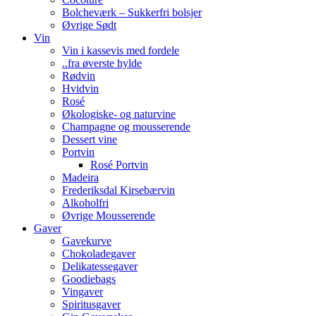
Bolcheværk – Sukkerfri bolsjer
Øvrige Sødt
Vin
Vin i kassevis med fordele
..fra øverste hylde
Rødvin
Hvidvin
Rosé
Økologiske- og naturvine
Champagne og mousserende
Dessert vine
Portvin
Rosé Portvin
Madeira
Frederiksdal Kirsebærvin
Alkoholfri
Øvrige Mousserende
Gaver
Gavekurve
Chokoladegaver
Delikatessegaver
Goodiebags
Vingaver
Spiritusgaver