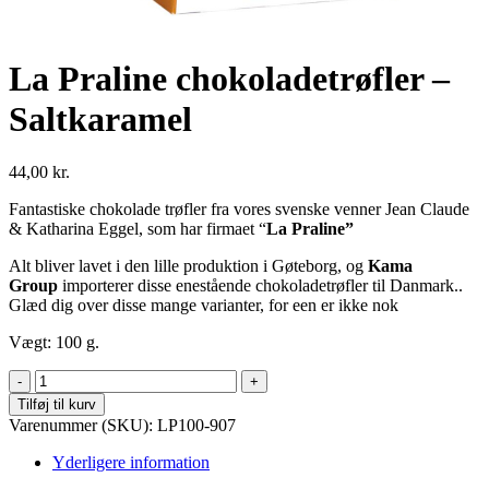
La Praline chokoladetrøfler –
Saltkaramel
44,00
kr.
Fantastiske chokolade trøfler fra vores svenske venner Jean Claude
& Katharina Eggel, som har firmaet “
La Praline”
Alt bliver lavet i den lille produktion i Gøteborg, og
Kama
Group
importerer disse enestående chokoladetrøfler til Danmark..
Glæd dig over disse mange varianter, for een er ikke nok
Vægt: 100 g.
La
Praline
Tilføj til kurv
chokoladetrøfler
Varenummer (SKU):
LP100-907
-
Saltkaramel
Yderligere information
antal