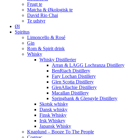
Frugt te
Matcha & Økologisk te
David Rio Chai
Te udstyr
Øl
Spiritus
Limoncello & Rosé
Gin
Rom & Spirit drink
Whisky
Whisky Distillerier
Arran & LAGG Lochranza Distillery
BenRiach Distillery
Fary Lochan Distillery
Glen Scotia Distillery
GlenAllachie Distillery
Macallan Distillery
Springbank & Glengyle Distillery
Skotsk whisky
Dansk whisky
Finsk Whisky
Irsk Whiskey
Japansk Whisky
Knaplund – Booze To The People
Cognac