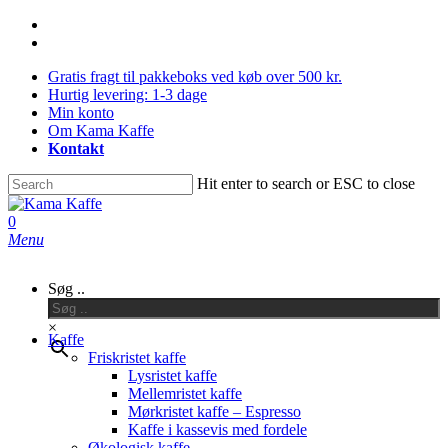
Skip
facebook
to
instagram
main
Gratis fragt til pakkeboks ved køb over 500 kr.
content
Hurtig levering: 1-3 dage
Min konto
Om Kama Kaffe
Kontakt
Hit enter to search or ESC to close
Close
Search
0
Menu
Søg ..
×
Kaffe
Friskristet kaffe
Lysristet kaffe
Mellemristet kaffe
Mørkristet kaffe – Espresso
Kaffe i kassevis med fordele
Økologisk kaffe