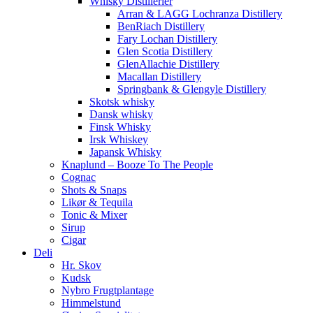
Whisky Distillerier
Arran & LAGG Lochranza Distillery
BenRiach Distillery
Fary Lochan Distillery
Glen Scotia Distillery
GlenAllachie Distillery
Macallan Distillery
Springbank & Glengyle Distillery
Skotsk whisky
Dansk whisky
Finsk Whisky
Irsk Whiskey
Japansk Whisky
Knaplund – Booze To The People
Cognac
Shots & Snaps
Likør & Tequila
Tonic & Mixer
Sirup
Cigar
Deli
Hr. Skov
Kudsk
Nybro Frugtplantage
Himmelstund