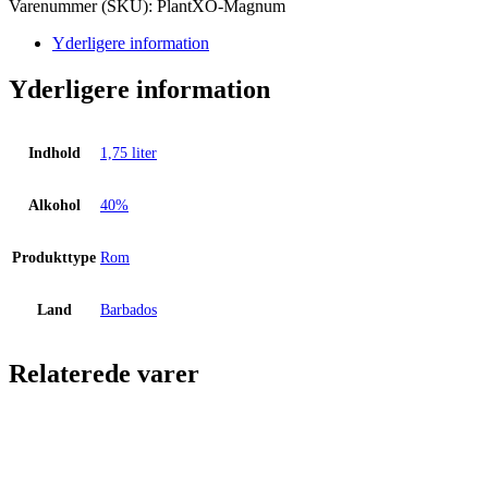
Varenummer (SKU):
PlantXO-Magnum
20TH
ANNIVERSARY
Yderligere information
-
1,75
Yderligere information
liter
-
40%
Indhold
1,75 liter
antal
Alkohol
40%
Produkttype
Rom
Land
Barbados
Relaterede varer