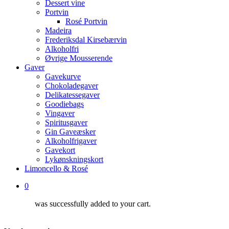
Dessert vine
Portvin
Rosé Portvin
Madeira
Frederiksdal Kirsebærvin
Alkoholfri
Øvrige Mousserende
Gaver
Gavekurve
Chokoladegaver
Delikatessegaver
Goodiebags
Vingaver
Spiritusgaver
Gin Gaveæsker
Alkoholfrigaver
Gavekort
Lykønskningskort
Limoncello & Rosé
0
was successfully added to your cart.