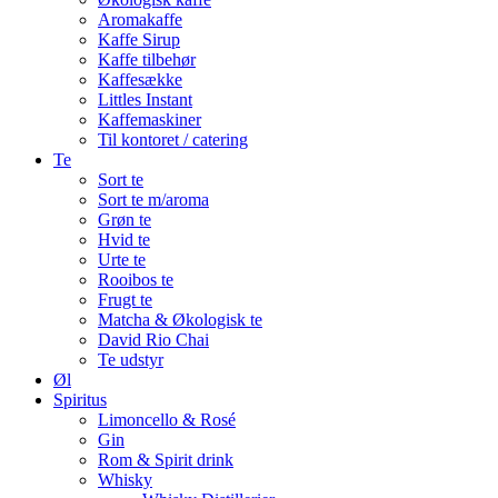
Aromakaffe
Kaffe Sirup
Kaffe tilbehør
Kaffesække
Littles Instant
Kaffemaskiner
Til kontoret / catering
Te
Sort te
Sort te m/aroma
Grøn te
Hvid te
Urte te
Rooibos te
Frugt te
Matcha & Økologisk te
David Rio Chai
Te udstyr
Øl
Spiritus
Limoncello & Rosé
Gin
Rom & Spirit drink
Whisky