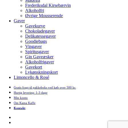
Madeira
Frederiksdal Kirsebærvin
Alkoholfri
Øvrige Mousserende
Gaver
Gavekurve
Chokoladegaver
Delikatessegaver
Goodiebags
Vingaver
Spiritusgaver
Gin Gaveæsker
Alkoholfrigaver
Gavekort
Lykønskningskort
Limoncello & Rosé
Gratis fragt til pakkeboks ved køb over 500 kr.
Hurtig levering: 1-3 dage
Min konto
Om Kama Kaffe
Kontakt
facebook
instagram