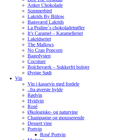
Anker Chokolade
Summerbird
Lakrids By Bülow
Bagsværd Lakrids
La Praline´s chokoladetrøfler
It’s Caramel – Karamelleriet
Lakridseriet
The Mallows
No Crap Popcorn
Bagedysten
Cocoture
Bolcheværk – Sukkerfri bolsjer
Øvrige Sødt
Vin
Vin i kassevis med fordele
..fra øverste hylde
Rødvin
Hvidvin
Rosé
Økologiske- og naturvine
Champagne og mousserende
Dessert vine
Portvin
Rosé Portvin