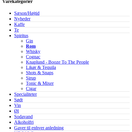
Varekategorier
Sæson/Højtid
Nyheder
Kaffe
Te
Spiritus
Gin
Rom
Whisky
Cognac
Knaplund - Booze To The People
Likør & Tequila
Shots & Snaps
Sirup
Tonic & Mixer
Cigar
Specialiteter
Sødt
Vin
Øl
Sodavand
Alkoholfri
Gaver til enhver anledning