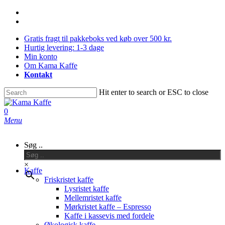
Skip
facebook
to
instagram
main
Gratis fragt til pakkeboks ved køb over 500 kr.
content
Hurtig levering: 1-3 dage
Min konto
Om Kama Kaffe
Kontakt
Hit enter to search or ESC to close
Close
Search
0
Menu
Søg ..
×
Kaffe
Friskristet kaffe
Lysristet kaffe
Mellemristet kaffe
Mørkristet kaffe – Espresso
Kaffe i kassevis med fordele
Økologisk kaffe