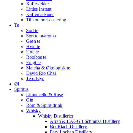
Kaffesække
Littles Instant
Kaffemaskiner
Til kontoret / catering
Te
Sort te
Sort te m/aroma
Grøn te
Hvid te
Urte te
Rooibos te
Frugt te
Matcha & Økologisk te
David Rio Chai
Te udstyr
Øl
Spiritus
Limoncello & Rosé
Gin
Rom & Spirit drink
Whisky
Whisky Distillerier
Arran & LAGG Lochranza Distillery
BenRiach Distillery
Fary Lochan Distillery