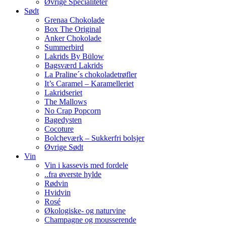
Øvrige Specialiteter
Sødt
Grenaa Chokolade
Box The Original
Anker Chokolade
Summerbird
Lakrids By Bülow
Bagsværd Lakrids
La Praline´s chokoladetrøfler
It’s Caramel – Karamelleriet
Lakridseriet
The Mallows
No Crap Popcorn
Bagedysten
Cocoture
Bolcheværk – Sukkerfri bolsjer
Øvrige Sødt
Vin
Vin i kassevis med fordele
..fra øverste hylde
Rødvin
Hvidvin
Rosé
Økologiske- og naturvine
Champagne og mousserende