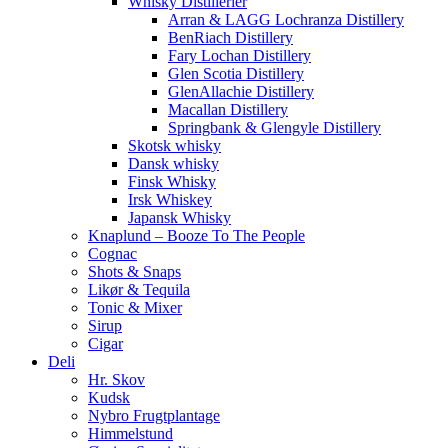
Whisky Distillerier
Arran & LAGG Lochranza Distillery
BenRiach Distillery
Fary Lochan Distillery
Glen Scotia Distillery
GlenAllachie Distillery
Macallan Distillery
Springbank & Glengyle Distillery
Skotsk whisky
Dansk whisky
Finsk Whisky
Irsk Whiskey
Japansk Whisky
Knaplund – Booze To The People
Cognac
Shots & Snaps
Likør & Tequila
Tonic & Mixer
Sirup
Cigar
Deli
Hr. Skov
Kudsk
Nybro Frugtplantage
Himmelstund