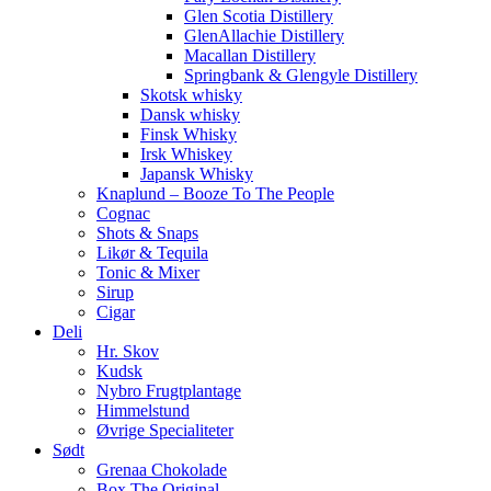
Glen Scotia Distillery
GlenAllachie Distillery
Macallan Distillery
Springbank & Glengyle Distillery
Skotsk whisky
Dansk whisky
Finsk Whisky
Irsk Whiskey
Japansk Whisky
Knaplund – Booze To The People
Cognac
Shots & Snaps
Likør & Tequila
Tonic & Mixer
Sirup
Cigar
Deli
Hr. Skov
Kudsk
Nybro Frugtplantage
Himmelstund
Øvrige Specialiteter
Sødt
Grenaa Chokolade
Box The Original