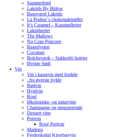
Summerbird
Lakrids By Bülow
Bagsværd Lakrids
La Praline´s chokoladetrøfler
It’s Caramel – Karamelleriet
Lakridseriet
The Mallows
No Crap Popcorn
Bagedysten
Cocoture
Bolcheværk – Sukkerfri bolsjer
Øvrige Sødt
Vin
Vin i kassevis med fordele
..fra øverste hylde
Rødvin
Hvidvin
Rosé
Økologiske- og naturvine
Champagne og mousserende
Dessert vine
Portvin
Rosé Portvin
Madeira
Frederiksdal Kirsebærvin