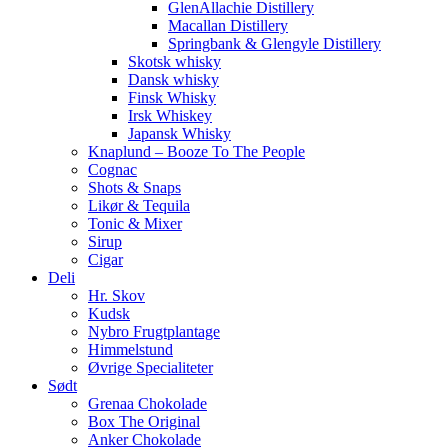
GlenAllachie Distillery
Macallan Distillery
Springbank & Glengyle Distillery
Skotsk whisky
Dansk whisky
Finsk Whisky
Irsk Whiskey
Japansk Whisky
Knaplund – Booze To The People
Cognac
Shots & Snaps
Likør & Tequila
Tonic & Mixer
Sirup
Cigar
Deli
Hr. Skov
Kudsk
Nybro Frugtplantage
Himmelstund
Øvrige Specialiteter
Sødt
Grenaa Chokolade
Box The Original
Anker Chokolade