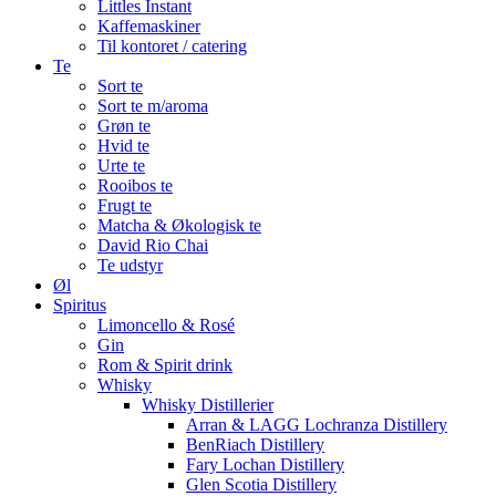
Littles Instant
Kaffemaskiner
Til kontoret / catering
Te
Sort te
Sort te m/aroma
Grøn te
Hvid te
Urte te
Rooibos te
Frugt te
Matcha & Økologisk te
David Rio Chai
Te udstyr
Øl
Spiritus
Limoncello & Rosé
Gin
Rom & Spirit drink
Whisky
Whisky Distillerier
Arran & LAGG Lochranza Distillery
BenRiach Distillery
Fary Lochan Distillery
Glen Scotia Distillery