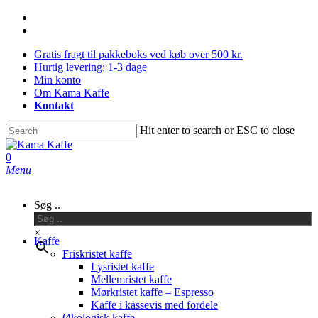
Skip
facebook
to
instagram
main
Gratis fragt til pakkeboks ved køb over 500 kr.
content
Hurtig levering: 1-3 dage
Min konto
Om Kama Kaffe
Kontakt
Hit enter to search or ESC to close
Close
Search
0
Menu
Søg ..
×
Kaffe
Friskristet kaffe
Lysristet kaffe
Mellemristet kaffe
Mørkristet kaffe – Espresso
Kaffe i kassevis med fordele
Økologisk kaffe