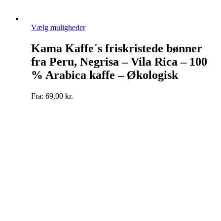
Dette
Vælg muligheder
vare
har
Kama Kaffe´s friskristede bønner
flere
fra Peru, Negrisa – Vila Rica – 100
varianter.
Mulighederne
% Arabica kaffe – Økologisk
kan
vælges
Fra:
69,00
kr.
på
varesiden