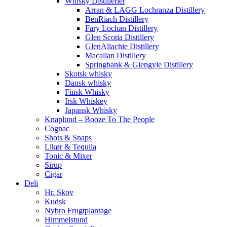
Whisky Distillerier
Arran & LAGG Lochranza Distillery
BenRiach Distillery
Fary Lochan Distillery
Glen Scotia Distillery
GlenAllachie Distillery
Macallan Distillery
Springbank & Glengyle Distillery
Skotsk whisky
Dansk whisky
Finsk Whisky
Irsk Whiskey
Japansk Whisky
Knaplund – Booze To The People
Cognac
Shots & Snaps
Likør & Tequila
Tonic & Mixer
Sirup
Cigar
Deli
Hr. Skov
Kudsk
Nybro Frugtplantage
Himmelstund