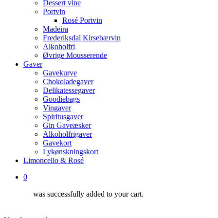
Dessert vine
Portvin
Rosé Portvin
Madeira
Frederiksdal Kirsebærvin
Alkoholfri
Øvrige Mousserende
Gaver
Gavekurve
Chokoladegaver
Delikatessegaver
Goodiebags
Vingaver
Spiritusgaver
Gin Gaveæsker
Alkoholfrigaver
Gavekort
Lykønskningskort
Limoncello & Rosé
0
was successfully added to your cart.