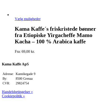
Dette
Vælg muligheder
vare
har
Kama Kaffe´s friskristede bønner
flere
fra Etiopiske Yirgacheffe Mamo
varianter.
Mulighederne
Kacha – 100 % Arabica kaffe
kan
vælges
Fra:
69,00
kr.
på
varesiden
Kama Kaffe ApS
Adresse:
Kannikegade 9
By:
8500 Grenaa
CVR:
29824754
Handelsbetingelser »
Cookiepolitik »