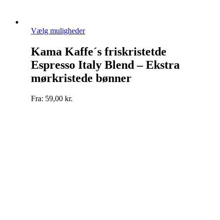
Dette
Vælg muligheder
vare
har
Kama Kaffe´s friskristetde
flere
Espresso Italy Blend – Ekstra
varianter.
Mulighederne
mørkristede bønner
kan
vælges
Fra:
59,00
kr.
på
varesiden