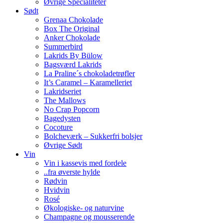
Øvrige Specialiteter
Sødt
Grenaa Chokolade
Box The Original
Anker Chokolade
Summerbird
Lakrids By Bülow
Bagsværd Lakrids
La Praline´s chokoladetrøfler
It’s Caramel – Karamelleriet
Lakridseriet
The Mallows
No Crap Popcorn
Bagedysten
Cocoture
Bolcheværk – Sukkerfri bolsjer
Øvrige Sødt
Vin
Vin i kassevis med fordele
..fra øverste hylde
Rødvin
Hvidvin
Rosé
Økologiske- og naturvine
Champagne og mousserende