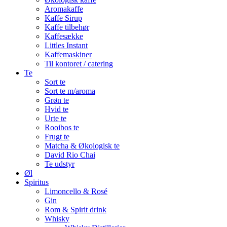
Aromakaffe
Kaffe Sirup
Kaffe tilbehør
Kaffesække
Littles Instant
Kaffemaskiner
Til kontoret / catering
Te
Sort te
Sort te m/aroma
Grøn te
Hvid te
Urte te
Rooibos te
Frugt te
Matcha & Økologisk te
David Rio Chai
Te udstyr
Øl
Spiritus
Limoncello & Rosé
Gin
Rom & Spirit drink
Whisky