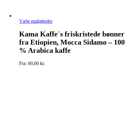
Dette
Vælg muligheder
vare
har
Kama Kaffe´s friskristede bønner
flere
fra Etiopien, Mocca Sidamo – 100
varianter.
Mulighederne
% Arabica kaffe
kan
vælges
Fra:
69,00
kr.
på
varesiden