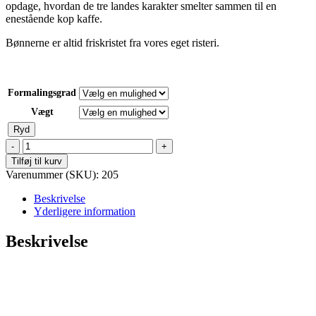
opdage, hvordan de tre landes karakter smelter sammen til en
enestående kop kaffe.
Bønnerne er altid friskristet fra vores eget risteri.
Formalingsgrad
Vægt
Ryd
Kama
Kaffe
Tilføj til kurv
´s
Varenummer (SKU):
205
egen
friskristet
Beskrivelse
blend,
Yderligere information
Santos
Colombia
Beskrivelse
-
No.
205
antal