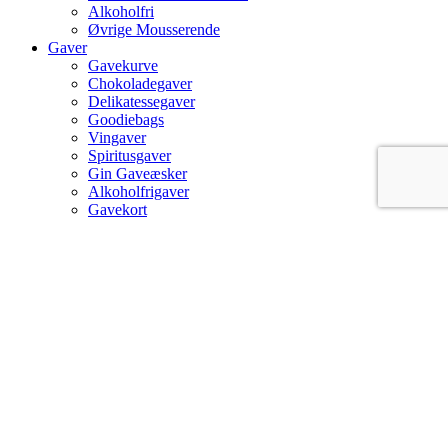
Alkoholfri
Øvrige Mousserende
Gaver
Gavekurve
Chokoladegaver
Delikatessegaver
Goodiebags
Vingaver
Spiritusgaver
Gin Gaveæsker
Alkoholfrigaver
Gavekort
Lykønskningskort
Limoncello & Rosé
Gratis fragt til pakkeboks ved køb over 500 kr.
Hurtig levering: 1-3 dage
Min konto
Om Kama Kaffe
Kontakt
facebook
instagram