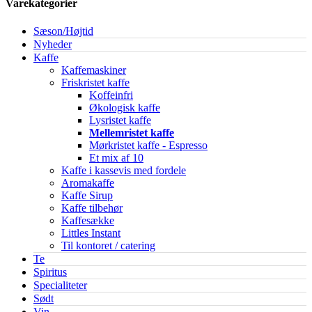
Varekategorier
Sæson/Højtid
Nyheder
Kaffe
Kaffemaskiner
Friskristet kaffe
Koffeinfri
Økologisk kaffe
Lysristet kaffe
Mellemristet kaffe
Mørkristet kaffe - Espresso
Et mix af 10
Kaffe i kassevis med fordele
Aromakaffe
Kaffe Sirup
Kaffe tilbehør
Kaffesække
Littles Instant
Til kontoret / catering
Te
Spiritus
Specialiteter
Sødt
Vin