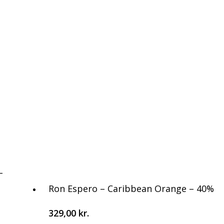
–
Tilføj Til Kurv
Ron Espero – Caribbean Orange – 40%
329,00
kr.