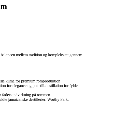
um
r balancen mellem tradition og kompleksitet gennem
eelle klima for premium romproduktion
n for elegance og pot still-destillation for fylde
r fadets indvirkning på rommen
yldte jamaicanske destillerier: Worthy Park,