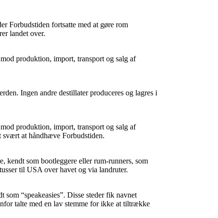
der Forbudstiden fortsatte med at gøre rom
rer landet over.
od produktion, import, transport og salg af
erden. Ingen andre destillater produceres og lagres i
od produktion, import, transport og salg af
et svært at håndhæve Forbudstiden.
gere, kendt som bootleggere eller rum-runners, som
tusser til USA over havet og via landruter.
dt som “speakeasies”. Disse steder fik navnet
denfor talte med en lav stemme for ikke at tiltrække