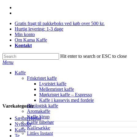
Skip
facebook
to
instagram
main
Gratis fragt til pakkeboks ved køb over 500 kr.
content
Hurtig levering: 1-3 dage
Min konto
Om Kama Kaffe
Kontakt
Hit enter to search or ESC to close
Close
Menu
Search
Kaffe
Friskristet kaffe
Lysristet kaffe
Mellemristet kaffe
Mørkristet kaffe – Espresso
Kaffe i kassevis med fordele
Økologisk kaffe
Varekategorier
Aromakaffe
Kaffe Sirup
Sæson/Højtid
Kaffe tilbehør
Nyheder
Kaffesække
Kaffe
Littles Instant
Te