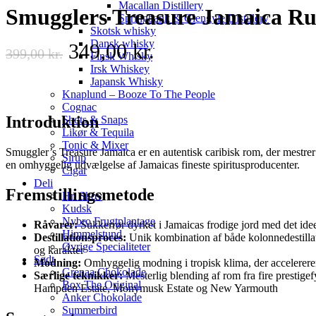
Macallan Distillery
Smugglers Treasure Jamaica R
Springbank & Glengyle Distillery
Skotsk whisky
Dansk whisky
Original
Current
349,00
kr.
399,00
kr.
Finsk Whisky
price
price
Irsk Whiskey
Japansk Whisky
was:
is:
Knaplund – Booze To The People
Cognac
399,00 kr..
349,00 kr..
Introduktion
Shots & Snaps
Likør & Tequila
Tonic & Mixer
Smuggler’s Treasure Jamaica er en autentisk caribisk rom, der mestre
Sirup
en omhyggelig udvælgelse af Jamaicas fineste spiritusproducenter.
Cigar
Deli
Fremstillingsmetode
Hr. Skov
Kudsk
Nybro Frugtplantage
Råvarer:
Sukkerrør dyrket i Jamaicas frodige jord med det id
Himmelstund
Destillationsproces:
Unik kombination af både kolonnedestillatio
Øvrige Specialiteter
og karakter
Sødt
Modning:
Omhyggelig modning i tropisk klima, der accelerere
Grenaa Chokolade
Særlige teknikker:
Mesterlig blending af rom fra fire prestigef
Box The Original
Hampden Estate, Monymusk Estate og New Yarmouth
Anker Chokolade
Summerbird