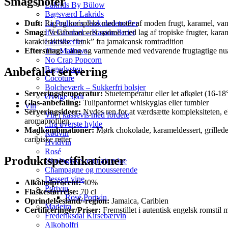
Smagsnoter
Lakrids By Bülow
Bagsværd Lakrids
Duft:
Rig og kompleks med noter af moden frugt, karamel, vanilj
La Praline´s chokoladetrøfler
Smag:
Velafbalanceret sødme med lag af tropiske frugter, karam
It’s Caramel – Karamelleriet
karakteristiske “funk” fra jamaicansk romtradition
Lakridseriet
Eftersmag:
Lang og varmende med vedvarende frugtagtige nua
The Mallows
No Crap Popcorn
Bagedysten
Anbefalet servering
Cocoture
Bolcheværk – Sukkerfri bolsjer
Serveringstemperatur:
Stuetemperatur eller let afkølet (16-18
Øvrige Sødt
Glas-anbefaling:
Tulipanformet whiskyglas eller tumbler
Vin
Serveringsideer:
Nydes ren for at værdsætte kompleksiteten, el
Vin i kassevis med fordele
aromaprofilen
..fra øverste hylde
Madkombinationer:
Mørk chokolade, karameldessert, grillede 
Rødvin
caribiske retter
Hvidvin
Rosé
Produktspecifikationer
Økologiske- og naturvine
Champagne og mousserende
Dessert vine
Alkoholprocent:
40%
Portvin
Flaskestørrelse:
70 cl
Rosé Portvin
Oprindelsesland/-region:
Jamaica, Caribien
Madeira
Certificeringer/Priser:
Fremstillet i autentisk engelsk romstil 
Frederiksdal Kirsebærvin
Alkoholfri