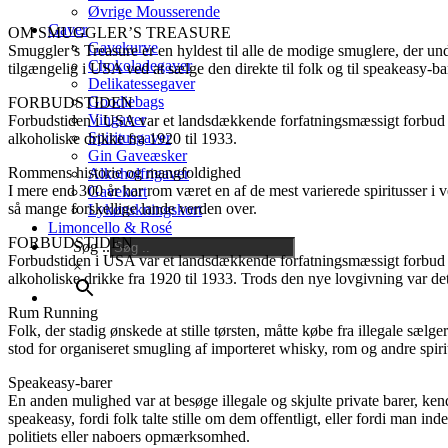
Øvrige Mousserende
Gaver
OM SMUGGLER’S TREASURE
Gavekurve
Smuggler’s Treasure er en hyldest til alle de modige smuglere, der un
Chokoladegaver
tilgængelig i USA ved at sælge den direkte til folk og til speakeasy-ba
Delikatessegaver
Goodiebags
FORBUDSTIDEN
Vingaver
Forbudstiden i USA var et landsdækkende forfatningsmæssigt forbud m
Spiritusgaver
alkoholiske drikke fra 1920 til 1933.
Gin Gaveæsker
Rommens historie og mangfoldighed
Alkoholfrigaver
I mere end 300 år har rom været en af de mest varierede spiritusser i v
Gavekort
så mange forskellige lande verden over.
Lykønskningskort
Limoncello & Rosé
FORBUDSTIDEN
Søg ..
Forbudstiden i USA var et landsdækkende forfatningsmæssigt forbud m
×
alkoholiske drikke fra 1920 til 1933. Trods den nye lovgivning var d
Rum Running
Folk, der stadig ønskede at stille tørsten, måtte købe fra illegale sæl
stod for organiseret smugling af importeret whisky, rom og andre spiri
Speakeasy-barer
En anden mulighed var at besøge illegale og skjulte private barer, ken
speakeasy, fordi folk talte stille om dem offentligt, eller fordi man in
politiets eller naboers opmærksomhed.