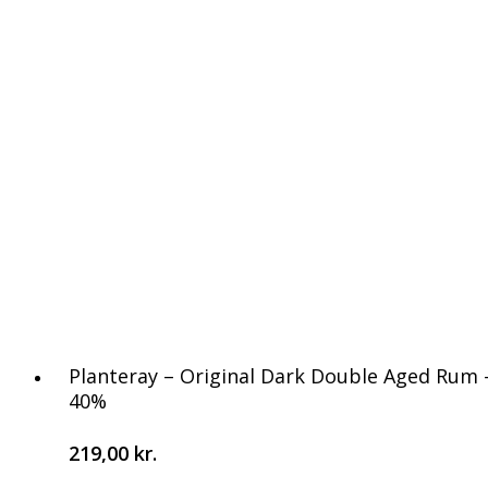
Tilføj Til Kurv
Planteray – Original Dark Double Aged Rum 
40%
219,00
kr.