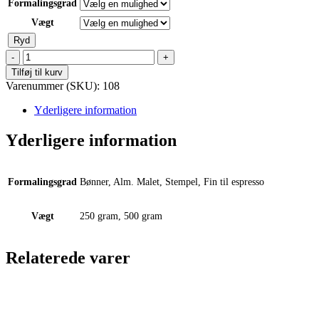
Formalingsgrad
Vægt
Ryd
Kama
Kaffe
Tilføj til kurv
´s
Varenummer (SKU):
108
egen
friskristet
Yderligere information
blend,
Urban
Yderligere information
Blend
-
No
Formalingsgrad
Bønner, Alm. Malet, Stempel, Fin til espresso
108
antal
Vægt
250 gram, 500 gram
Relaterede varer