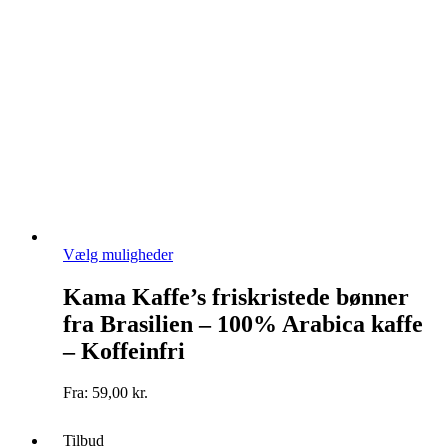
Dette
Vælg muligheder
vare
har
Kama Kaffe’s friskristede bønner
flere
fra Brasilien – 100% Arabica kaffe
varianter.
Mulighederne
– Koffeinfri
kan
vælges
Fra:
59,00
kr.
på
varesiden
Tilbud