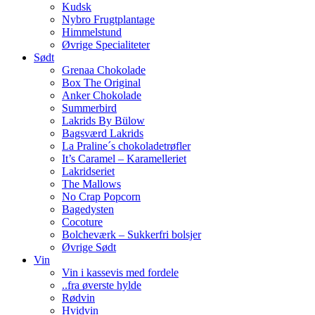
Kudsk
Nybro Frugtplantage
Himmelstund
Øvrige Specialiteter
Sødt
Grenaa Chokolade
Box The Original
Anker Chokolade
Summerbird
Lakrids By Bülow
Bagsværd Lakrids
La Praline´s chokoladetrøfler
It’s Caramel – Karamelleriet
Lakridseriet
The Mallows
No Crap Popcorn
Bagedysten
Cocoture
Bolcheværk – Sukkerfri bolsjer
Øvrige Sødt
Vin
Vin i kassevis med fordele
..fra øverste hylde
Rødvin
Hvidvin