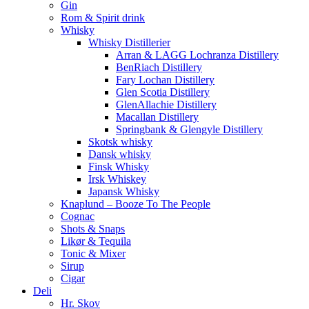
Gin
Rom & Spirit drink
Whisky
Whisky Distillerier
Arran & LAGG Lochranza Distillery
BenRiach Distillery
Fary Lochan Distillery
Glen Scotia Distillery
GlenAllachie Distillery
Macallan Distillery
Springbank & Glengyle Distillery
Skotsk whisky
Dansk whisky
Finsk Whisky
Irsk Whiskey
Japansk Whisky
Knaplund – Booze To The People
Cognac
Shots & Snaps
Likør & Tequila
Tonic & Mixer
Sirup
Cigar
Deli
Hr. Skov