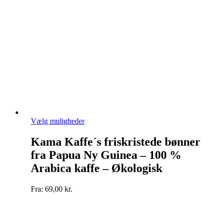
Dette
Vælg muligheder
vare
har
Kama Kaffe´s friskristede bønner
flere
fra Papua Ny Guinea – 100 %
varianter.
Mulighederne
Arabica kaffe – Økologisk
kan
vælges
Fra:
69,00
kr.
på
varesiden