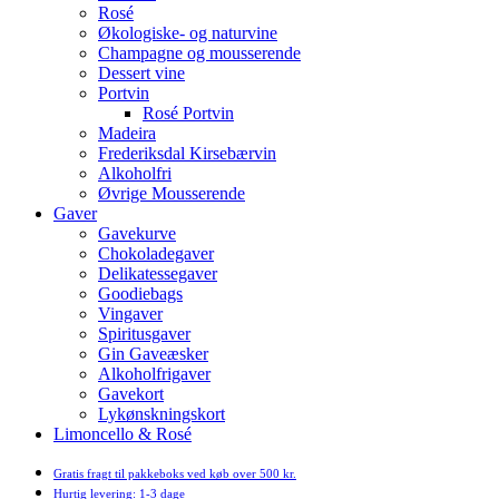
Rosé
Økologiske- og naturvine
Champagne og mousserende
Dessert vine
Portvin
Rosé Portvin
Madeira
Frederiksdal Kirsebærvin
Alkoholfri
Øvrige Mousserende
Gaver
Gavekurve
Chokoladegaver
Delikatessegaver
Goodiebags
Vingaver
Spiritusgaver
Gin Gaveæsker
Alkoholfrigaver
Gavekort
Lykønskningskort
Limoncello & Rosé
Gratis fragt til pakkeboks ved køb over 500 kr.
Hurtig levering: 1-3 dage