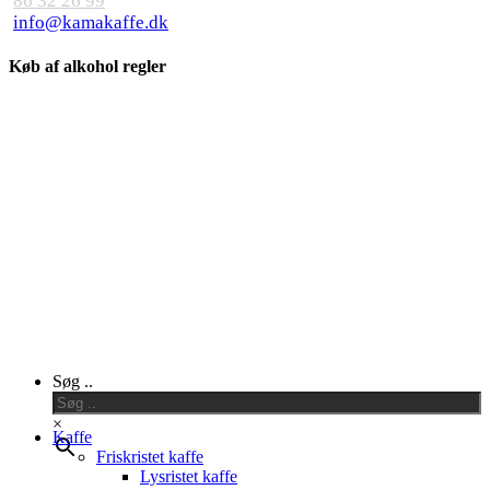
86 32 26 99
info@kamakaffe.dk
Køb af alkohol regler
Close
Søg ..
Menu
×
Kaffe
Friskristet kaffe
Lysristet kaffe