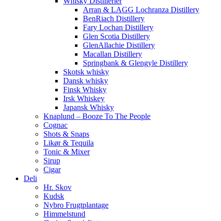
Whisky Distillerier
Arran & LAGG Lochranza Distillery
BenRiach Distillery
Fary Lochan Distillery
Glen Scotia Distillery
GlenAllachie Distillery
Macallan Distillery
Springbank & Glengyle Distillery
Skotsk whisky
Dansk whisky
Finsk Whisky
Irsk Whiskey
Japansk Whisky
Knaplund – Booze To The People
Cognac
Shots & Snaps
Likør & Tequila
Tonic & Mixer
Sirup
Cigar
Deli
Hr. Skov
Kudsk
Nybro Frugtplantage
Himmelstund