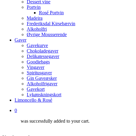
Dessert vine
Portvin
Rosé Portvin
Madeira
Frederiksdal Kirsebærvin
Alkoholfri
Øvrige Mousserende
Gaver
Gavekurve
Chokoladegaver
Delikatessegaver
Goodiebags
Vingaver
Spiritusgaver
Gin Gaveæsker
Alkoholfrigaver
Gavekort
Lykønskningskort
Limoncello & Rosé
0
was successfully added to your cart.