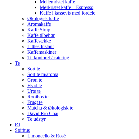
Mellemristet kaffe
Mørkristet kaffe – Espresso
Kaffe i kassevis med fordele
Økologisk kaffe
Aromakaffe
Kaffe Sirup
Kaffe tilbehør
Kaffesække
Littles Instant
Kaffemaskiner
Til kontoret / catering
Te
Sort te
Sort te m/aroma
Grøn te
Hvid te
Urte te
Rooibos te
Frugt te
Matcha & Økologisk te
David Rio Chai
Te udstyr
Øl
Spiritus
Limoncello & Rosé