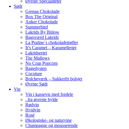
Øvrige Specialiteter
Sødt
Grenaa Chokolade
Box The Original
Anker Chokolade
Summerbird
Lakrids By Bülow
Bagsværd Lakrids
La Praline´s chokoladetrøfler
It’s Caramel – Karamelleriet
Lakridseriet
The Mallows
No Crap Popcorn
Bagedysten
Cocoture
Bolcheværk – Sukkerfri bolsjer
Øvrige Sødt
Vin
Vin i kassevis med fordele
..fra øverste hylde
Rødvin
Hvidvin
Rosé
Økologiske- og naturvine
Champagne og mousserende