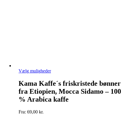
Dette
Vælg muligheder
vare
har
Kama Kaffe´s friskristede bønner
flere
fra Etiopien, Mocca Sidamo – 100
varianter.
Mulighederne
% Arabica kaffe
kan
vælges
Fra:
69,00
kr.
på
varesiden