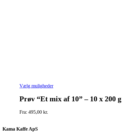
Dette
Vælg muligheder
vare
har
Prøv “Et mix af 10” – 10 x 200 g
flere
varianter.
Fra:
495,00
kr.
Mulighederne
kan
vælges
Kama Kaffe ApS
på
varesiden