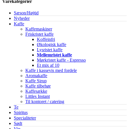
Varekategorier
Sæson/Højtid
Nyheder
Kaffe
Kaffemaskiner
Friskristet kaffe
Koffeinfri
Økologisk kaffe
Lysristet kaffe
Mellemristet kaffe
Mørkristet kaffe - Espresso
Et mix af 10
Kaffe i kassevis med fordele
Aromakaffe
Kaffe Sirup
Kaffe tilbehør
Kaffesække
Littles Instant
Til kontoret / catering
Te
Spiritus
Specialiteter
Sødt
Vin