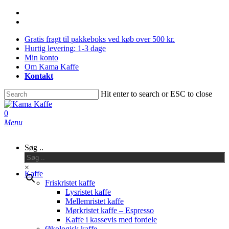
Skip
facebook
to
instagram
main
Gratis fragt til pakkeboks ved køb over 500 kr.
content
Hurtig levering: 1-3 dage
Min konto
Om Kama Kaffe
Kontakt
Hit enter to search or ESC to close
Close
Search
0
Menu
Søg ..
×
Kaffe
Friskristet kaffe
Lysristet kaffe
Mellemristet kaffe
Mørkristet kaffe – Espresso
Kaffe i kassevis med fordele
Økologisk kaffe