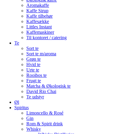
Aromakaffe
Kaffe Sirup
Kaffe tilbehør
Kaffesække
Littles Instant
Kaffemaskiner
Til kontoret / catering
Te
Sort te
Sort te m/aroma
Grøn te
Hvid te
Urte te
Rooibos te
Frugt te
Matcha & Økologisk te
David Rio Chai
Te udstyr
Øl
Spiritus
Limoncello & Rosé
Gin
Rom & Spirit drink
Whisky