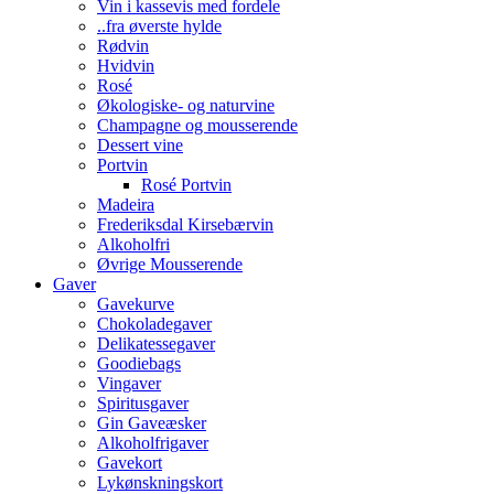
Vin i kassevis med fordele
..fra øverste hylde
Rødvin
Hvidvin
Rosé
Økologiske- og naturvine
Champagne og mousserende
Dessert vine
Portvin
Rosé Portvin
Madeira
Frederiksdal Kirsebærvin
Alkoholfri
Øvrige Mousserende
Gaver
Gavekurve
Chokoladegaver
Delikatessegaver
Goodiebags
Vingaver
Spiritusgaver
Gin Gaveæsker
Alkoholfrigaver
Gavekort
Lykønskningskort