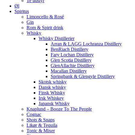
Te udstyr
Øl
Spiritus
Limoncello & Rosé
Gin
Rom & Spirit drink
Whisky
Whisky Distillerier
Arran & LAGG Lochranza Distillery
BenRiach Distillery
Fary Lochan Distillery
Glen Scotia Distillery
GlenAllachie Distillery
Macallan Distillery
Springbank & Glengyle Distillery
Skotsk whisky
Dansk whisky
Finsk Whisky
Irsk Whiskey
Japansk Whisky
Knaplund – Booze To The People
Cognac
Shots & Snaps
Likør & Tequila
Tonic & Mixer