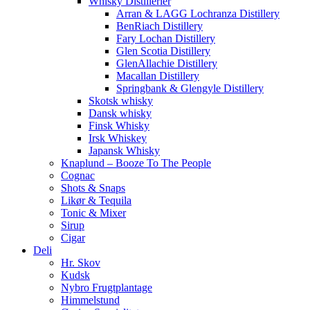
Whisky Distillerier
Arran & LAGG Lochranza Distillery
BenRiach Distillery
Fary Lochan Distillery
Glen Scotia Distillery
GlenAllachie Distillery
Macallan Distillery
Springbank & Glengyle Distillery
Skotsk whisky
Dansk whisky
Finsk Whisky
Irsk Whiskey
Japansk Whisky
Knaplund – Booze To The People
Cognac
Shots & Snaps
Likør & Tequila
Tonic & Mixer
Sirup
Cigar
Deli
Hr. Skov
Kudsk
Nybro Frugtplantage
Himmelstund