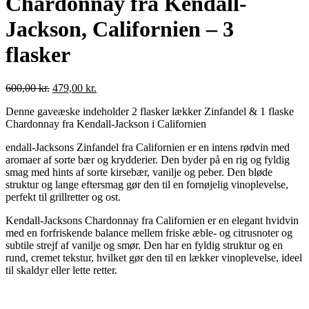
Chardonnay fra Kendall-
Jackson, Californien – 3
flasker
Original
Current
600,00
kr.
479,00
kr.
price
price
Denne gaveæske indeholder 2 flasker lækker Zinfandel & 1 flaske
was:
is:
Chardonnay fra Kendall-Jackson i Californien
600,00 kr..
479,00 kr..
endall-Jacksons Zinfandel fra Californien er en intens rødvin med
aromaer af sorte bær og krydderier. Den byder på en rig og fyldig
smag med hints af sorte kirsebær, vanilje og peber. Den bløde
struktur og lange eftersmag gør den til en fornøjelig vinoplevelse,
perfekt til grillretter og ost.
Kendall-Jacksons Chardonnay fra Californien er en elegant hvidvin
med en forfriskende balance mellem friske æble- og citrusnoter og
subtile strejf af vanilje og smør. Den har en fyldig struktur og en
rund, cremet tekstur, hvilket gør den til en lækker vinoplevelse, ideel
til skaldyr eller lette retter.