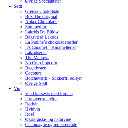
Øvrige Specialiteter
Sødt
Grenaa Chokolade
Box The Original
Anker Chokolade
Summerbird
Lakrids By Bülow
Bagsværd Lakrids
La Praline´s chokoladetrøfler
It’s Caramel – Karamelleriet
Lakridseriet
The Mallows
No Crap Popcorn
Bagedysten
Cocoture
Bolcheværk – Sukkerfri bolsjer
Øvrige Sødt
Vin
Vin i kassevis med fordele
..fra øverste hylde
Rødvin
Hvidvin
Rosé
Økologiske- og naturvine
Champagne og mousserende