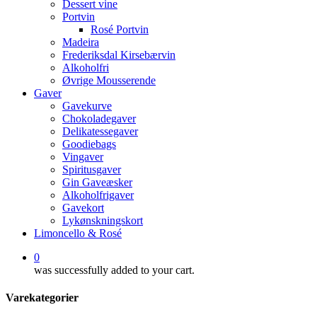
Dessert vine
Portvin
Rosé Portvin
Madeira
Frederiksdal Kirsebærvin
Alkoholfri
Øvrige Mousserende
Gaver
Gavekurve
Chokoladegaver
Delikatessegaver
Goodiebags
Vingaver
Spiritusgaver
Gin Gaveæsker
Alkoholfrigaver
Gavekort
Lykønskningskort
Limoncello & Rosé
0
was successfully added to your cart.
Varekategorier