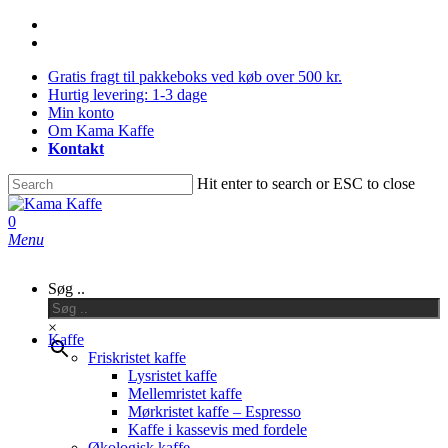
Skip
facebook
to
instagram
main
Gratis fragt til pakkeboks ved køb over 500 kr.
content
Hurtig levering: 1-3 dage
Min konto
Om Kama Kaffe
Kontakt
Hit enter to search or ESC to close
Close
Search
0
Menu
Søg ..
×
Kaffe
Friskristet kaffe
Lysristet kaffe
Mellemristet kaffe
Mørkristet kaffe – Espresso
Kaffe i kassevis med fordele
Økologisk kaffe