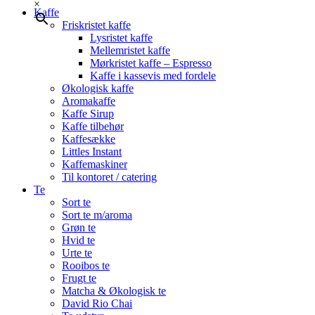
×
Kaffe
Friskristet kaffe
Lysristet kaffe
Mellemristet kaffe
Mørkristet kaffe – Espresso
Kaffe i kassevis med fordele
Økologisk kaffe
Aromakaffe
Kaffe Sirup
Kaffe tilbehør
Kaffesække
Littles Instant
Kaffemaskiner
Til kontoret / catering
Te
Sort te
Sort te m/aroma
Grøn te
Hvid te
Urte te
Rooibos te
Frugt te
Matcha & Økologisk te
David Rio Chai