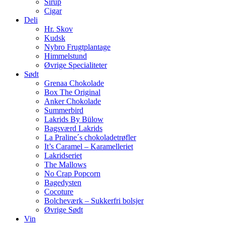
Sirup
Cigar
Deli
Hr. Skov
Kudsk
Nybro Frugtplantage
Himmelstund
Øvrige Specialiteter
Sødt
Grenaa Chokolade
Box The Original
Anker Chokolade
Summerbird
Lakrids By Bülow
Bagsværd Lakrids
La Praline´s chokoladetrøfler
It’s Caramel – Karamelleriet
Lakridseriet
The Mallows
No Crap Popcorn
Bagedysten
Cocoture
Bolcheværk – Sukkerfri bolsjer
Øvrige Sødt
Vin