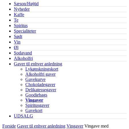
Sæson/Højtid
Nyheder
Kaffe
Te
Spiritus
Specialiteter
Sødt
Vin
Øl
Sodavand
Alkoholfri
Gaver til enhver anledning
Lykønskningskort
Alkoholfri gaver
Gavekurve
Chokoladegaver
Delikatessegaver
Goodiebags
Vingaver
Spiritusgaver
Gavekort
UDSALG
Forside
Gaver til enhver anledning
Vingaver
Vingave med