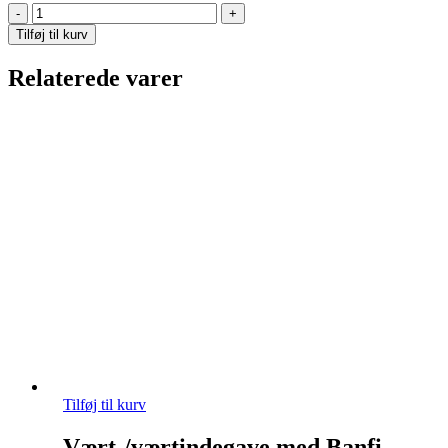
Vingave
med
Tilføj til kurv
Zinfandel
og
Relaterede varer
Chardonnay
fra
Kendall-
Jackson,
Californien
-
3
flasker
antal
Tilføj til kurv
Vært-/værtindegave med Banfi