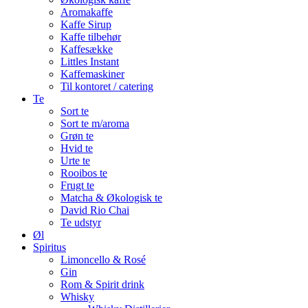
Aromakaffe
Kaffe Sirup
Kaffe tilbehør
Kaffesække
Littles Instant
Kaffemaskiner
Til kontoret / catering
Te
Sort te
Sort te m/aroma
Grøn te
Hvid te
Urte te
Rooibos te
Frugt te
Matcha & Økologisk te
David Rio Chai
Te udstyr
Øl
Spiritus
Limoncello & Rosé
Gin
Rom & Spirit drink
Whisky