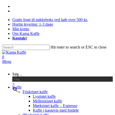
Skip
facebook
to
instagram
main
Gratis fragt til pakkeboks ved køb over 500 kr.
content
Hurtig levering: 1-3 dage
Min konto
Om Kama Kaffe
Kontakt
Hit enter to search or ESC to close
Close
Search
0
Menu
Søg ..
×
Kaffe
Friskristet kaffe
Lysristet kaffe
Mellemristet kaffe
Mørkristet kaffe – Espresso
Kaffe i kassevis med fordele
Økologisk kaffe