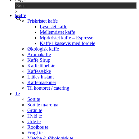
Menu
×
Kaffe
Friskristet kaffe
Lysristet kaffe
Mellemristet kaffe
Mørkristet kaffe – Espresso
Kaffe i kassevis med fordele
Økologisk kaffe
Aromakaffe
Kaffe Sirup
Kaffe tilbehør
Kaffesække
Littles Instant
Kaffemaskiner
Til kontoret / catering
Te
Sort te
Sort te m/aroma
Grøn te
Hvid te
Urte te
Rooibos te
Frugt te
Matcha & Økologisk te