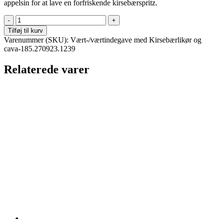
appelsin for at lave en forfriskende kirsebærspritz.
Vært-/værtindegave
med
Tilføj til kurv
Kirsebærlikør
Varenummer (SKU):
Vært-/værtindegave med Kirsebærlikør og
og
cava-185.270923.1239
cava
antal
Relaterede varer