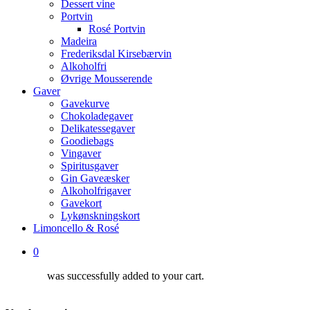
Dessert vine
Portvin
Rosé Portvin
Madeira
Frederiksdal Kirsebærvin
Alkoholfri
Øvrige Mousserende
Gaver
Gavekurve
Chokoladegaver
Delikatessegaver
Goodiebags
Vingaver
Spiritusgaver
Gin Gaveæsker
Alkoholfrigaver
Gavekort
Lykønskningskort
Limoncello & Rosé
0
was successfully added to your cart.