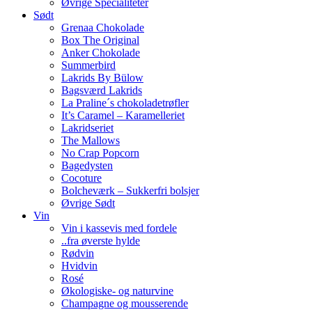
Øvrige Specialiteter
Sødt
Grenaa Chokolade
Box The Original
Anker Chokolade
Summerbird
Lakrids By Bülow
Bagsværd Lakrids
La Praline´s chokoladetrøfler
It’s Caramel – Karamelleriet
Lakridseriet
The Mallows
No Crap Popcorn
Bagedysten
Cocoture
Bolcheværk – Sukkerfri bolsjer
Øvrige Sødt
Vin
Vin i kassevis med fordele
..fra øverste hylde
Rødvin
Hvidvin
Rosé
Økologiske- og naturvine
Champagne og mousserende