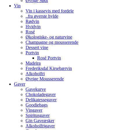
Øvrige Sødt
Vin
Vin i kassevis med fordele
..fra øverste hylde
Rødvin
Hvidvin
Rosé
Økologiske- og naturvine
Champagne og mousserende
Dessert vine
Portvin
Rosé Portvin
Madeira
Frederiksdal Kirsebærvin
Alkoholfri
Øvrige Mousserende
Gaver
Gavekurve
Chokoladegaver
Delikatessegaver
Goodiebags
Vingaver
Spiritusgaver
Gin Gaveæsker
Alkoholfrigaver