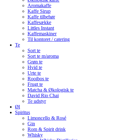
Aromakaffe
Kaffe Sirup
Kaffe tilbehør
Kaffesække
Littles Instant
Kaffemaskiner
Til kontoret / catering
Te
Sort te
Sort te m/aroma
Grøn te
Hvid te
Urte te
Rooibos te
Frugt te
Matcha & Økologisk te
David Rio Chai
Te udstyr
Øl
Spiritus
Limoncello & Rosé
Gin
Rom & Spirit drink
Whisky