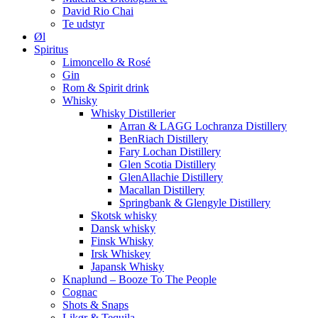
David Rio Chai
Te udstyr
Øl
Spiritus
Limoncello & Rosé
Gin
Rom & Spirit drink
Whisky
Whisky Distillerier
Arran & LAGG Lochranza Distillery
BenRiach Distillery
Fary Lochan Distillery
Glen Scotia Distillery
GlenAllachie Distillery
Macallan Distillery
Springbank & Glengyle Distillery
Skotsk whisky
Dansk whisky
Finsk Whisky
Irsk Whiskey
Japansk Whisky
Knaplund – Booze To The People
Cognac
Shots & Snaps
Likør & Tequila