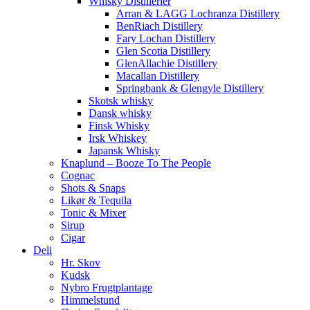
Whisky Distillerier
Arran & LAGG Lochranza Distillery
BenRiach Distillery
Fary Lochan Distillery
Glen Scotia Distillery
GlenAllachie Distillery
Macallan Distillery
Springbank & Glengyle Distillery
Skotsk whisky
Dansk whisky
Finsk Whisky
Irsk Whiskey
Japansk Whisky
Knaplund – Booze To The People
Cognac
Shots & Snaps
Likør & Tequila
Tonic & Mixer
Sirup
Cigar
Deli
Hr. Skov
Kudsk
Nybro Frugtplantage
Himmelstund