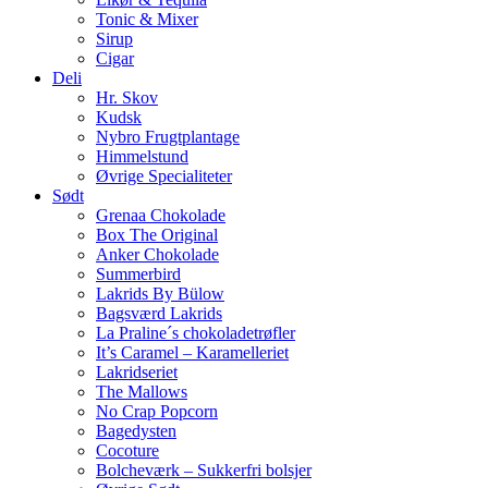
Tonic & Mixer
Sirup
Cigar
Deli
Hr. Skov
Kudsk
Nybro Frugtplantage
Himmelstund
Øvrige Specialiteter
Sødt
Grenaa Chokolade
Box The Original
Anker Chokolade
Summerbird
Lakrids By Bülow
Bagsværd Lakrids
La Praline´s chokoladetrøfler
It’s Caramel – Karamelleriet
Lakridseriet
The Mallows
No Crap Popcorn
Bagedysten
Cocoture
Bolcheværk – Sukkerfri bolsjer