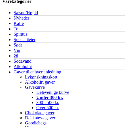
Varekategorier
Sæson/Højtid
Nyheder
Kaffe
Te
Spiritus
Specialiteter
Sødt
Vin
Øl
Sodavand
Alkoholfri
Gaver til enhver anledning
Lykønskningskort
Alkoholfri gaver
Gavekurve
Delevenlige kurve
Under 300 kr.
300 - 500 kr.
Over 500 kr.
Chokoladegaver
Delikatessegaver
Goodiebags