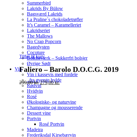
Summerbird
Lakrids By Bülow
Bagsværd Lakrids
La Praline´s chokoladetrøfler
It’s Caramel – Karamelleriet
Lakridseriet
The Mallows
No Crap Popcorn
Bagedysten
Cocoture
Tilføj til kurv
Bolcheværk – Sukkerfri bolsjer
Øvrige Sødt
Faliero – Barolo D.O.C.G. 2019
Vin
Vin i kassevis med fordele
..fra øverste hylde
Original
Current
299,00
kr.
279,00
kr.
Rødvin
price
price
Hvidvin
was:
is:
Rosé
299,00 kr..
279,00 kr..
Økologiske- og naturvine
Champagne og mousserende
Dessert vine
Portvin
Rosé Portvin
Madeira
Frederiksdal Kirsebærvin