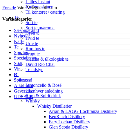
Littles Instant
Kaffemaskiner
Forside
Vare Velegnet til
Lam
Til kontoret / catering
Te
Varekategorier
Sort te
Sort te m/aroma
Sæson/Højtid
Grøn te
Nyheder
Hvid te
Kaffe
Urte te
Te
Rooibos te
Spiritus
Frugt te
Specialiteter
Matcha & Økologisk te
Sødt
David Rio Chai
Vin
Te udstyr
Øl
Øl
Spiritus
Sodavand
Limoncello & Rosé
Alkoholfri
Gin
Gaver til enhver anledning
Rom & Spirit drink
UDSALG
Whisky
Whisky Distillerier
Arran & LAGG Lochranza Distillery
BenRiach Distillery
Fary Lochan Distillery
Glen Scotia Distillery