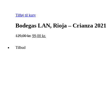
Tilføj til kurv
Bodegas LAN, Rioja – Crianza 2021
Original
Current
129,00
kr.
99,00
kr.
price
price
was:
is:
Tilbud
129,00 kr..
99,00 kr..