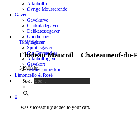
Alkoholfri
Øvrige Mousserende
Gaver
Gavekurve
Chokoladegaver
Delikatessegaver
Goodiebags
Vingaver
Tilføj til kurv
Spiritusgaver
Gin Gaveæsker
Château Maucoil – Chateauneuf-du-P
Alkoholfrigaver
Gavekort
349,00
kr.
Lykønskningskort
Limoncello & Rosé
Søg ..
×
0
was successfully added to your cart.