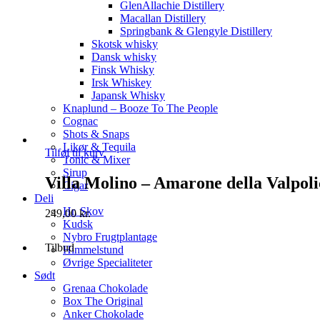
GlenAllachie Distillery
Macallan Distillery
Springbank & Glengyle Distillery
Skotsk whisky
Dansk whisky
Finsk Whisky
Irsk Whiskey
Japansk Whisky
Knaplund – Booze To The People
Cognac
Shots & Snaps
Likør & Tequila
Tilføj til kurv
Tonic & Mixer
Sirup
Villa Molino – Amarone della Valpoli
Cigar
Deli
Hr. Skov
249,00
kr.
Kudsk
Nybro Frugtplantage
Tilbud
Himmelstund
Øvrige Specialiteter
Sødt
Grenaa Chokolade
Box The Original
Anker Chokolade