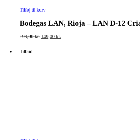
Tilføj til kurv
Bodegas LAN, Rioja – LAN D-12 Cri
Original
Current
199,00
kr.
149,00
kr.
price
price
was:
is:
Tilbud
199,00 kr..
149,00 kr..