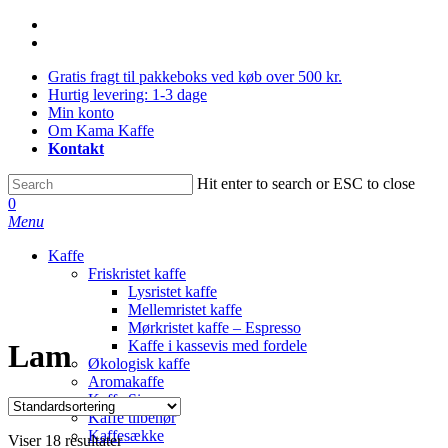
Skip
facebook
to
instagram
main
Gratis fragt til pakkeboks ved køb over 500 kr.
content
Hurtig levering: 1-3 dage
Min konto
Om Kama Kaffe
Kontakt
Hit enter to search or ESC to close
Close
0
Search
Menu
Kaffe
Friskristet kaffe
Lysristet kaffe
Mellemristet kaffe
Mørkristet kaffe – Espresso
Kaffe i kassevis med fordele
Lam
Økologisk kaffe
Aromakaffe
Kaffe Sirup
Kaffe tilbehør
Kaffesække
Viser 18 resultater